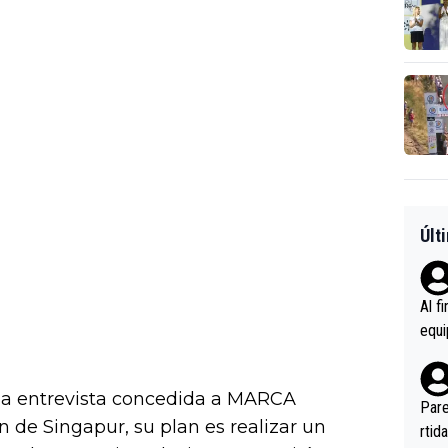
Últ
Al f
equi
enir
es.L
na entrevista concedida a MARCA
ebas
Pare
n de Singapur, su plan es realizar un
ener
rtid