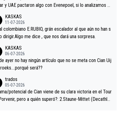
ar y UAE pactaron algo con Evenepoel, si lo analizamos P
ar no sprintó a tope y de hecho los últimos metros entra
KASKAS
 sin pedalear, luego está el saludo con Evenepoel dándose
11-07-2026
ano de una manera muy fraternal, más allá de los típicos t
al colombiano E.RUBIO, grán escalador al que aún no han s
s en el hombro con que saludaba a Vingegard. Ahí hubo u
abido dirigir.Algo me dice , que nos dará una sorpresa.
ntrahistoria que nunca sabremos. Quién mucho abarca poc
KASKAS
rieta, a ver si por querer poner a Del Toro con calzador e
06-07-2026
sición de podio UAE y Pojacar se van complicar el tour.
 ayer no hay ningún artículo que no se meta con Cian Uij
roeks….porqué será??
trados
05-07-2026
ama/potencial de Cian viene de su clara victoria en el Tour
Porvenir, pero a quién superó?: 2.Staune-Mittet (Decathlo
4º en el pasado Giro), 3.Hessmann (sí, Hessmann...), 4.Rya
DF), 5.Piganzoli (Visma), 6.Fancellu (Ukyo), 7.Wilksch (Tud
 8.Lenny Martinez (Bahrein), 9. Van Belle (Visma), 10. Vace
idl). A tiempo vista se obtiene mucha información...