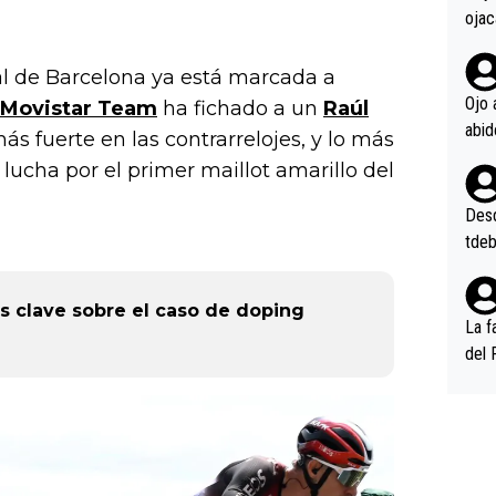
ojac
ojac
casi
al de Barcelona ya está marcada a
la m
Ojo 
Movistar Team
ha fichado a un
Raúl
oque
 fuerte en las contrarrelojes, y lo más
na i
lucha por el primer maillot amarillo del
o ap
n po
Desde
tdeb
es clave sobre el caso de doping
La f
del 
n, 3
n (E
or),
k (L