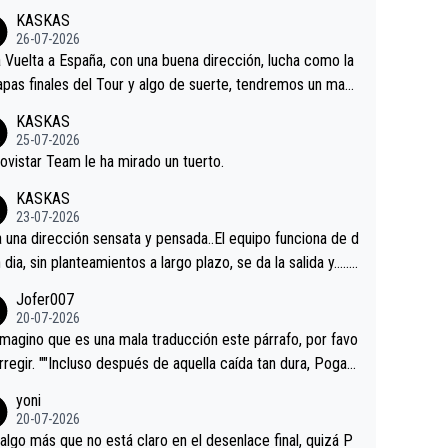
KASKAS
26-07-2026
a Vuelta a España, con una buena dirección, lucha como la
apas finales del Tour y algo de suerte, tendremos un magn
o resultado.Acepto apuestas………Suerte
KASKAS
25-07-2026
ovistar Team le ha mirado un tuerto.
KASKAS
23-07-2026
a una dirección sensata y pensada..El equipo funciona de d
n dia, sin planteamientos a largo plazo, se da la salida y…..v
os qué pasa.Hecho de menos esos directores , Langaric
Jofer007
inguez, Velez etc etc.Me da pena vivir estos momentos t
20-07-2026
istes sin victorias.
magino que es una mala traducción este párrafo, por favo
orregir. ""Incluso después de aquella caída tan dura, Pogac
olvió a atacarle en un descenso durante el Giro y Vingegaa
yoni
ermaneció pegado a su rueda. Parecía increíble la forma
20-07-2026
a que era capaz de controlar el miedo", recordó."
algo más que no está claro en el desenlace final, quizá P