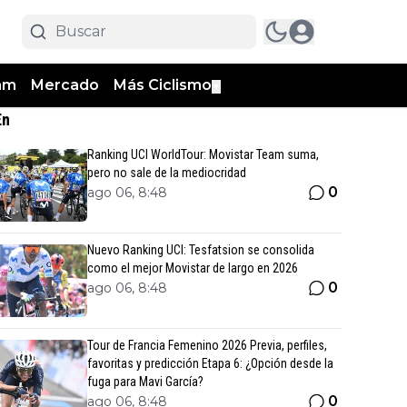
am
Mercado
Más Ciclismo
▼
En
Ranking UCI WorldTour: Movistar Team suma,
pero no sale de la mediocridad
0
ago 06, 8:48
Nuevo Ranking UCI: Tesfatsion se consolida
como el mejor Movistar de largo en 2026
0
ago 06, 8:48
Tour de Francia Femenino 2026 Previa, perfiles,
favoritas y predicción Etapa 6: ¿Opción desde la
fuga para Mavi García?
0
ago 06, 8:48