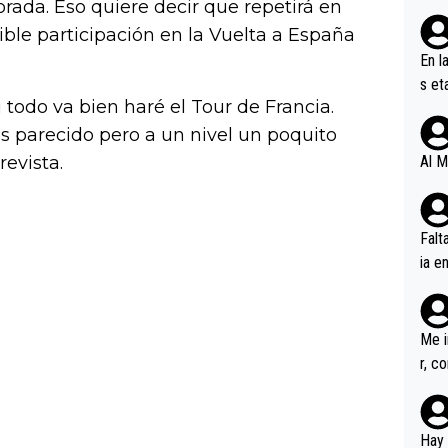
orada. Eso quiere decir que repetirá en
osible participación en la Vuelta a España
En l
s et
i todo va bien haré el Tour de Francia.
ífic
s parecido pero a un nivel un poquito
evista.
Al M
Falt
ia e
erem
a, M
an tr
Me i
r, c
ar v
rd p
en l
Hay 