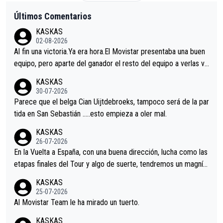
Últimos Comentarios
KASKAS
02-08-2026
Al fin una victoria.Ya era hora.El Movistar presentaba una buen
equipo, pero aparte del ganador el resto del equipo a verlas ve
nir.Repito aqui falta algo , y no es precisamente los corredore
KASKAS
s.La única buena noticia es la mejoría de Enric Más en San Seb
30-07-2026
astian.Si en la Vuelta a Burgos sigue la mejoría, podríamos ten
Parece que el belga Cian Uijtdebroeks, tampoco será de la par
er alguna sorpresa en la Vuelta.Ojalá.
tida en San Sebastián …..esto empieza a oler mal.
KASKAS
26-07-2026
En la Vuelta a España, con una buena dirección, lucha como las
etapas finales del Tour y algo de suerte, tendremos un magnífi
co resultado.Acepto apuestas………Suerte
KASKAS
25-07-2026
Al Movistar Team le ha mirado un tuerto.
KASKAS