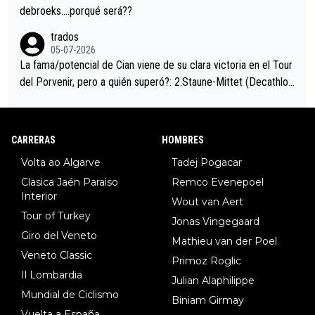
debroeks….porqué será??
trados
05-07-2026
La fama/potencial de Cian viene de su clara victoria en el Tour
del Porvenir, pero a quién superó?: 2.Staune-Mittet (Decathlon,
34º en el pasado Giro), 3.Hessmann (sí, Hessmann...), 4.Ryan (E
DF), 5.Piganzoli (Visma), 6.Fancellu (Ukyo), 7.Wilksch (Tudor),
8.Lenny Martinez (Bahrein), 9. Van Belle (Visma), 10. Vacek (Li
CARRERAS
HOMBRES
dl). A tiempo vista se obtiene mucha información...
Volta ao Algarve
Tadej Pogacar
Clasica Jaén Paraiso
Remco Evenepoel
Interior
Wout van Aert
Tour of Turkey
Jonas Vingegaard
Giro del Veneto
Mathieu van der Poel
Veneto Classic
Primoz Roglic
Il Lombardia
Julian Alaphilippe
Mundial de Ciclismo
Biniam Girmay
Vuelta a España