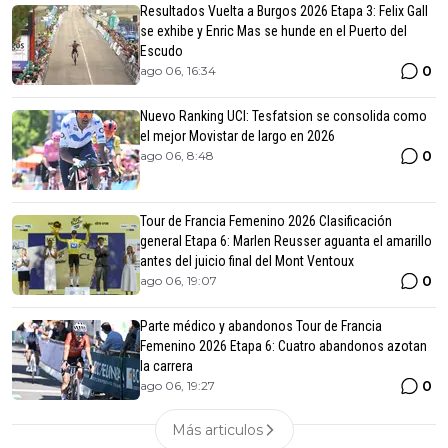
Resultados Vuelta a Burgos 2026 Etapa 3: Felix Gall
se exhibe y Enric Mas se hunde en el Puerto del
Escudo
0
ago 06, 16:34
Nuevo Ranking UCI: Tesfatsion se consolida como
el mejor Movistar de largo en 2026
0
ago 06, 8:48
Tour de Francia Femenino 2026 Clasificación
general Etapa 6: Marlen Reusser aguanta el amarillo
antes del juicio final del Mont Ventoux
0
ago 06, 19:07
Parte médico y abandonos Tour de Francia
Femenino 2026 Etapa 6: Cuatro abandonos azotan
la carrera
0
ago 06, 19:27
Más articulos