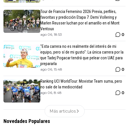
Tour de Francia Femenino 2026 Previa, perfiles,
favoritas y predicción Etapa 7: Demi Vollering y
Marlen Reusser luchan por el amarillo en el Mont
Ventoux
0
ago 06, 18:53
"Esta carrera no es realmente del interés de mi
equipo, pero sí de mi gusto": La única carrera por la
que Tadej Pogacar tendrá que pelear con UAE para
prepararla
0
ago 06, 15:48
Ranking UCI WorldTour: Movistar Team suma, pero
no sale de la mediocridad
0
ago 06, 8:48
Más articulos
Novedades Populares