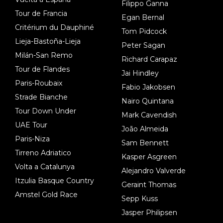
Filippo Ganna
Tour de Francia
Egan Bernal
Critérium du Dauphiné
Tom Pidcock
Lieja-Bastoña-Lieja
Peter Sagan
Milán-San Remo
Richard Carapaz
Tour de Flandes
Jai Hindley
Paris-Roubaix
Fabio Jakobsen
Strade Bianche
Nairo Quintana
Tour Down Under
Mark Cavendish
UAE Tour
João Almeida
Paris-Niza
Sam Bennett
Tirreno Adriatico
Kasper Asgreen
Volta a Catalunya
Alejandro Valverde
Itzulia Basque Country
Geraint Thomas
Amstel Gold Race
Sepp Kuss
Jasper Philipsen