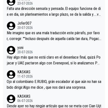
23-07-2026
Falta una dirección sensata y pensada..El equipo funciona de di
a en dia, sin planteamientos a largo plazo, se da la salida y…..ve
remos qué pasa.Hecho de menos esos directores , Langarica,
Jofer007
Minguez, Velez etc etc.Me da pena vivir estos momentos tan
20-07-2026
tristes sin victorias.
Me imagino que es una mala traducción este párrafo, por favo
r, corregir. ""Incluso después de aquella caída tan dura, Pogaca
r volvió a atacarle en un descenso durante el Giro y Vingegaard
yoni
permaneció pegado a su rueda. Parecía increíble la forma en l
20-07-2026
a que era capaz de controlar el miedo", recordó."
Hay algo más que no está claro en el desenlace final, quizá Po
jacar y UAE pactaron algo con Evenepoel, si lo analizamos Poj
acar no sprintó a tope y de hecho los últimos metros entra cas
KASKAS
i sin pedalear, luego está el saludo con Evenepoel dándose la
11-07-2026
mano de una manera muy fraternal, más allá de los típicos toqu
Ojo al colombiano E.RUBIO, grán escalador al que aún no han sa
es en el hombro con que saludaba a Vingegard. Ahí hubo una in
bido dirigir.Algo me dice , que nos dará una sorpresa.
trahistoria que nunca sabremos. Quién mucho abarca poco apri
KASKAS
eta, a ver si por querer poner a Del Toro con calzador en posi
06-07-2026
ción de podio UAE y Pojacar se van complicar el tour.
Desde ayer no hay ningún artículo que no se meta con Cian Uijt