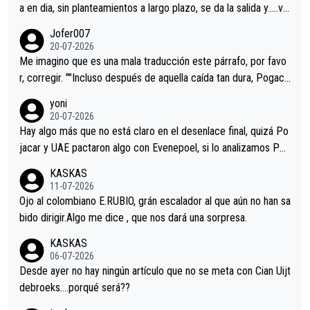
a en dia, sin planteamientos a largo plazo, se da la salida y…..ve
remos qué pasa.Hecho de menos esos directores , Langarica,
Jofer007
Minguez, Velez etc etc.Me da pena vivir estos momentos tan
20-07-2026
tristes sin victorias.
Me imagino que es una mala traducción este párrafo, por favo
r, corregir. ""Incluso después de aquella caída tan dura, Pogaca
r volvió a atacarle en un descenso durante el Giro y Vingegaard
yoni
permaneció pegado a su rueda. Parecía increíble la forma en l
20-07-2026
a que era capaz de controlar el miedo", recordó."
Hay algo más que no está claro en el desenlace final, quizá Po
jacar y UAE pactaron algo con Evenepoel, si lo analizamos Poj
acar no sprintó a tope y de hecho los últimos metros entra cas
KASKAS
i sin pedalear, luego está el saludo con Evenepoel dándose la
11-07-2026
mano de una manera muy fraternal, más allá de los típicos toqu
Ojo al colombiano E.RUBIO, grán escalador al que aún no han sa
es en el hombro con que saludaba a Vingegard. Ahí hubo una in
bido dirigir.Algo me dice , que nos dará una sorpresa.
trahistoria que nunca sabremos. Quién mucho abarca poco apri
KASKAS
eta, a ver si por querer poner a Del Toro con calzador en posi
06-07-2026
ción de podio UAE y Pojacar se van complicar el tour.
Desde ayer no hay ningún artículo que no se meta con Cian Uijt
debroeks….porqué será??