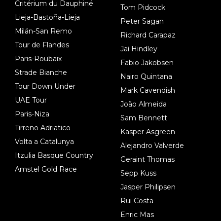
Critérium du Dauphiné
Tom Pidcock
Lieja-Bastoña-Lieja
Peter Sagan
Milán-San Remo
Richard Carapaz
Tour de Flandes
Jai Hindley
Paris-Roubaix
Fabio Jakobsen
Strade Bianche
Nairo Quintana
Tour Down Under
Mark Cavendish
UAE Tour
João Almeida
Paris-Niza
Sam Bennett
Tirreno Adriatico
Kasper Asgreen
Volta a Catalunya
Alejandro Valverde
Itzulia Basque Country
Geraint Thomas
Amstel Gold Race
Sepp Kuss
Jasper Philipsen
Rui Costa
Enric Mas