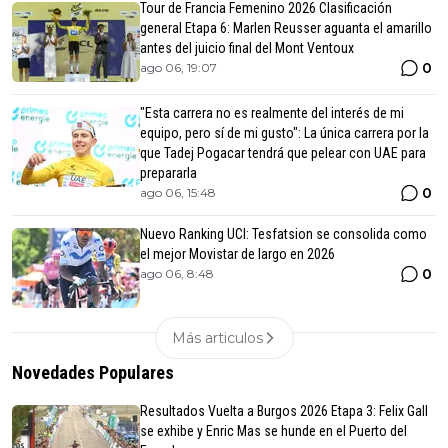
Tour de Francia Femenino 2026 Clasificación
general Etapa 6: Marlen Reusser aguanta el amarillo
antes del juicio final del Mont Ventoux
0
ago 06, 19:07
"Esta carrera no es realmente del interés de mi
equipo, pero sí de mi gusto": La única carrera por la
que Tadej Pogacar tendrá que pelear con UAE para
prepararla
0
ago 06, 15:48
Nuevo Ranking UCI: Tesfatsion se consolida como
el mejor Movistar de largo en 2026
0
ago 06, 8:48
Más articulos
Novedades Populares
Resultados Vuelta a Burgos 2026 Etapa 3: Felix Gall
se exhibe y Enric Mas se hunde en el Puerto del