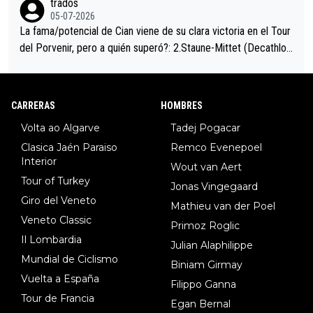
trados
05-07-2026
La fama/potencial de Cian viene de su clara victoria en el Tour
del Porvenir, pero a quién superó?: 2.Staune-Mittet (Decathlon,
34º en el pasado Giro), 3.Hessmann (sí, Hessmann...), 4.Ryan (E
DF), 5.Piganzoli (Visma), 6.Fancellu (Ukyo), 7.Wilksch (Tudor),
8.Lenny Martinez (Bahrein), 9. Van Belle (Visma), 10. Vacek (Li
CARRERAS
HOMBRES
dl). A tiempo vista se obtiene mucha información...
Volta ao Algarve
Tadej Pogacar
Clasica Jaén Paraiso
Remco Evenepoel
Interior
Wout van Aert
Tour of Turkey
Jonas Vingegaard
Giro del Veneto
Mathieu van der Poel
Veneto Classic
Primoz Roglic
Il Lombardia
Julian Alaphilippe
Mundial de Ciclismo
Biniam Girmay
Vuelta a España
Filippo Ganna
Tour de Francia
Egan Bernal