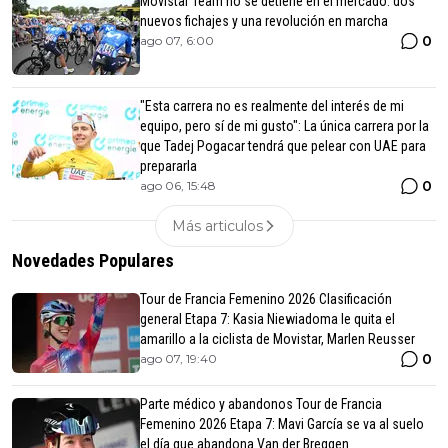
Movistar Team no se detiene en el mercado: dos
nuevos fichajes y una revolución en marcha
0
ago 07, 6:00
"Esta carrera no es realmente del interés de mi
equipo, pero sí de mi gusto": La única carrera por la
que Tadej Pogacar tendrá que pelear con UAE para
prepararla
0
ago 06, 15:48
Más articulos
Novedades Populares
Tour de Francia Femenino 2026 Clasificación
general Etapa 7: Kasia Niewiadoma le quita el
amarillo a la ciclista de Movistar, Marlen Reusser
0
ago 07, 19:40
Parte médico y abandonos Tour de Francia
Femenino 2026 Etapa 7: Mavi García se va al suelo
el día que abandona Van der Breggen