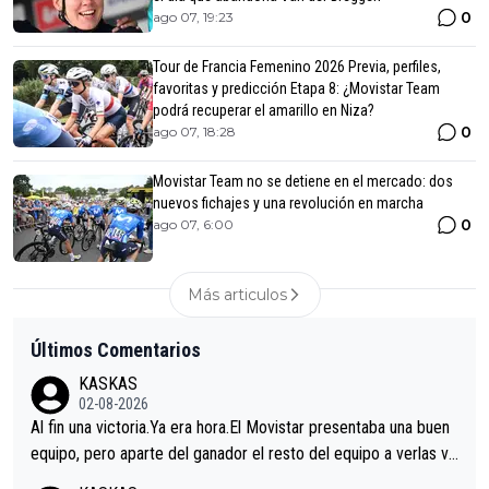
0
ago 07, 19:23
Tour de Francia Femenino 2026 Previa, perfiles,
favoritas y predicción Etapa 8: ¿Movistar Team
podrá recuperar el amarillo en Niza?
0
ago 07, 18:28
Movistar Team no se detiene en el mercado: dos
nuevos fichajes y una revolución en marcha
0
ago 07, 6:00
Más articulos
Últimos Comentarios
KASKAS
02-08-2026
Al fin una victoria.Ya era hora.El Movistar presentaba una buen
equipo, pero aparte del ganador el resto del equipo a verlas ve
nir.Repito aqui falta algo , y no es precisamente los corredore