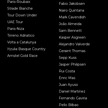
Paris-Roubaix
Fabio Jakobsen
Strade Bianche
Nairo Quintana
Tour Down Under
Mark Cavendish
UAE Tour
João Almeida
Paris-Niza
Sam Bennett
Tirreno Adriatico
Kasper Asgreen
Volta a Catalunya
Alejandro Valverde
Itzulia Basque Country
Geraint Thomas
Amstel Gold Race
Sepp Kuss
Jasper Philipsen
Rui Costa
Enric Mas
Juan Ayuso
Daniel Martinez
Fernando Gaviria
Pello Bilbao