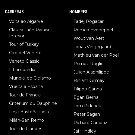
DF), 5.Piganzoli (Visma), 6.Fancellu (Ukyo), 7.Wilksch (Tudor),
8.Lenny Martinez (Bahrein), 9. Van Belle (Visma), 10. Vacek (Li
CARRERAS
HOMBRES
dl). A tiempo vista se obtiene mucha información...
Volta ao Algarve
Tadej Pogacar
Clasica Jaén Paraiso
Remco Evenepoel
Interior
Wout van Aert
Tour of Turkey
Jonas Vingegaard
Giro del Veneto
Mathieu van der Poel
Veneto Classic
Primoz Roglic
Il Lombardia
Julian Alaphilippe
Mundial de Ciclismo
Biniam Girmay
Vuelta a España
Filippo Ganna
Tour de Francia
Egan Bernal
Critérium du Dauphiné
Tom Pidcock
Lieja-Bastoña-Lieja
Peter Sagan
Milán-San Remo
Richard Carapaz
Tour de Flandes
Jai Hindley