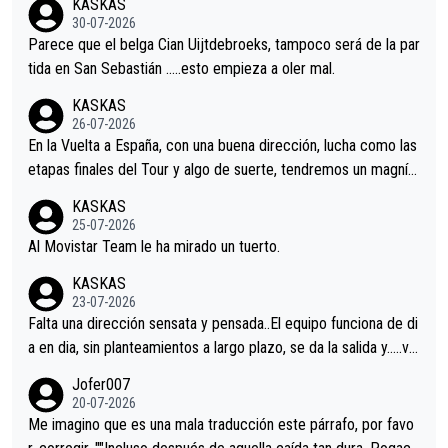
KASKAS
s.La única buena noticia es la mejoría de Enric Más en San Seb
30-07-2026
astian.Si en la Vuelta a Burgos sigue la mejoría, podríamos ten
Parece que el belga Cian Uijtdebroeks, tampoco será de la par
er alguna sorpresa en la Vuelta.Ojalá.
tida en San Sebastián …..esto empieza a oler mal.
KASKAS
26-07-2026
En la Vuelta a España, con una buena dirección, lucha como las
etapas finales del Tour y algo de suerte, tendremos un magnífi
co resultado.Acepto apuestas………Suerte
KASKAS
25-07-2026
Al Movistar Team le ha mirado un tuerto.
KASKAS
23-07-2026
Falta una dirección sensata y pensada..El equipo funciona de di
a en dia, sin planteamientos a largo plazo, se da la salida y…..ve
remos qué pasa.Hecho de menos esos directores , Langarica,
Jofer007
Minguez, Velez etc etc.Me da pena vivir estos momentos tan
20-07-2026
tristes sin victorias.
Me imagino que es una mala traducción este párrafo, por favo