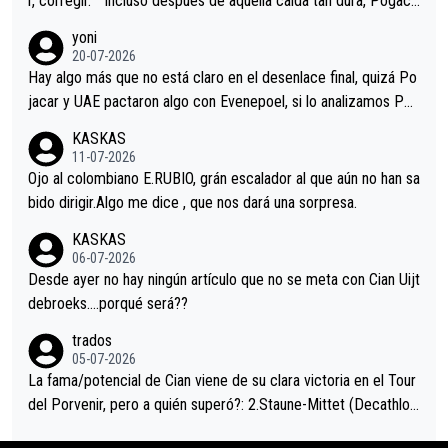
r, corregir. ""Incluso después de aquella caída tan dura, Pogaca
r volvió a atacarle en un descenso durante el Giro y Vingegaard
yoni
permaneció pegado a su rueda. Parecía increíble la forma en l
20-07-2026
a que era capaz de controlar el miedo", recordó."
Hay algo más que no está claro en el desenlace final, quizá Po
jacar y UAE pactaron algo con Evenepoel, si lo analizamos Poj
acar no sprintó a tope y de hecho los últimos metros entra cas
KASKAS
i sin pedalear, luego está el saludo con Evenepoel dándose la
11-07-2026
mano de una manera muy fraternal, más allá de los típicos toqu
Ojo al colombiano E.RUBIO, grán escalador al que aún no han sa
es en el hombro con que saludaba a Vingegard. Ahí hubo una in
bido dirigir.Algo me dice , que nos dará una sorpresa.
trahistoria que nunca sabremos. Quién mucho abarca poco apri
KASKAS
eta, a ver si por querer poner a Del Toro con calzador en posi
06-07-2026
ción de podio UAE y Pojacar se van complicar el tour.
Desde ayer no hay ningún artículo que no se meta con Cian Uijt
debroeks….porqué será??
trados
05-07-2026
La fama/potencial de Cian viene de su clara victoria en el Tour
del Porvenir, pero a quién superó?: 2.Staune-Mittet (Decathlon,
34º en el pasado Giro), 3.Hessmann (sí, Hessmann...), 4.Ryan (E