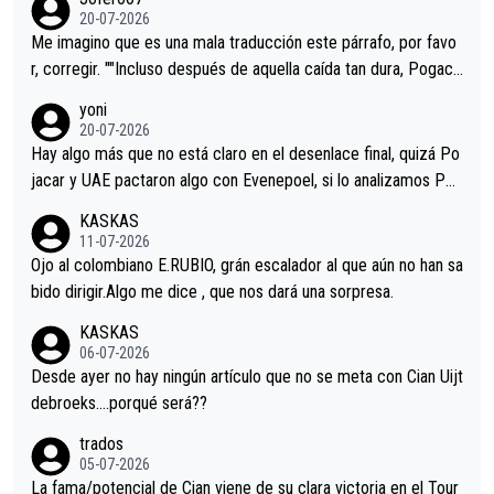
Minguez, Velez etc etc.Me da pena vivir estos momentos tan
20-07-2026
tristes sin victorias.
Me imagino que es una mala traducción este párrafo, por favo
r, corregir. ""Incluso después de aquella caída tan dura, Pogaca
r volvió a atacarle en un descenso durante el Giro y Vingegaard
yoni
permaneció pegado a su rueda. Parecía increíble la forma en l
20-07-2026
a que era capaz de controlar el miedo", recordó."
Hay algo más que no está claro en el desenlace final, quizá Po
jacar y UAE pactaron algo con Evenepoel, si lo analizamos Poj
acar no sprintó a tope y de hecho los últimos metros entra cas
KASKAS
i sin pedalear, luego está el saludo con Evenepoel dándose la
11-07-2026
mano de una manera muy fraternal, más allá de los típicos toqu
Ojo al colombiano E.RUBIO, grán escalador al que aún no han sa
es en el hombro con que saludaba a Vingegard. Ahí hubo una in
bido dirigir.Algo me dice , que nos dará una sorpresa.
trahistoria que nunca sabremos. Quién mucho abarca poco apri
KASKAS
eta, a ver si por querer poner a Del Toro con calzador en posi
06-07-2026
ción de podio UAE y Pojacar se van complicar el tour.
Desde ayer no hay ningún artículo que no se meta con Cian Uijt
debroeks….porqué será??
trados
05-07-2026
La fama/potencial de Cian viene de su clara victoria en el Tour