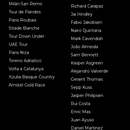
Milán-San Remo
Richard Carapaz
Tour de Flandes
Jai Hindley
Paris-Roubaix
Fabio Jakobsen
Strade Bianche
Nairo Quintana
Tour Down Under
Mark Cavendish
UAE Tour
João Almeida
Paris-Niza
Sam Bennett
Tirreno Adriatico
Kasper Asgreen
Volta a Catalunya
Alejandro Valverde
Itzulia Basque Country
Geraint Thomas
Amstel Gold Race
Sepp Kuss
Jasper Philipsen
Rui Costa
Enric Mas
Juan Ayuso
Daniel Martinez