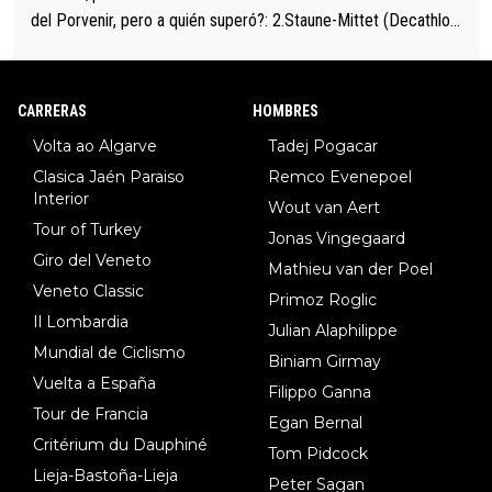
del Porvenir, pero a quién superó?: 2.Staune-Mittet (Decathlon,
34º en el pasado Giro), 3.Hessmann (sí, Hessmann...), 4.Ryan (E
DF), 5.Piganzoli (Visma), 6.Fancellu (Ukyo), 7.Wilksch (Tudor),
8.Lenny Martinez (Bahrein), 9. Van Belle (Visma), 10. Vacek (Li
CARRERAS
HOMBRES
dl). A tiempo vista se obtiene mucha información...
Volta ao Algarve
Tadej Pogacar
Clasica Jaén Paraiso
Remco Evenepoel
Interior
Wout van Aert
Tour of Turkey
Jonas Vingegaard
Giro del Veneto
Mathieu van der Poel
Veneto Classic
Primoz Roglic
Il Lombardia
Julian Alaphilippe
Mundial de Ciclismo
Biniam Girmay
Vuelta a España
Filippo Ganna
Tour de Francia
Egan Bernal
Critérium du Dauphiné
Tom Pidcock
Lieja-Bastoña-Lieja
Peter Sagan