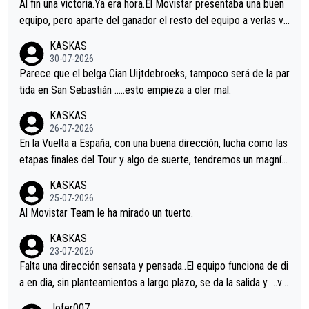
Al fin una victoria.Ya era hora.El Movistar presentaba una buen
equipo, pero aparte del ganador el resto del equipo a verlas ve
nir.Repito aqui falta algo , y no es precisamente los corredore
KASKAS
s.La única buena noticia es la mejoría de Enric Más en San Seb
30-07-2026
astian.Si en la Vuelta a Burgos sigue la mejoría, podríamos ten
Parece que el belga Cian Uijtdebroeks, tampoco será de la par
er alguna sorpresa en la Vuelta.Ojalá.
tida en San Sebastián …..esto empieza a oler mal.
KASKAS
26-07-2026
En la Vuelta a España, con una buena dirección, lucha como las
etapas finales del Tour y algo de suerte, tendremos un magnífi
co resultado.Acepto apuestas………Suerte
KASKAS
25-07-2026
Al Movistar Team le ha mirado un tuerto.
KASKAS
23-07-2026
Falta una dirección sensata y pensada..El equipo funciona de di
a en dia, sin planteamientos a largo plazo, se da la salida y…..ve
remos qué pasa.Hecho de menos esos directores , Langarica,
Jofer007