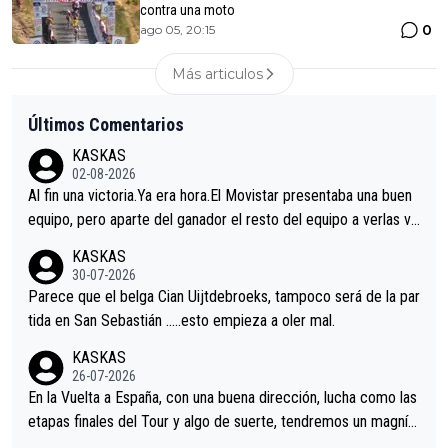
contra una moto
0
ago 05, 20:15
Más articulos
Últimos Comentarios
KASKAS
02-08-2026
Al fin una victoria.Ya era hora.El Movistar presentaba una buen
equipo, pero aparte del ganador el resto del equipo a verlas ve
nir.Repito aqui falta algo , y no es precisamente los corredore
KASKAS
s.La única buena noticia es la mejoría de Enric Más en San Seb
30-07-2026
astian.Si en la Vuelta a Burgos sigue la mejoría, podríamos ten
Parece que el belga Cian Uijtdebroeks, tampoco será de la par
er alguna sorpresa en la Vuelta.Ojalá.
tida en San Sebastián …..esto empieza a oler mal.
KASKAS
26-07-2026
En la Vuelta a España, con una buena dirección, lucha como las
etapas finales del Tour y algo de suerte, tendremos un magnífi
co resultado.Acepto apuestas………Suerte