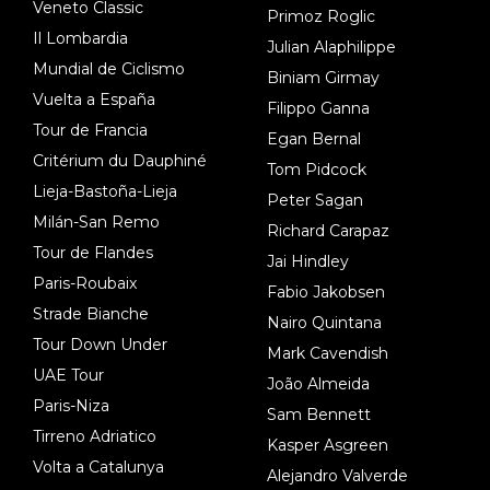
Veneto Classic
Primoz Roglic
Il Lombardia
Julian Alaphilippe
Mundial de Ciclismo
Biniam Girmay
Vuelta a España
Filippo Ganna
Tour de Francia
Egan Bernal
Critérium du Dauphiné
Tom Pidcock
Lieja-Bastoña-Lieja
Peter Sagan
Milán-San Remo
Richard Carapaz
Tour de Flandes
Jai Hindley
Paris-Roubaix
Fabio Jakobsen
Strade Bianche
Nairo Quintana
Tour Down Under
Mark Cavendish
UAE Tour
João Almeida
Paris-Niza
Sam Bennett
Tirreno Adriatico
Kasper Asgreen
Volta a Catalunya
Alejandro Valverde