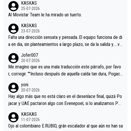
KASKAS
25-07-2026
Al Movistar Team le ha mirado un tuerto.
KASKAS
23-07-2026
Falta una dirección sensata y pensada..El equipo funciona de di
a en dia, sin planteamientos a largo plazo, se da la salida y…..ve
remos qué pasa.Hecho de menos esos directores , Langarica,
Jofer007
Minguez, Velez etc etc.Me da pena vivir estos momentos tan
20-07-2026
tristes sin victorias.
Me imagino que es una mala traducción este párrafo, por favo
r, corregir. ""Incluso después de aquella caída tan dura, Pogaca
r volvió a atacarle en un descenso durante el Giro y Vingegaard
yoni
permaneció pegado a su rueda. Parecía increíble la forma en l
20-07-2026
a que era capaz de controlar el miedo", recordó."
Hay algo más que no está claro en el desenlace final, quizá Po
jacar y UAE pactaron algo con Evenepoel, si lo analizamos Poj
acar no sprintó a tope y de hecho los últimos metros entra cas
KASKAS
i sin pedalear, luego está el saludo con Evenepoel dándose la
11-07-2026
mano de una manera muy fraternal, más allá de los típicos toqu
Ojo al colombiano E.RUBIO, grán escalador al que aún no han sa