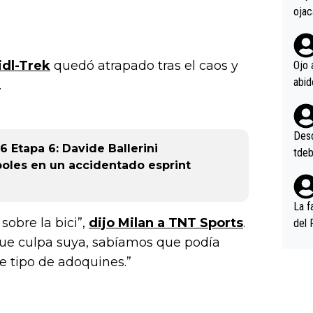
ojac
ojac
casi
la m
idl-Trek
quedó atrapado tras el caos y
Ojo 
oque
.
na i
o ap
n po
Desde
6 Etapa 6: Davide Ballerini
tdeb
poles en un accidentado esprint
La f
obre la bici”,
dijo Milan a TNT Sports
.
del 
n, 3
 fue culpa suya, sabíamos que podía
n (E
te tipo de adoquines.”
or),
k (L