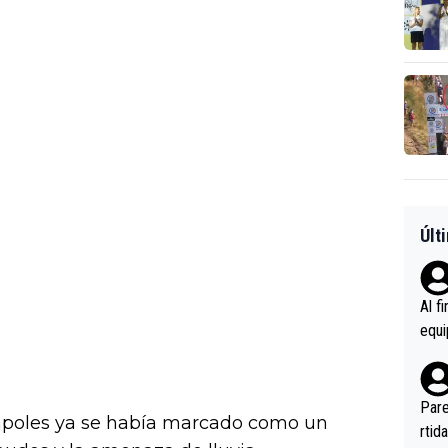
Últ
Al f
equi
enir
es.L
ebas
Pare
Nápoles ya se había marcado como un
ener
rtid