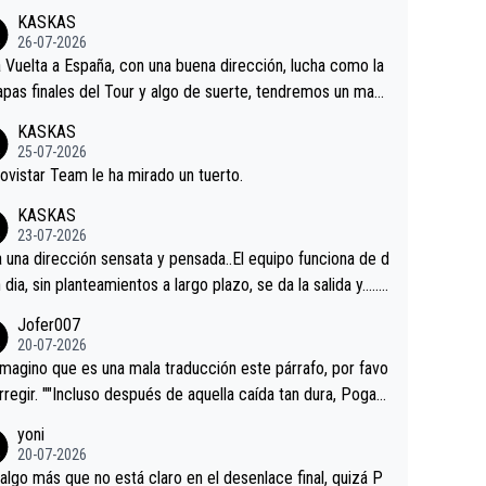
KASKAS
26-07-2026
a Vuelta a España, con una buena dirección, lucha como la
apas finales del Tour y algo de suerte, tendremos un magn
o resultado.Acepto apuestas………Suerte
KASKAS
25-07-2026
ovistar Team le ha mirado un tuerto.
KASKAS
23-07-2026
a una dirección sensata y pensada..El equipo funciona de d
n dia, sin planteamientos a largo plazo, se da la salida y…..v
os qué pasa.Hecho de menos esos directores , Langaric
Jofer007
inguez, Velez etc etc.Me da pena vivir estos momentos t
20-07-2026
istes sin victorias.
magino que es una mala traducción este párrafo, por favo
orregir. ""Incluso después de aquella caída tan dura, Pogac
olvió a atacarle en un descenso durante el Giro y Vingegaa
yoni
ermaneció pegado a su rueda. Parecía increíble la forma
20-07-2026
a que era capaz de controlar el miedo", recordó."
algo más que no está claro en el desenlace final, quizá P