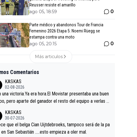
Reusser resiste el amarillo
0
ago 05, 18:59
Parte médico y abandonos Tour de Francia
Femenino 2026 Etapa 5: Noemi Rüegg se
estampa contra una moto
0
ago 05, 20:15
Más articulos
imos Comentarios
KASKAS
02-08-2026
in una victoria.Ya era hora.El Movistar presentaba una buen
po, pero aparte del ganador el resto del equipo a verlas v
.Repito aqui falta algo , y no es precisamente los corredor
KASKAS
a única buena noticia es la mejoría de Enric Más en San S
30-07-2026
tian.Si en la Vuelta a Burgos sigue la mejoría, podríamos t
ce que el belga Cian Uijtdebroeks, tampoco será de la pa
 alguna sorpresa en la Vuelta.Ojalá.
a en San Sebastián …..esto empieza a oler mal.