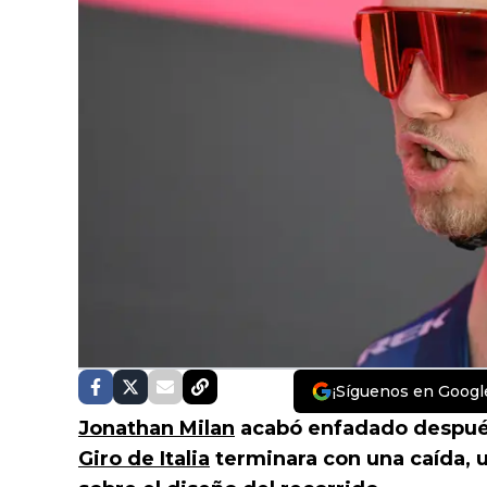
¡Síguenos en Googl
Jonathan Milan
acabó enfadado después
Giro de Italia
terminara con una caída, 