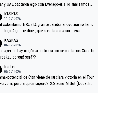
ar y UAE pactaron algo con Evenepoel, si lo analizamos P
ar no sprintó a tope y de hecho los últimos metros entra
KASKAS
 sin pedalear, luego está el saludo con Evenepoel dándose
11-07-2026
ano de una manera muy fraternal, más allá de los típicos t
al colombiano E.RUBIO, grán escalador al que aún no han s
s en el hombro con que saludaba a Vingegard. Ahí hubo u
abido dirigir.Algo me dice , que nos dará una sorpresa.
ntrahistoria que nunca sabremos. Quién mucho abarca poc
KASKAS
rieta, a ver si por querer poner a Del Toro con calzador e
06-07-2026
sición de podio UAE y Pojacar se van complicar el tour.
 ayer no hay ningún artículo que no se meta con Cian Uij
roeks….porqué será??
trados
05-07-2026
ama/potencial de Cian viene de su clara victoria en el Tour
Porvenir, pero a quién superó?: 2.Staune-Mittet (Decathlo
4º en el pasado Giro), 3.Hessmann (sí, Hessmann...), 4.Rya
DF), 5.Piganzoli (Visma), 6.Fancellu (Ukyo), 7.Wilksch (Tud
 8.Lenny Martinez (Bahrein), 9. Van Belle (Visma), 10. Vace
idl). A tiempo vista se obtiene mucha información...