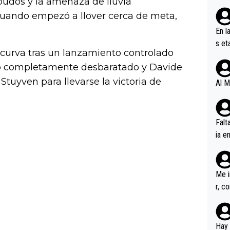
budos y la amenaza de lluvia
Cuando empezó a llover cerca de meta,
En l
s et
curva tras un lanzamiento controlado
ífic
dó completamente desbaratado y Davide
Stuyven para llevarse la victoria de
Al M
Falt
ia e
erem
a, M
an tr
Me i
r, c
ar v
rd p
en l
Hay 