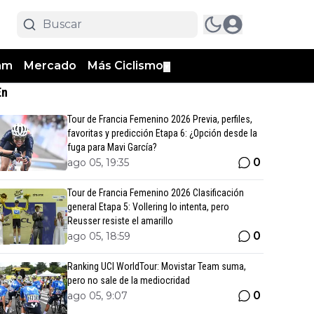
am
Mercado
Más Ciclismo
▼
En
Tour de Francia Femenino 2026 Previa, perfiles,
favoritas y predicción Etapa 6: ¿Opción desde la
fuga para Mavi García?
0
ago 05, 19:35
Tour de Francia Femenino 2026 Clasificación
general Etapa 5: Vollering lo intenta, pero
Reusser resiste el amarillo
0
ago 05, 18:59
Ranking UCI WorldTour: Movistar Team suma,
pero no sale de la mediocridad
0
ago 05, 9:07