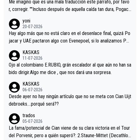
tristes sin victorias.
Me imagino que es una mala traducción este párrafo, por favo
r, corregir. ""Incluso después de aquella caída tan dura, Pogaca
r volvió a atacarle en un descenso durante el Giro y Vingegaard
yoni
permaneció pegado a su rueda. Parecía increíble la forma en l
20-07-2026
a que era capaz de controlar el miedo", recordó."
Hay algo más que no está claro en el desenlace final, quizá Po
jacar y UAE pactaron algo con Evenepoel, si lo analizamos Poj
acar no sprintó a tope y de hecho los últimos metros entra cas
KASKAS
i sin pedalear, luego está el saludo con Evenepoel dándose la
11-07-2026
mano de una manera muy fraternal, más allá de los típicos toqu
Ojo al colombiano E.RUBIO, grán escalador al que aún no han sa
es en el hombro con que saludaba a Vingegard. Ahí hubo una in
bido dirigir.Algo me dice , que nos dará una sorpresa.
trahistoria que nunca sabremos. Quién mucho abarca poco apri
KASKAS
eta, a ver si por querer poner a Del Toro con calzador en posi
06-07-2026
ción de podio UAE y Pojacar se van complicar el tour.
Desde ayer no hay ningún artículo que no se meta con Cian Uijt
debroeks….porqué será??
trados
05-07-2026
La fama/potencial de Cian viene de su clara victoria en el Tour
del Porvenir, pero a quién superó?: 2.Staune-Mittet (Decathlon,