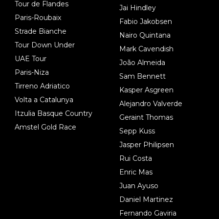
Tour de Flandes
Jai Hindley
Paris-Roubaix
Fabio Jakobsen
Strade Bianche
Nairo Quintana
Tour Down Under
Mark Cavendish
UAE Tour
João Almeida
Paris-Niza
Sam Bennett
Tirreno Adriatico
Kasper Asgreen
Volta a Catalunya
Alejandro Valverde
Itzulia Basque Country
Geraint Thomas
Amstel Gold Race
Sepp Kuss
Jasper Philipsen
Rui Costa
Enric Mas
Juan Ayuso
Daniel Martinez
Fernando Gaviria