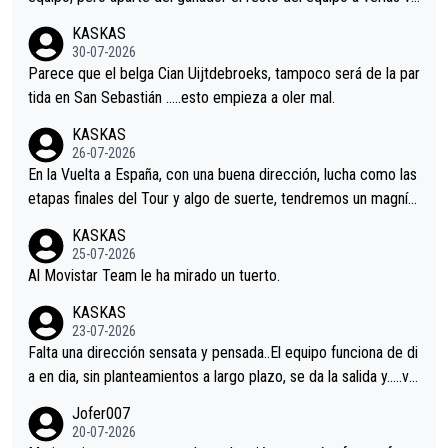
nir.Repito aqui falta algo , y no es precisamente los corredore
KASKAS
s.La única buena noticia es la mejoría de Enric Más en San Seb
30-07-2026
astian.Si en la Vuelta a Burgos sigue la mejoría, podríamos ten
Parece que el belga Cian Uijtdebroeks, tampoco será de la par
er alguna sorpresa en la Vuelta.Ojalá.
tida en San Sebastián …..esto empieza a oler mal.
KASKAS
26-07-2026
En la Vuelta a España, con una buena dirección, lucha como las
etapas finales del Tour y algo de suerte, tendremos un magnífi
co resultado.Acepto apuestas………Suerte
KASKAS
25-07-2026
Al Movistar Team le ha mirado un tuerto.
KASKAS
23-07-2026
Falta una dirección sensata y pensada..El equipo funciona de di
a en dia, sin planteamientos a largo plazo, se da la salida y…..ve
remos qué pasa.Hecho de menos esos directores , Langarica,
Jofer007
Minguez, Velez etc etc.Me da pena vivir estos momentos tan
20-07-2026