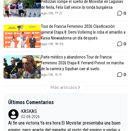
Pellizzari rompe el sueño de Movistar en Lagunas
de Neila, Felix Gall vence la ronda burgalesa
0
ago 08, 17:21
Tour de Francia Femenino 2026 Clasificación
general Etapa 8: Demi Vollering le roba el amarillo a
Kasia Niewiadoma un día después
0
ago 08, 18:36
Parte médico y abandonos Tour de Francia
Femenino 2026 Etapa 8: Ferrand Prevot se marcha
de la carrera y Squiban cae al suelo
0
ago 08, 19:11
Más articulos
Últimos Comentarios
KASKAS
02-08-2026
Al fin una victoria.Ya era hora.El Movistar presentaba una buen
equipo, pero aparte del ganador el resto del equipo a verlas ve