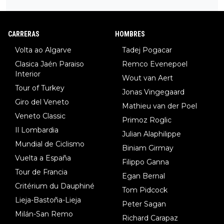
34º en el pasado Giro), 3.Hessmann (sí, Hessmann...), 4.Ryan (E
DF), 5.Piganzoli (Visma), 6.Fancellu (Ukyo), 7.Wilksch (Tudor),
8.Lenny Martinez (Bahrein), 9. Van Belle (Visma), 10. Vacek (Li
CARRERAS
HOMBRES
dl). A tiempo vista se obtiene mucha información...
Volta ao Algarve
Tadej Pogacar
Clasica Jaén Paraiso
Remco Evenepoel
Interior
Wout van Aert
Tour of Turkey
Jonas Vingegaard
Giro del Veneto
Mathieu van der Poel
Veneto Classic
Primoz Roglic
Il Lombardia
Julian Alaphilippe
Mundial de Ciclismo
Biniam Girmay
Vuelta a España
Filippo Ganna
Tour de Francia
Egan Bernal
Critérium du Dauphiné
Tom Pidcock
Lieja-Bastoña-Lieja
Peter Sagan
Milán-San Remo
Richard Carapaz