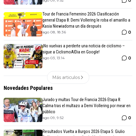
0
ago 09, 9:52
Tour de Francia Femenino 2026 Clasificación
general Etapa 8: Demi Vollering le roba el amarillo a
Kasia Niewiadoma un día después
0
ago 08, 18:36
¡No vuelvas a perderte una noticia de ciclismo –
sigue a CiclismoAlDia en Google!
0
ago 03, 13:14
Más articulos
Novedades Populares
Jurado y multas Tour de Francia 2026 Etapa 8:
Calma tras el multazo a Demi Vollering por mear en
público
0
ago 09, 9:52
Resultados Vuelta a Burgos 2026 Etapa 5: Giulio