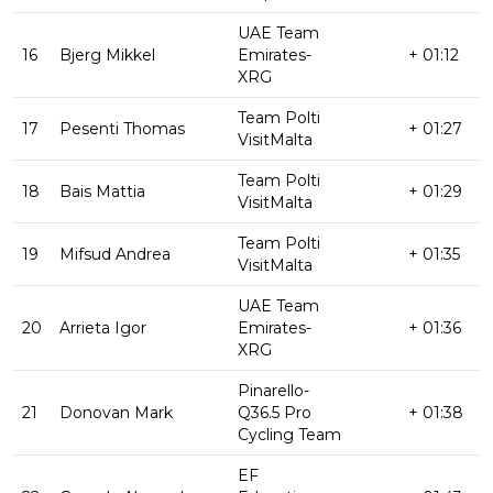
UAE Team
16
Bjerg Mikkel
Emirates-
+ 01:12
XRG
Team Polti
17
Pesenti Thomas
+ 01:27
VisitMalta
Team Polti
18
Bais Mattia
+ 01:29
VisitMalta
Team Polti
19
Mifsud Andrea
+ 01:35
VisitMalta
UAE Team
20
Arrieta Igor
Emirates-
+ 01:36
XRG
Pinarello-
21
Donovan Mark
Q36.5 Pro
+ 01:38
Cycling Team
EF