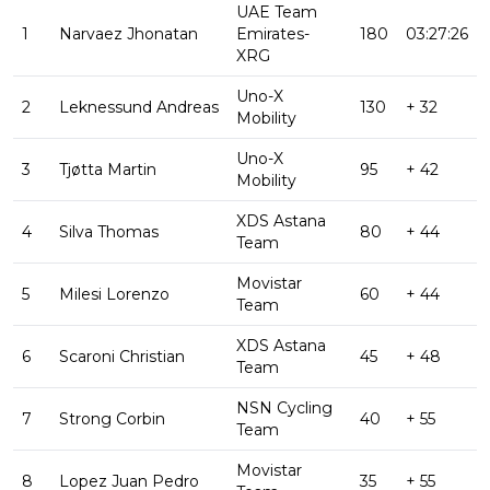
UAE Team
1
Narvaez Jhonatan
Emirates-
180
03:27:26
XRG
Uno-X
2
Leknessund Andreas
130
+ 32
Mobility
Uno-X
3
Tjøtta Martin
95
+ 42
Mobility
XDS Astana
4
Silva Thomas
80
+ 44
Team
Movistar
5
Milesi Lorenzo
60
+ 44
Team
XDS Astana
6
Scaroni Christian
45
+ 48
Team
NSN Cycling
7
Strong Corbin
40
+ 55
Team
Movistar
8
Lopez Juan Pedro
35
+ 55