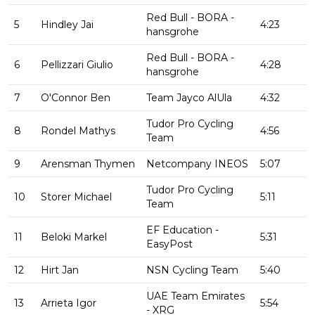
Red Bull - BORA -
5
Hindley Jai
4:23
hansgrohe
Red Bull - BORA -
6
Pellizzari Giulio
4:28
hansgrohe
7
O'Connor Ben
Team Jayco AlUla
4:32
Tudor Pro Cycling
8
Rondel Mathys
4:56
Team
9
Arensman Thymen
Netcompany INEOS
5:07
Tudor Pro Cycling
10
Storer Michael
5:11
Team
EF Education -
11
Beloki Markel
5:31
EasyPost
12
Hirt Jan
NSN Cycling Team
5:40
UAE Team Emirates
13
Arrieta Igor
5:54
- XRG