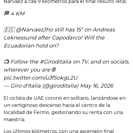
Narváez a casi 9 kilómetros para el final resultó letal.
🏁 4 KM
🇪🇨
@NarvaezJho
still has 15" on Andreas
Leknessund after Capodarco! Will the
Ecuadorian hold on?
📺 Follow the
#Giroditalia
on TV, and on socials,
wherever you are 🌐
pic.twitter.com/u3fSokgL2U
— Giro d'Italia (@giroditalia)
May 16, 2026
El ciclista de UAE coronó en solitario, lanzándose en
un vertiginoso descenso hacia el centro de la
localidad de Fermo, gestionando su renta con una
maestría.
Los últimos kilómetros, con una ascensión final