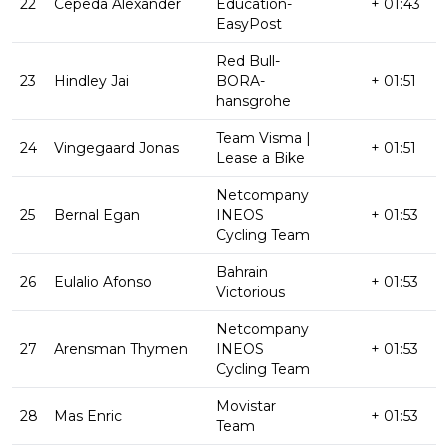
22
Cepeda Alexander
Education-
+ 01:43
EasyPost
Red Bull-
23
Hindley Jai
BORA-
+ 01:51
hansgrohe
Team Visma |
24
Vingegaard Jonas
+ 01:51
Lease a Bike
Netcompany
25
Bernal Egan
INEOS
+ 01:53
Cycling Team
Bahrain
26
Eulalio Afonso
+ 01:53
Victorious
Netcompany
27
Arensman Thymen
INEOS
+ 01:53
Cycling Team
Movistar
28
Mas Enric
+ 01:53
Team