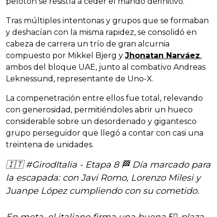
pelotón se resistía a ceder el mando definitivo.
Tras múltiples intentonas y grupos que se formaban
y deshacían con la misma rapidez, se consolidó en
cabeza de carrera un trío de gran alcurnia
compuesto por Mikkel Bjerg y
Jhonatan Narváez
,
ambos del bloque UAE, junto al combativo Andreas
Leknessund, representante de Uno-X.
La compenetración entre ellos fue total, relevando
con generosidad, permitiéndoles abrir un hueco
considerable sobre un desordenado y gigantesco
grupo perseguidor que llegó a contar con casi una
treintena de unidades.
🇮🇹
#GirodItalia
- Etapa 8 🏁 Día marcado para
la escapada: con Javi Romo, Lorenzo Milesi y
Juanpe López cumpliendo con su cometido.