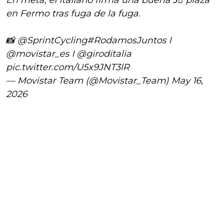
En meta, el italiano firma una buena 5⃣ plaza
en Fermo tras fuga de la fuga.
📸
@SprintCycling
#RodamosJuntos
I
@movistar_es
I
@giroditalia
pic.twitter.com/U5x9JNT3lR
— Movistar Team (@Movistar_Team)
May 16,
2026