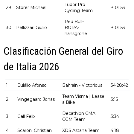
Tudor Pro
29
Storer Michael
+ 01:53
Cycling Team
Red Bull-
30
Pellizzari Giulio
BORA-
+ 01:53
hansgrohe
Clasificación General del Giro
de Italia 2026
1
Eulálio Afonso
Bahrain - Victorious
34:28:42
Team Visma | Lease
2
Vingegaard Jonas
3:15
a Bike
Decathlon CMA
3
Gall Felix
3:34
CGM Team
4
Scaroni Christian
XDS Astana Team
4:18