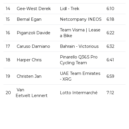
14
Gee-West Derek
Lidl - Trek
6:10
15
Bernal Egan
Netcompany INEOS
6:18
Team Visma | Lease
16
Piganzoli Davide
6:22
a Bike
17
Caruso Damiano
Bahrain - Victorious
6:32
Pinarello Q36.5 Pro
18
Harper Chris
6:41
Cycling Team
UAE Team Emirates
19
Christen Jan
6:59
- XRG
Van
20
Lotto Intermarché
7:12
Eetvelt Lennert