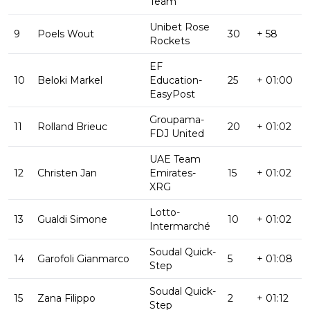
Team
Unibet Rose
9
Poels Wout
30
+ 58
Rockets
EF
10
Beloki Markel
Education-
25
+ 01:00
EasyPost
Groupama-
11
Rolland Brieuc
20
+ 01:02
FDJ United
UAE Team
12
Christen Jan
Emirates-
15
+ 01:02
XRG
Lotto-
13
Gualdi Simone
10
+ 01:02
Intermarché
Soudal Quick-
14
Garofoli Gianmarco
5
+ 01:08
Step
Soudal Quick-
15
Zana Filippo
2
+ 01:12
Step