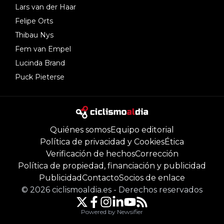
Lars van der Haar
Felipe Orts
Thibau Nys
Fem van Empel
Lucinda Brand
Puck Pieterse
Quiénes somos
Equipo editorial
Política de privacidad y Cookies
Ética
Verificación de hechos
Corrección
Política de propiedad, financiación y publicidad
Publicidad
Contacto
Socios de enlace
©
2026
ciclismoaldia.es
-
Derechos reservados
Powered by Newsifier