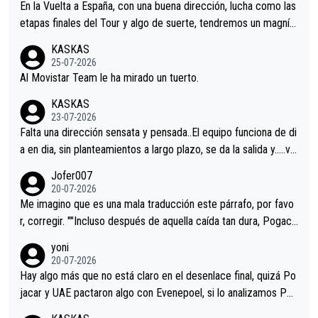
En la Vuelta a España, con una buena dirección, lucha como las
etapas finales del Tour y algo de suerte, tendremos un magnífi
co resultado.Acepto apuestas………Suerte
KASKAS
25-07-2026
Al Movistar Team le ha mirado un tuerto.
KASKAS
23-07-2026
Falta una dirección sensata y pensada..El equipo funciona de di
a en dia, sin planteamientos a largo plazo, se da la salida y…..ve
remos qué pasa.Hecho de menos esos directores , Langarica,
Jofer007
Minguez, Velez etc etc.Me da pena vivir estos momentos tan
20-07-2026
tristes sin victorias.
Me imagino que es una mala traducción este párrafo, por favo
r, corregir. ""Incluso después de aquella caída tan dura, Pogaca
r volvió a atacarle en un descenso durante el Giro y Vingegaard
yoni
permaneció pegado a su rueda. Parecía increíble la forma en l
20-07-2026
a que era capaz de controlar el miedo", recordó."
Hay algo más que no está claro en el desenlace final, quizá Po
jacar y UAE pactaron algo con Evenepoel, si lo analizamos Poj
acar no sprintó a tope y de hecho los últimos metros entra cas