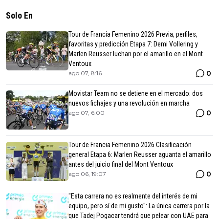
Solo En
Tour de Francia Femenino 2026 Previa, perfiles,
favoritas y predicción Etapa 7: Demi Vollering y
Marlen Reusser luchan por el amarillo en el Mont
Ventoux
0
ago 07, 8:16
Movistar Team no se detiene en el mercado: dos
nuevos fichajes y una revolución en marcha
0
ago 07, 6:00
Tour de Francia Femenino 2026 Clasificación
general Etapa 6: Marlen Reusser aguanta el amarillo
antes del juicio final del Mont Ventoux
0
ago 06, 19:07
"Esta carrera no es realmente del interés de mi
equipo, pero sí de mi gusto": La única carrera por la
que Tadej Pogacar tendrá que pelear con UAE para