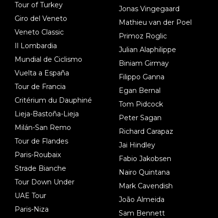
Tour of Turkey
Jonas Vingegaard
Giro del Veneto
Mathieu van der Poel
Veneto Classic
Primoz Roglic
Il Lombardia
Julian Alaphilippe
Mundial de Ciclismo
Biniam Girmay
Vuelta a España
Filippo Ganna
Tour de Francia
Egan Bernal
Critérium du Dauphiné
Tom Pidcock
Lieja-Bastoña-Lieja
Peter Sagan
Milán-San Remo
Richard Carapaz
Tour de Flandes
Jai Hindley
Paris-Roubaix
Fabio Jakobsen
Strade Bianche
Nairo Quintana
Tour Down Under
Mark Cavendish
UAE Tour
João Almeida
Paris-Niza
Sam Bennett