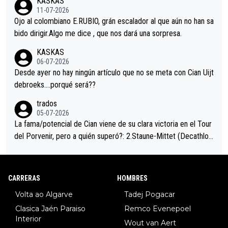
KASKAS
i sin pedalear, luego está el saludo con Evenepoel dándose la
11-07-2026
mano de una manera muy fraternal, más allá de los típicos toqu
Ojo al colombiano E.RUBIO, grán escalador al que aún no han sa
es en el hombro con que saludaba a Vingegard. Ahí hubo una in
bido dirigir.Algo me dice , que nos dará una sorpresa.
trahistoria que nunca sabremos. Quién mucho abarca poco apri
KASKAS
eta, a ver si por querer poner a Del Toro con calzador en posi
06-07-2026
ción de podio UAE y Pojacar se van complicar el tour.
Desde ayer no hay ningún artículo que no se meta con Cian Uijt
debroeks….porqué será??
trados
05-07-2026
La fama/potencial de Cian viene de su clara victoria en el Tour
del Porvenir, pero a quién superó?: 2.Staune-Mittet (Decathlon,
34º en el pasado Giro), 3.Hessmann (sí, Hessmann...), 4.Ryan (E
DF), 5.Piganzoli (Visma), 6.Fancellu (Ukyo), 7.Wilksch (Tudor),
8.Lenny Martinez (Bahrein), 9. Van Belle (Visma), 10. Vacek (Li
CARRERAS
HOMBRES
dl). A tiempo vista se obtiene mucha información...
Volta ao Algarve
Tadej Pogacar
Clasica Jaén Paraiso
Remco Evenepoel
Interior
Wout van Aert