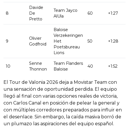
Davide
Team Jayco
8
De
60
+1:27
AlUla
Pretto
Baloise
Verzekeringen
Olivier
9
Het
50
+1:28
Godfroid
Poetsbureau
Lions
Senne
Team Flanders
10
40
+1:52
Thonnon
Baloise
El Tour de Valonia 2026 deja a Movistar Team con
una sensación de oportunidad perdida. El equipo
llegó al final con varias opciones reales de victoria,
con Carlos Canal en posición de pelear la general y
con múltiples corredores preparados para influir en
el desenlace. Sin embargo, la caída masiva borró de
un plumazo las aspiraciones del equipo español.