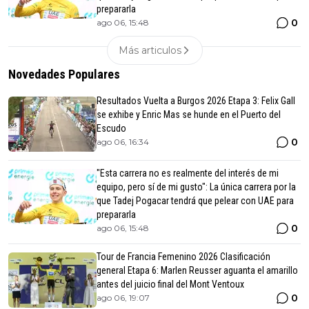
prepararla
0
ago 06, 15:48
Más articulos
Novedades Populares
Resultados Vuelta a Burgos 2026 Etapa 3: Felix Gall
se exhibe y Enric Mas se hunde en el Puerto del
Escudo
0
ago 06, 16:34
"Esta carrera no es realmente del interés de mi
equipo, pero sí de mi gusto": La única carrera por la
que Tadej Pogacar tendrá que pelear con UAE para
prepararla
0
ago 06, 15:48
Tour de Francia Femenino 2026 Clasificación
general Etapa 6: Marlen Reusser aguanta el amarillo
antes del juicio final del Mont Ventoux
0
ago 06, 19:07