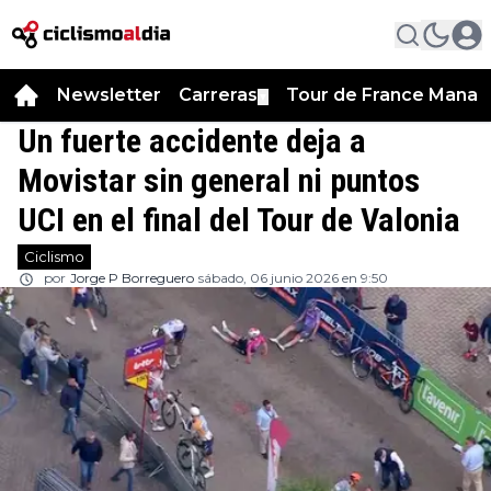
Newsletter
Carreras
Tour de France Manag
▼
Un fuerte accidente deja a
Movistar sin general ni puntos
UCI en el final del Tour de Valonia
Ciclismo
por
Jorge P Borreguero
sábado, 06 junio 2026 en 9:50