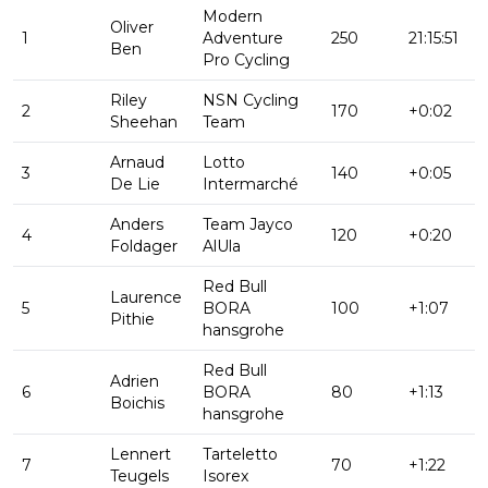
Modern
Oliver
1
Adventure
250
21:15:51
Ben
Pro Cycling
Riley
NSN Cycling
2
170
+0:02
Sheehan
Team
Arnaud
Lotto
3
140
+0:05
De Lie
Intermarché
Anders
Team Jayco
4
120
+0:20
Foldager
AlUla
Red Bull
Laurence
5
BORA
100
+1:07
Pithie
hansgrohe
Red Bull
Adrien
6
BORA
80
+1:13
Boichis
hansgrohe
Lennert
Tarteletto
7
70
+1:22
Teugels
Isorex