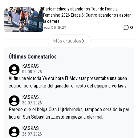
Parte médico y abandonos Tour de Francia
Femenino 2026 Etapa 6: Cuatro abandonos azotan
la carrera
0
ago 06, 19:27
Más articulos
Últimos Comentarios
KASKAS
02-08-2026
Al fin una victoria.Ya era hora.El Movistar presentaba una buen
equipo, pero aparte del ganador el resto del equipo a verlas ve
nir.Repito aqui falta algo , y no es precisamente los corredore
KASKAS
s.La única buena noticia es la mejoría de Enric Más en San Seb
30-07-2026
astian.Si en la Vuelta a Burgos sigue la mejoría, podríamos ten
Parece que el belga Cian Uijtdebroeks, tampoco será de la par
er alguna sorpresa en la Vuelta.Ojalá.
tida en San Sebastián …..esto empieza a oler mal.
KASKAS
26-07-2026