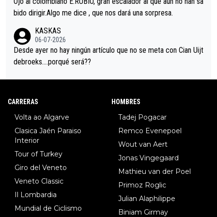
Ojo al colombiano E.RUBIO, grán escalador al que aún no han sa
es en el hombro con que saludaba a Vingegard. Ahí hubo una in
bido dirigir.Algo me dice , que nos dará una sorpresa.
trahistoria que nunca sabremos. Quién mucho abarca poco apri
KASKAS
eta, a ver si por querer poner a Del Toro con calzador en posi
06-07-2026
ción de podio UAE y Pojacar se van complicar el tour.
Desde ayer no hay ningún artículo que no se meta con Cian Uijt
debroeks….porqué será??
CARRERAS
HOMBRES
Volta ao Algarve
Tadej Pogacar
Clasica Jaén Paraiso
Remco Evenepoel
Interior
Wout van Aert
Tour of Turkey
Jonas Vingegaard
Giro del Veneto
Mathieu van der Poel
Veneto Classic
Primoz Roglic
Il Lombardia
Julian Alaphilippe
Mundial de Ciclismo
Biniam Girmay