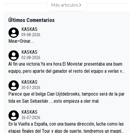
Más articulos
Últimos Comentarios
KASKAS
09-08-2026
Mear=Orinar….
KASKAS
02-08-2026
Al fin una victoria.Ya era hora.El Movistar presentaba una buen
equipo, pero aparte del ganador el resto del equipo a verlas ve
nir.Repito aqui falta algo , y no es precisamente los corredore
KASKAS
s.La única buena noticia es la mejoría de Enric Más en San Seb
30-07-2026
astian.Si en la Vuelta a Burgos sigue la mejoría, podríamos ten
Parece que el belga Cian Uijtdebroeks, tampoco será de la par
er alguna sorpresa en la Vuelta.Ojalá.
tida en San Sebastián …..esto empieza a oler mal.
KASKAS
26-07-2026
En la Vuelta a España, con una buena dirección, lucha como las
etapas finales del Tour y algo de suerte, tendremos un magnífi