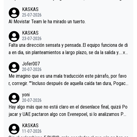
co resultado.Acepto apuestas………Suerte
KASKAS
25-07-2026
Al Movistar Team le ha mirado un tuerto.
KASKAS
23-07-2026
Falta una dirección sensata y pensada..El equipo funciona de di
a en dia, sin planteamientos a largo plazo, se da la salida y…..ve
remos qué pasa.Hecho de menos esos directores , Langarica,
Jofer007
Minguez, Velez etc etc.Me da pena vivir estos momentos tan
20-07-2026
tristes sin victorias.
Me imagino que es una mala traducción este párrafo, por favo
r, corregir. ""Incluso después de aquella caída tan dura, Pogaca
r volvió a atacarle en un descenso durante el Giro y Vingegaard
yoni
permaneció pegado a su rueda. Parecía increíble la forma en l
20-07-2026
a que era capaz de controlar el miedo", recordó."
Hay algo más que no está claro en el desenlace final, quizá Po
jacar y UAE pactaron algo con Evenepoel, si lo analizamos Poj
acar no sprintó a tope y de hecho los últimos metros entra cas
KASKAS
i sin pedalear, luego está el saludo con Evenepoel dándose la
11-07-2026
mano de una manera muy fraternal, más allá de los típicos toqu