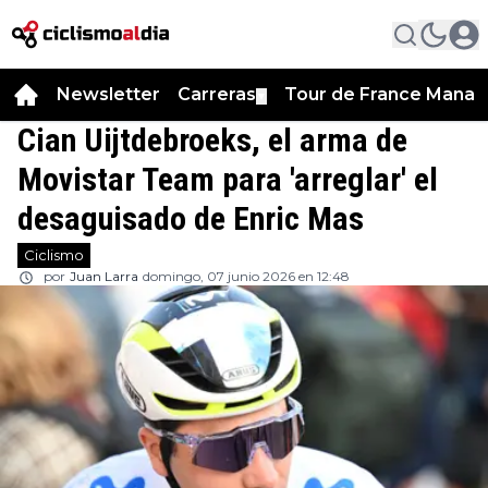
Newsletter
Carreras
Tour de France Manag
▼
Cian Uijtdebroeks, el arma de
Movistar Team para 'arreglar' el
desaguisado de Enric Mas
Ciclismo
por
Juan Larra
domingo, 07 junio 2026 en 12:48