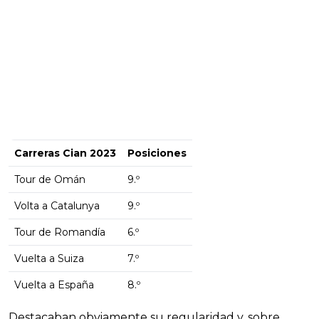
Carreras Cian 2023
Posiciones
Tour de Omán
9.º
Volta a Catalunya
9.º
Tour de Romandía
6.º
Vuelta a Suiza
7.º
Vuelta a España
8.º
Destacaban obviamente su regularidad y, sobre