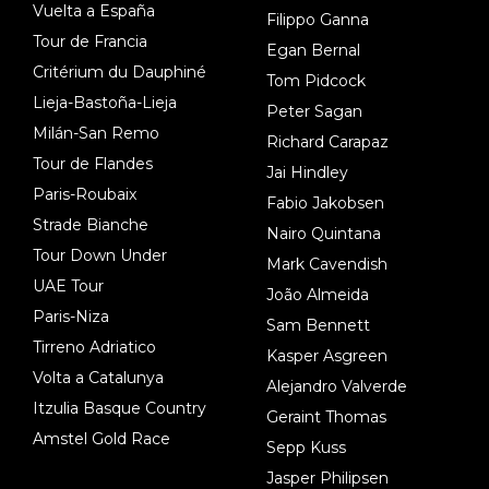
Vuelta a España
Filippo Ganna
Tour de Francia
Egan Bernal
Critérium du Dauphiné
Tom Pidcock
Lieja-Bastoña-Lieja
Peter Sagan
Milán-San Remo
Richard Carapaz
Tour de Flandes
Jai Hindley
Paris-Roubaix
Fabio Jakobsen
Strade Bianche
Nairo Quintana
Tour Down Under
Mark Cavendish
UAE Tour
João Almeida
Paris-Niza
Sam Bennett
Tirreno Adriatico
Kasper Asgreen
Volta a Catalunya
Alejandro Valverde
Itzulia Basque Country
Geraint Thomas
Amstel Gold Race
Sepp Kuss
Jasper Philipsen