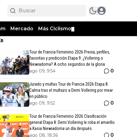
am
Mercado
Más Ciclismo
▼
En
Tour de Francia Femenino 2026 Previa, perfiles,
favoritas y predicción Etapa 9: ¿Vollering o
Niewiadoma? A ocho segundos de la gloria
0
ago 09, 9:54
Jurado y multas Tour de Francia 2026 Etapa 8:
Calma tras el multazo a Demi Vollering por mear
en público
0
ago 09, 9:52
Tour de Francia Femenino 2026 Clasificación
general Etapa 8: Demi Vollering le roba el amarillo
a Kasia Niewiadoma un día después
0
ago 08, 18:36