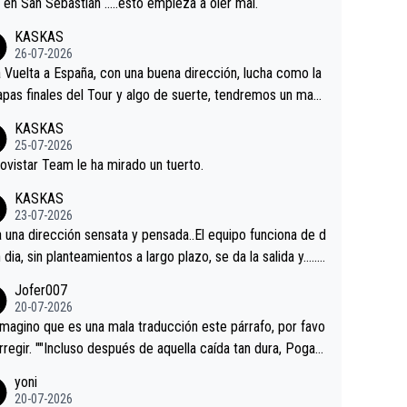
a en San Sebastián …..esto empieza a oler mal.
KASKAS
26-07-2026
a Vuelta a España, con una buena dirección, lucha como la
apas finales del Tour y algo de suerte, tendremos un magn
o resultado.Acepto apuestas………Suerte
KASKAS
25-07-2026
ovistar Team le ha mirado un tuerto.
KASKAS
23-07-2026
a una dirección sensata y pensada..El equipo funciona de d
n dia, sin planteamientos a largo plazo, se da la salida y…..v
os qué pasa.Hecho de menos esos directores , Langaric
Jofer007
inguez, Velez etc etc.Me da pena vivir estos momentos t
20-07-2026
istes sin victorias.
magino que es una mala traducción este párrafo, por favo
orregir. ""Incluso después de aquella caída tan dura, Pogac
olvió a atacarle en un descenso durante el Giro y Vingegaa
yoni
ermaneció pegado a su rueda. Parecía increíble la forma
20-07-2026