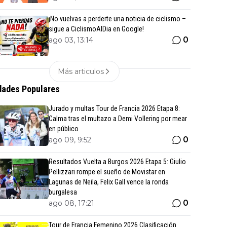
¡No vuelvas a perderte una noticia de ciclismo –
sigue a CiclismoAlDia en Google!
0
ago 03, 13:14
Más articulos
ades Populares
Jurado y multas Tour de Francia 2026 Etapa 8:
Calma tras el multazo a Demi Vollering por mear
en público
0
ago 09, 9:52
Resultados Vuelta a Burgos 2026 Etapa 5: Giulio
Pellizzari rompe el sueño de Movistar en
Lagunas de Neila, Felix Gall vence la ronda
burgalesa
0
ago 08, 17:21
Tour de Francia Femenino 2026 Clasificación