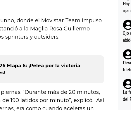
en l
Hay 
ojac
ojac
 Tunno, donde el Movistar Team impuso
casi
istanció a la Maglia Rosa Guillermo
la m
Ojo 
s sprinters y outsiders.
oque
na i
o ap
n po
Desde
6 Etapa 6: ¡Pelea por la victoria
tdeb
es!
de piernas. “Durante más de 20 minutos,
La f
del 
e 190 latidos por minuto”, explicó. “Así
n, 3
piernas, era como cuando aceleras un
n (E
or),
k (L