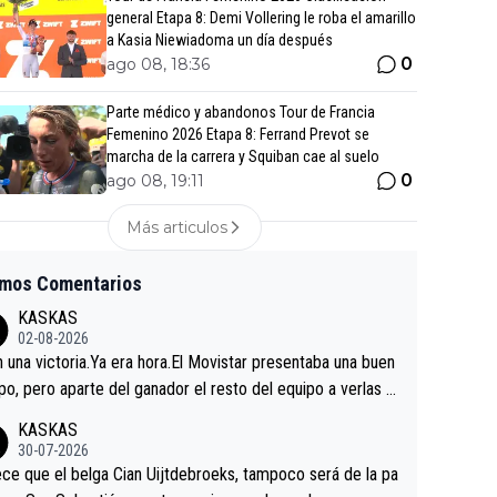
general Etapa 8: Demi Vollering le roba el amarillo
a Kasia Niewiadoma un día después
0
ago 08, 18:36
Parte médico y abandonos Tour de Francia
Femenino 2026 Etapa 8: Ferrand Prevot se
marcha de la carrera y Squiban cae al suelo
0
ago 08, 19:11
Más articulos
imos Comentarios
KASKAS
02-08-2026
in una victoria.Ya era hora.El Movistar presentaba una buen
po, pero aparte del ganador el resto del equipo a verlas v
.Repito aqui falta algo , y no es precisamente los corredor
KASKAS
a única buena noticia es la mejoría de Enric Más en San S
30-07-2026
tian.Si en la Vuelta a Burgos sigue la mejoría, podríamos t
ce que el belga Cian Uijtdebroeks, tampoco será de la pa
 alguna sorpresa en la Vuelta.Ojalá.