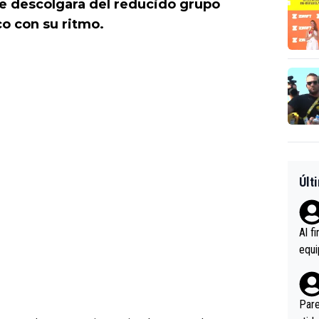
e descolgara del reducido grupo
co con su ritmo.
Últ
Al f
equi
enir
es.L
ebas
Pare
ener