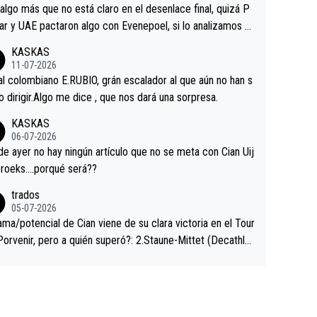
a que era capaz de controlar el miedo", recordó."
algo más que no está claro en el desenlace final, quizá P
ar y UAE pactaron algo con Evenepoel, si lo analizamos P
ar no sprintó a tope y de hecho los últimos metros entra
KASKAS
 sin pedalear, luego está el saludo con Evenepoel dándose
11-07-2026
ano de una manera muy fraternal, más allá de los típicos t
al colombiano E.RUBIO, grán escalador al que aún no han s
s en el hombro con que saludaba a Vingegard. Ahí hubo u
abido dirigir.Algo me dice , que nos dará una sorpresa.
ntrahistoria que nunca sabremos. Quién mucho abarca poc
KASKAS
rieta, a ver si por querer poner a Del Toro con calzador e
06-07-2026
sición de podio UAE y Pojacar se van complicar el tour.
 ayer no hay ningún artículo que no se meta con Cian Uij
roeks….porqué será??
trados
05-07-2026
ama/potencial de Cian viene de su clara victoria en el Tour
Porvenir, pero a quién superó?: 2.Staune-Mittet (Decathlo
4º en el pasado Giro), 3.Hessmann (sí, Hessmann...), 4.Rya
DF), 5.Piganzoli (Visma), 6.Fancellu (Ukyo), 7.Wilksch (Tud
 8.Lenny Martinez (Bahrein), 9. Van Belle (Visma), 10. Vace
idl). A tiempo vista se obtiene mucha información...