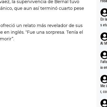
rtid
aez, la supervivencia de Bernal tuvo
ánico, que aun así terminó cuarto pese
En l
s et
 ofreció un relato más revelador de sus
ífic
 en inglés. “Fue una sorpresa. Tenía el
morir”.
Al M
Falt
ia e
erem
a, M
an tr
Me i
r, c
ar v
rd p