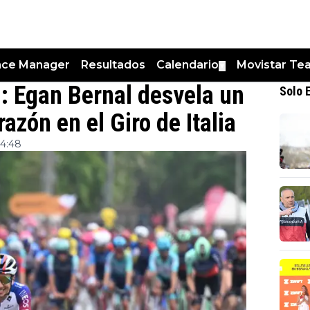
nce Manager
Resultados
Calendario
Movistar Te
▼
”: Egan Bernal desvela un
Solo 
azón en el Giro de Italia
14:48