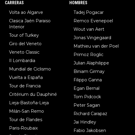
CARRERAS
HOMBRES
dl). A tiempo vista se obtiene mucha información...
Volta ao Algarve
Tadej Pogacar
Clasica Jaén Paraiso
Remco Evenepoel
Interior
Wout van Aert
Tour of Turkey
Jonas Vingegaard
Giro del Veneto
Mathieu van der Poel
Veneto Classic
Primoz Roglic
Il Lombardia
Julian Alaphilippe
Mundial de Ciclismo
Biniam Girmay
Vuelta a España
Filippo Ganna
Tour de Francia
Egan Bernal
Critérium du Dauphiné
Tom Pidcock
Lieja-Bastoña-Lieja
Peter Sagan
Milán-San Remo
Richard Carapaz
Tour de Flandes
Jai Hindley
Paris-Roubaix
Fabio Jakobsen