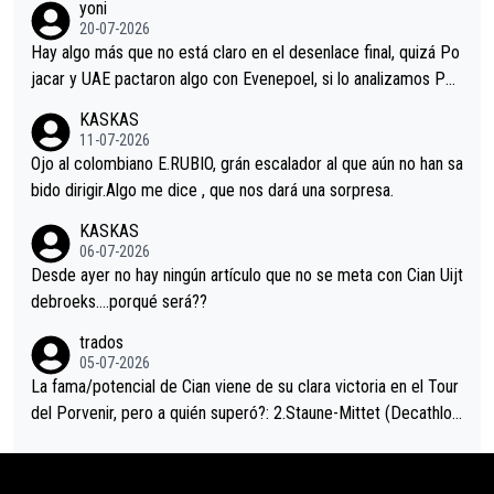
yoni
permaneció pegado a su rueda. Parecía increíble la forma en l
20-07-2026
a que era capaz de controlar el miedo", recordó."
Hay algo más que no está claro en el desenlace final, quizá Po
jacar y UAE pactaron algo con Evenepoel, si lo analizamos Poj
acar no sprintó a tope y de hecho los últimos metros entra cas
KASKAS
i sin pedalear, luego está el saludo con Evenepoel dándose la
11-07-2026
mano de una manera muy fraternal, más allá de los típicos toqu
Ojo al colombiano E.RUBIO, grán escalador al que aún no han sa
es en el hombro con que saludaba a Vingegard. Ahí hubo una in
bido dirigir.Algo me dice , que nos dará una sorpresa.
trahistoria que nunca sabremos. Quién mucho abarca poco apri
KASKAS
eta, a ver si por querer poner a Del Toro con calzador en posi
06-07-2026
ción de podio UAE y Pojacar se van complicar el tour.
Desde ayer no hay ningún artículo que no se meta con Cian Uijt
debroeks….porqué será??
trados
05-07-2026
La fama/potencial de Cian viene de su clara victoria en el Tour
del Porvenir, pero a quién superó?: 2.Staune-Mittet (Decathlon,
34º en el pasado Giro), 3.Hessmann (sí, Hessmann...), 4.Ryan (E
DF), 5.Piganzoli (Visma), 6.Fancellu (Ukyo), 7.Wilksch (Tudor),
8.Lenny Martinez (Bahrein), 9. Van Belle (Visma), 10. Vacek (Li