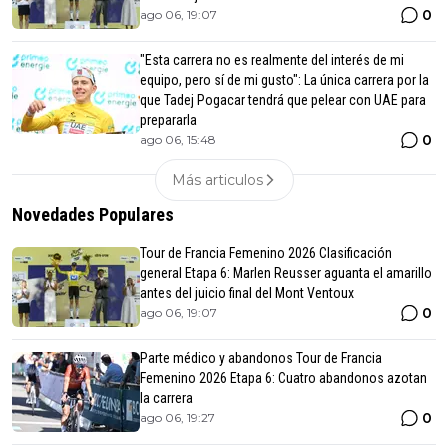
0
ago 06, 19:07
"Esta carrera no es realmente del interés de mi
equipo, pero sí de mi gusto": La única carrera por la
que Tadej Pogacar tendrá que pelear con UAE para
prepararla
0
ago 06, 15:48
Más articulos
Novedades Populares
Tour de Francia Femenino 2026 Clasificación
general Etapa 6: Marlen Reusser aguanta el amarillo
antes del juicio final del Mont Ventoux
0
ago 06, 19:07
Parte médico y abandonos Tour de Francia
Femenino 2026 Etapa 6: Cuatro abandonos azotan
la carrera
0
ago 06, 19:27