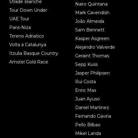
Strade Bianche
Nairo Quintana
Tour Down Under
Mark Cavendish
UAE Tour
João Almeida
Paris-Niza
Sam Bennett
Tirreno Adriatico
Kasper Asgreen
Volta a Catalunya
Alejandro Valverde
Itzulia Basque Country
Geraint Thomas
Amstel Gold Race
Sepp Kuss
Jasper Philipsen
Rui Costa
Enric Mas
Juan Ayuso
Daniel Martinez
Fernando Gaviria
Pello Bilbao
Mikel Landa