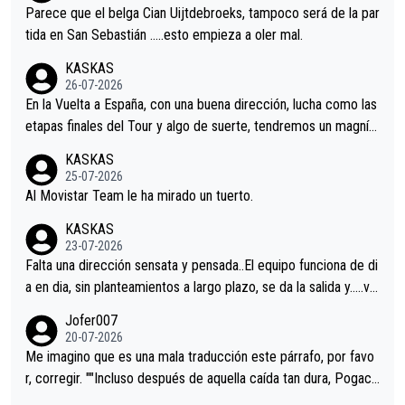
astian.Si en la Vuelta a Burgos sigue la mejoría, podríamos ten
Parece que el belga Cian Uijtdebroeks, tampoco será de la par
er alguna sorpresa en la Vuelta.Ojalá.
tida en San Sebastián …..esto empieza a oler mal.
KASKAS
26-07-2026
En la Vuelta a España, con una buena dirección, lucha como las
etapas finales del Tour y algo de suerte, tendremos un magnífi
co resultado.Acepto apuestas………Suerte
KASKAS
25-07-2026
Al Movistar Team le ha mirado un tuerto.
KASKAS
23-07-2026
Falta una dirección sensata y pensada..El equipo funciona de di
a en dia, sin planteamientos a largo plazo, se da la salida y…..ve
remos qué pasa.Hecho de menos esos directores , Langarica,
Jofer007
Minguez, Velez etc etc.Me da pena vivir estos momentos tan
20-07-2026
tristes sin victorias.
Me imagino que es una mala traducción este párrafo, por favo
r, corregir. ""Incluso después de aquella caída tan dura, Pogaca
r volvió a atacarle en un descenso durante el Giro y Vingegaard