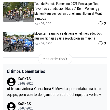
Tour de Francia Femenino 2026 Previa, perfiles,
favoritas y predicción Etapa 7: Demi Vollering y
Marlen Reusser luchan por el amarillo en el Mont
Ventoux
0
ago 07, 8:16
Movistar Team no se detiene en el mercado: dos
nuevos fichajes y una revolución en marcha
0
ago 07, 6:00
Más articulos
Últimos Comentarios
KASKAS
02-08-2026
Al fin una victoria.Ya era hora.El Movistar presentaba una buen
equipo, pero aparte del ganador el resto del equipo a verlas ve
nir.Repito aqui falta algo , y no es precisamente los corredore
KASKAS
s.La única buena noticia es la mejoría de Enric Más en San Seb
30-07-2026