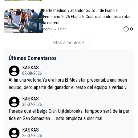
Parte médico y abandonos Tour de Francia
Femenino 2026 Etapa 6: Cuatro abandonos azotan
la carrera
0
ago 06, 19:27
Más articulos
Últimos Comentarios
KASKAS
02-08-2026
Al fin una victoria.Ya era hora.El Movistar presentaba una buen
equipo, pero aparte del ganador el resto del equipo a verlas ve
nir.Repito aqui falta algo , y no es precisamente los corredore
KASKAS
s.La única buena noticia es la mejoría de Enric Más en San Seb
30-07-2026
astian.Si en la Vuelta a Burgos sigue la mejoría, podríamos ten
Parece que el belga Cian Uijtdebroeks, tampoco será de la par
er alguna sorpresa en la Vuelta.Ojalá.
tida en San Sebastián …..esto empieza a oler mal.
KASKAS
26-07-2026