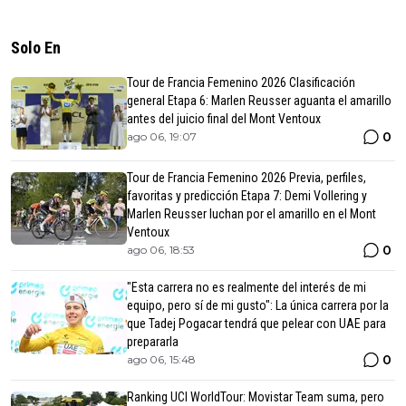
Solo En
Tour de Francia Femenino 2026 Clasificación
general Etapa 6: Marlen Reusser aguanta el amarillo
antes del juicio final del Mont Ventoux
0
ago 06, 19:07
Tour de Francia Femenino 2026 Previa, perfiles,
favoritas y predicción Etapa 7: Demi Vollering y
Marlen Reusser luchan por el amarillo en el Mont
Ventoux
0
ago 06, 18:53
"Esta carrera no es realmente del interés de mi
equipo, pero sí de mi gusto": La única carrera por la
que Tadej Pogacar tendrá que pelear con UAE para
prepararla
0
ago 06, 15:48
Ranking UCI WorldTour: Movistar Team suma, pero