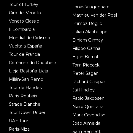
Tour of Turkey
Jonas Vingegaard
Giro del Veneto
Mathieu van der Poel
Veneto Classic
Primoz Roglic
Il Lombardia
Julian Alaphilippe
Mundial de Ciclismo
Biniam Girmay
Vuelta a España
Filippo Ganna
Tour de Francia
Egan Bernal
Critérium du Dauphiné
Tom Pidcock
Lieja-Bastoña-Lieja
Peter Sagan
Milán-San Remo
Richard Carapaz
Tour de Flandes
Jai Hindley
Paris-Roubaix
Fabio Jakobsen
Strade Bianche
Nairo Quintana
Tour Down Under
Mark Cavendish
UAE Tour
João Almeida
Paris-Niza
Sam Bennett