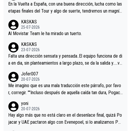
En la Vuelta a España, con una buena dirección, lucha como las
etapas finales del Tour y algo de suerte, tendremos un magnífi
co resultado.Acepto apuestas………Suerte
KASKAS
25-07-2026
Al Movistar Team le ha mirado un tuerto.
KASKAS
23-07-2026
Falta una dirección sensata y pensada..El equipo funciona de di
a en dia, sin planteamientos a largo plazo, se da la salida y…..ve
remos qué pasa.Hecho de menos esos directores , Langarica,
Jofer007
Minguez, Velez etc etc.Me da pena vivir estos momentos tan
20-07-2026
tristes sin victorias.
Me imagino que es una mala traducción este párrafo, por favo
r, corregir. ""Incluso después de aquella caída tan dura, Pogaca
r volvió a atacarle en un descenso durante el Giro y Vingegaard
yoni
permaneció pegado a su rueda. Parecía increíble la forma en l
20-07-2026
a que era capaz de controlar el miedo", recordó."
Hay algo más que no está claro en el desenlace final, quizá Po
jacar y UAE pactaron algo con Evenepoel, si lo analizamos Poj
acar no sprintó a tope y de hecho los últimos metros entra cas