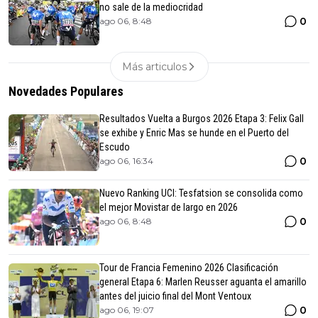
no sale de la mediocridad
0
ago 06, 8:48
Más articulos
Novedades Populares
Resultados Vuelta a Burgos 2026 Etapa 3: Felix Gall
se exhibe y Enric Mas se hunde en el Puerto del
Escudo
0
ago 06, 16:34
Nuevo Ranking UCI: Tesfatsion se consolida como
el mejor Movistar de largo en 2026
0
ago 06, 8:48
Tour de Francia Femenino 2026 Clasificación
general Etapa 6: Marlen Reusser aguanta el amarillo
antes del juicio final del Mont Ventoux
0
ago 06, 19:07