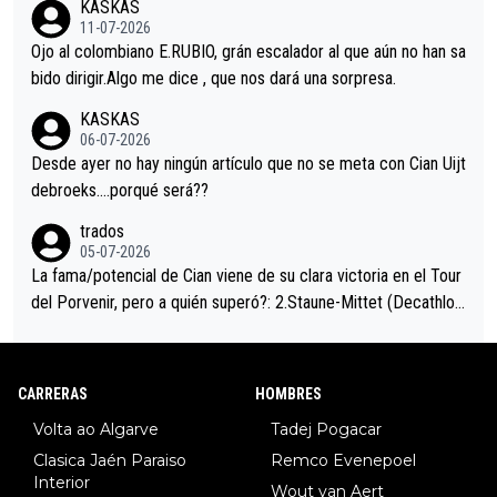
KASKAS
i sin pedalear, luego está el saludo con Evenepoel dándose la
11-07-2026
mano de una manera muy fraternal, más allá de los típicos toqu
Ojo al colombiano E.RUBIO, grán escalador al que aún no han sa
es en el hombro con que saludaba a Vingegard. Ahí hubo una in
bido dirigir.Algo me dice , que nos dará una sorpresa.
trahistoria que nunca sabremos. Quién mucho abarca poco apri
KASKAS
eta, a ver si por querer poner a Del Toro con calzador en posi
06-07-2026
ción de podio UAE y Pojacar se van complicar el tour.
Desde ayer no hay ningún artículo que no se meta con Cian Uijt
debroeks….porqué será??
trados
05-07-2026
La fama/potencial de Cian viene de su clara victoria en el Tour
del Porvenir, pero a quién superó?: 2.Staune-Mittet (Decathlon,
34º en el pasado Giro), 3.Hessmann (sí, Hessmann...), 4.Ryan (E
DF), 5.Piganzoli (Visma), 6.Fancellu (Ukyo), 7.Wilksch (Tudor),
8.Lenny Martinez (Bahrein), 9. Van Belle (Visma), 10. Vacek (Li
CARRERAS
HOMBRES
dl). A tiempo vista se obtiene mucha información...
Volta ao Algarve
Tadej Pogacar
Clasica Jaén Paraiso
Remco Evenepoel
Interior
Wout van Aert