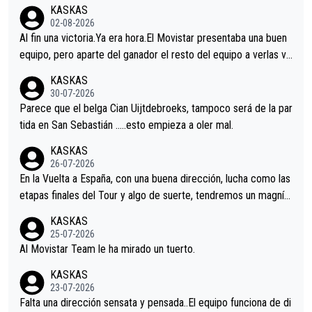
KASKAS
02-08-2026
Al fin una victoria.Ya era hora.El Movistar presentaba una buen
equipo, pero aparte del ganador el resto del equipo a verlas ve
nir.Repito aqui falta algo , y no es precisamente los corredore
KASKAS
s.La única buena noticia es la mejoría de Enric Más en San Seb
30-07-2026
astian.Si en la Vuelta a Burgos sigue la mejoría, podríamos ten
Parece que el belga Cian Uijtdebroeks, tampoco será de la par
er alguna sorpresa en la Vuelta.Ojalá.
tida en San Sebastián …..esto empieza a oler mal.
KASKAS
26-07-2026
En la Vuelta a España, con una buena dirección, lucha como las
etapas finales del Tour y algo de suerte, tendremos un magnífi
co resultado.Acepto apuestas………Suerte
KASKAS
25-07-2026
Al Movistar Team le ha mirado un tuerto.
KASKAS
23-07-2026
Falta una dirección sensata y pensada..El equipo funciona de di