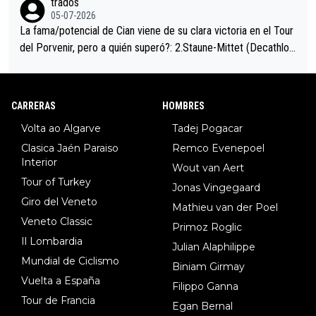
trados
05-07-2026
La fama/potencial de Cian viene de su clara victoria en el Tour
del Porvenir, pero a quién superó?: 2.Staune-Mittet (Decathlon,
34º en el pasado Giro), 3.Hessmann (sí, Hessmann...), 4.Ryan (E
DF), 5.Piganzoli (Visma), 6.Fancellu (Ukyo), 7.Wilksch (Tudor),
8.Lenny Martinez (Bahrein), 9. Van Belle (Visma), 10. Vacek (Li
CARRERAS
HOMBRES
dl). A tiempo vista se obtiene mucha información...
Volta ao Algarve
Tadej Pogacar
Clasica Jaén Paraiso
Remco Evenepoel
Interior
Wout van Aert
Tour of Turkey
Jonas Vingegaard
Giro del Veneto
Mathieu van der Poel
Veneto Classic
Primoz Roglic
Il Lombardia
Julian Alaphilippe
Mundial de Ciclismo
Biniam Girmay
Vuelta a España
Filippo Ganna
Tour de Francia
Egan Bernal