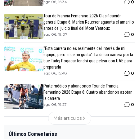
0
ago 06, 16:34
Tour de Francia Femenino 2026 Clasificación
general Etapa 6: Marlen Reusser aguanta el amarillo
antes del juicio final del Mont Ventoux
0
ago 06, 19:07
"Esta carrera no es realmente del interés de mi
equipo, pero sí de mi gusto": La única carrera por la
que Tadej Pogacar tendrá que pelear con UAE para
prepararla
0
ago 06, 15:48
Parte médico y abandonos Tour de Francia
Femenino 2026 Etapa 6: Cuatro abandonos azotan
la carrera
0
ago 06, 19:27
Más articulos
Últimos Comentarios