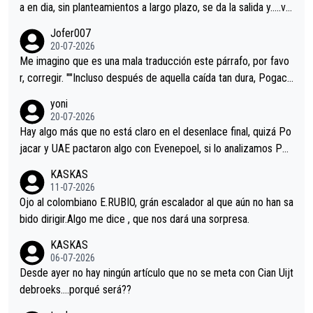
a en dia, sin planteamientos a largo plazo, se da la salida y…..ve
remos qué pasa.Hecho de menos esos directores , Langarica,
Jofer007
Minguez, Velez etc etc.Me da pena vivir estos momentos tan
20-07-2026
tristes sin victorias.
Me imagino que es una mala traducción este párrafo, por favo
r, corregir. ""Incluso después de aquella caída tan dura, Pogaca
r volvió a atacarle en un descenso durante el Giro y Vingegaard
yoni
permaneció pegado a su rueda. Parecía increíble la forma en l
20-07-2026
a que era capaz de controlar el miedo", recordó."
Hay algo más que no está claro en el desenlace final, quizá Po
jacar y UAE pactaron algo con Evenepoel, si lo analizamos Poj
acar no sprintó a tope y de hecho los últimos metros entra cas
KASKAS
i sin pedalear, luego está el saludo con Evenepoel dándose la
11-07-2026
mano de una manera muy fraternal, más allá de los típicos toqu
Ojo al colombiano E.RUBIO, grán escalador al que aún no han sa
es en el hombro con que saludaba a Vingegard. Ahí hubo una in
bido dirigir.Algo me dice , que nos dará una sorpresa.
trahistoria que nunca sabremos. Quién mucho abarca poco apri
KASKAS
eta, a ver si por querer poner a Del Toro con calzador en posi
06-07-2026
ción de podio UAE y Pojacar se van complicar el tour.
Desde ayer no hay ningún artículo que no se meta con Cian Uijt
debroeks….porqué será??