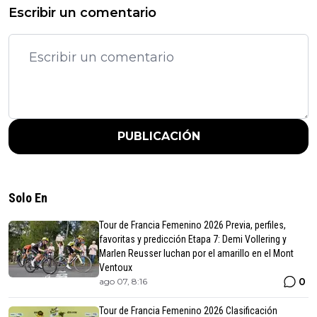
Escribir un comentario
PUBLICACIÓN
Solo En
Tour de Francia Femenino 2026 Previa, perfiles,
favoritas y predicción Etapa 7: Demi Vollering y
Marlen Reusser luchan por el amarillo en el Mont
Ventoux
0
ago 07, 8:16
Tour de Francia Femenino 2026 Clasificación