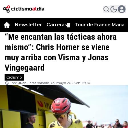
Newsletter
Carreras
Tour de France Manag
▼
“Me encantan las tácticas ahora
mismo”: Chris Horner se viene
muy arriba con Visma y Jonas
Vingegaard
Ciclismo
por
Juan Larra
sábado, 09 mayo 2026 en 16:00