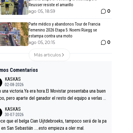
Reusser resiste el amarillo
0
ago 05, 18:59
Parte médico y abandonos Tour de Francia
Femenino 2026 Etapa 5: Noemi Rüegg se
estampa contra una moto
0
ago 05, 20:15
Más articulos
imos Comentarios
KASKAS
02-08-2026
in una victoria.Ya era hora.El Movistar presentaba una buen
po, pero aparte del ganador el resto del equipo a verlas v
.Repito aqui falta algo , y no es precisamente los corredor
KASKAS
a única buena noticia es la mejoría de Enric Más en San S
30-07-2026
tian.Si en la Vuelta a Burgos sigue la mejoría, podríamos t
ce que el belga Cian Uijtdebroeks, tampoco será de la pa
 alguna sorpresa en la Vuelta.Ojalá.
a en San Sebastián …..esto empieza a oler mal.