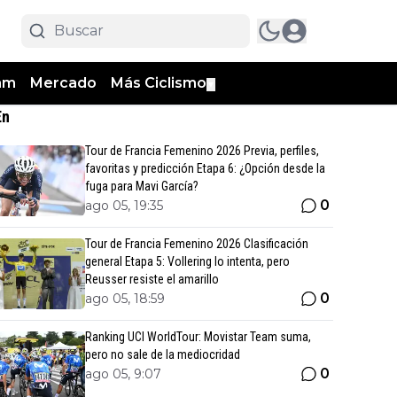
am
Mercado
Más Ciclismo
▼
En
Tour de Francia Femenino 2026 Previa, perfiles,
favoritas y predicción Etapa 6: ¿Opción desde la
fuga para Mavi García?
0
ago 05, 19:35
Tour de Francia Femenino 2026 Clasificación
general Etapa 5: Vollering lo intenta, pero
Reusser resiste el amarillo
0
ago 05, 18:59
Ranking UCI WorldTour: Movistar Team suma,
pero no sale de la mediocridad
0
ago 05, 9:07