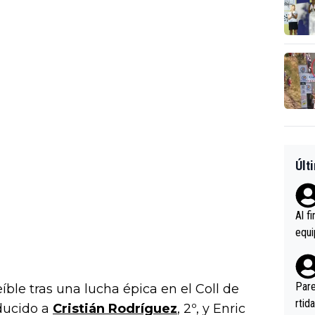
Últ
Al f
equi
enir
es.L
ebas
Pare
eíble tras una lucha épica en el Coll de
ener
rtid
educido a
Cristián Rodríguez
, 2º, y Enric