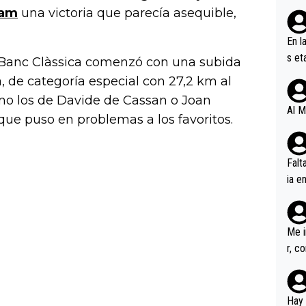
eam
una victoria que parecía asequible,
En l
s et
raBanc Clàssica comenzó con una subida
ífic
, de categoría especial con 27,2 km al
mo los de Davide de Cassan o Joan
Al M
ue puso en problemas a los favoritos.
Falt
ia e
erem
a, M
an tr
Me i
r, c
ar v
rd p
en l
Hay 