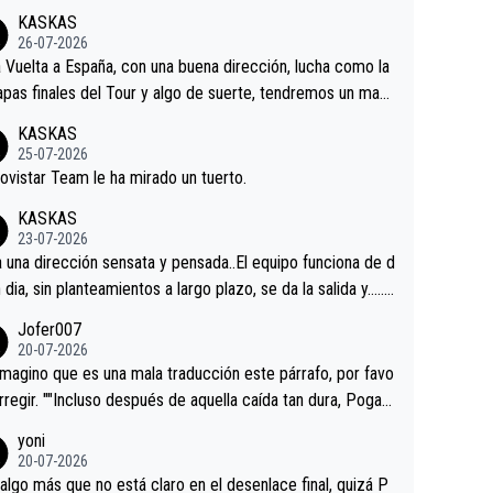
KASKAS
26-07-2026
a Vuelta a España, con una buena dirección, lucha como la
apas finales del Tour y algo de suerte, tendremos un magn
o resultado.Acepto apuestas………Suerte
KASKAS
25-07-2026
ovistar Team le ha mirado un tuerto.
KASKAS
23-07-2026
a una dirección sensata y pensada..El equipo funciona de d
n dia, sin planteamientos a largo plazo, se da la salida y…..v
os qué pasa.Hecho de menos esos directores , Langaric
Jofer007
inguez, Velez etc etc.Me da pena vivir estos momentos t
20-07-2026
istes sin victorias.
magino que es una mala traducción este párrafo, por favo
orregir. ""Incluso después de aquella caída tan dura, Pogac
olvió a atacarle en un descenso durante el Giro y Vingegaa
yoni
ermaneció pegado a su rueda. Parecía increíble la forma
20-07-2026
a que era capaz de controlar el miedo", recordó."
algo más que no está claro en el desenlace final, quizá P