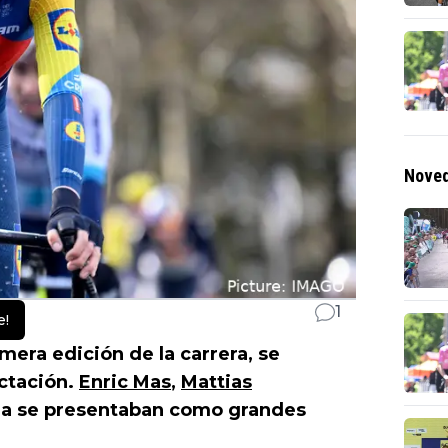
Noved
1
e!
mera edición de la carrera, se
ctación.
Enric Mas
,
Mattias
na se presentaban como grandes