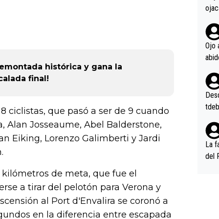
ojac
ojac
casi
la m
Ojo 
oque
emontada histórica y gana la
na i
alada final!
o ap
n po
Desde
tdeb
 ciclistas, que pasó a ser de 9 cuando
ía, Alan Josseaume, Abel Balderstone,
an Eiking, Lorenzo Galimberti y Jardi
La f
.
del 
n, 3
5 kilómetros de meta, que fue el
n (E
se a tirar del pelotón para Verona y
or),
censión al Port d'Envalira se coronó a
k (L
gundos en la diferencia entre escapada