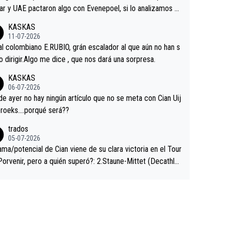
ar y UAE pactaron algo con Evenepoel, si lo analizamos P
ar no sprintó a tope y de hecho los últimos metros entra
KASKAS
 sin pedalear, luego está el saludo con Evenepoel dándose
11-07-2026
ano de una manera muy fraternal, más allá de los típicos t
al colombiano E.RUBIO, grán escalador al que aún no han s
s en el hombro con que saludaba a Vingegard. Ahí hubo u
abido dirigir.Algo me dice , que nos dará una sorpresa.
ntrahistoria que nunca sabremos. Quién mucho abarca poc
KASKAS
rieta, a ver si por querer poner a Del Toro con calzador e
06-07-2026
sición de podio UAE y Pojacar se van complicar el tour.
 ayer no hay ningún artículo que no se meta con Cian Uij
roeks….porqué será??
trados
05-07-2026
ama/potencial de Cian viene de su clara victoria en el Tour
Porvenir, pero a quién superó?: 2.Staune-Mittet (Decathlo
4º en el pasado Giro), 3.Hessmann (sí, Hessmann...), 4.Rya
DF), 5.Piganzoli (Visma), 6.Fancellu (Ukyo), 7.Wilksch (Tud
 8.Lenny Martinez (Bahrein), 9. Van Belle (Visma), 10. Vace
idl). A tiempo vista se obtiene mucha información...