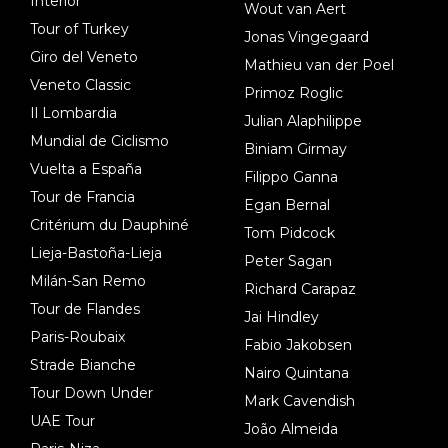
Interior
Wout van Aert
Tour of Turkey
Jonas Vingegaard
Giro del Veneto
Mathieu van der Poel
Veneto Classic
Primoz Roglic
Il Lombardia
Julian Alaphilippe
Mundial de Ciclismo
Biniam Girmay
Vuelta a España
Filippo Ganna
Tour de Francia
Egan Bernal
Critérium du Dauphiné
Tom Pidcock
Lieja-Bastoña-Lieja
Peter Sagan
Milán-San Remo
Richard Carapaz
Tour de Flandes
Jai Hindley
Paris-Roubaix
Fabio Jakobsen
Strade Bianche
Nairo Quintana
Tour Down Under
Mark Cavendish
UAE Tour
João Almeida