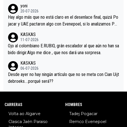
r volvió a atacarle en un descenso durante el Giro y Vingegaard
yoni
permaneció pegado a su rueda. Parecía increíble la forma en l
20-07-2026
a que era capaz de controlar el miedo", recordó."
Hay algo más que no está claro en el desenlace final, quizá Po
jacar y UAE pactaron algo con Evenepoel, si lo analizamos Poj
acar no sprintó a tope y de hecho los últimos metros entra cas
KASKAS
i sin pedalear, luego está el saludo con Evenepoel dándose la
11-07-2026
mano de una manera muy fraternal, más allá de los típicos toqu
Ojo al colombiano E.RUBIO, grán escalador al que aún no han sa
es en el hombro con que saludaba a Vingegard. Ahí hubo una in
bido dirigir.Algo me dice , que nos dará una sorpresa.
trahistoria que nunca sabremos. Quién mucho abarca poco apri
KASKAS
eta, a ver si por querer poner a Del Toro con calzador en posi
06-07-2026
ción de podio UAE y Pojacar se van complicar el tour.
Desde ayer no hay ningún artículo que no se meta con Cian Uijt
debroeks….porqué será??
CARRERAS
HOMBRES
Volta ao Algarve
Tadej Pogacar
Clasica Jaén Paraiso
Remco Evenepoel