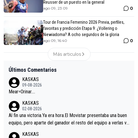
Reusser de un puesto en la general
0
ago 09, 23:09
Tour de Francia Femenino 2026 Previa, perfiles,
favoritas y predicción Etapa 9: ¿Vollering o
Niewiadoma? A ocho segundos de la gloria
0
ago 09, 16:40
Más articulos
Últimos Comentarios
KASKAS
09-08-2026
Mear=Orinar….
KASKAS
02-08-2026
Al fin una victoria.Ya era hora.El Movistar presentaba una buen
equipo, pero aparte del ganador el resto del equipo a verlas ve
nir.Repito aqui falta algo , y no es precisamente los corredore
KASKAS
s.La única buena noticia es la mejoría de Enric Más en San Seb