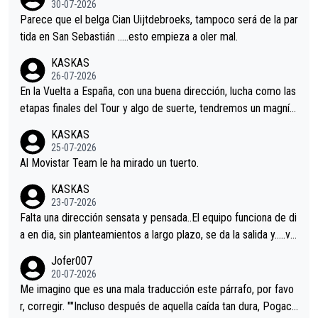
30-07-2026
astian.Si en la Vuelta a Burgos sigue la mejoría, podríamos ten
Parece que el belga Cian Uijtdebroeks, tampoco será de la par
er alguna sorpresa en la Vuelta.Ojalá.
tida en San Sebastián …..esto empieza a oler mal.
KASKAS
26-07-2026
En la Vuelta a España, con una buena dirección, lucha como las
etapas finales del Tour y algo de suerte, tendremos un magnífi
co resultado.Acepto apuestas………Suerte
KASKAS
25-07-2026
Al Movistar Team le ha mirado un tuerto.
KASKAS
23-07-2026
Falta una dirección sensata y pensada..El equipo funciona de di
a en dia, sin planteamientos a largo plazo, se da la salida y…..ve
remos qué pasa.Hecho de menos esos directores , Langarica,
Jofer007
Minguez, Velez etc etc.Me da pena vivir estos momentos tan
20-07-2026
tristes sin victorias.
Me imagino que es una mala traducción este párrafo, por favo
r, corregir. ""Incluso después de aquella caída tan dura, Pogaca