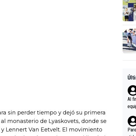
Últ
Al f
equi
ra sin perder tiempo y dejó su primera
enir
da al monasterio de Lyaskovets, donde se
es.L
ebas
y Lennert Van Eetvelt. El movimiento
Pare
ener