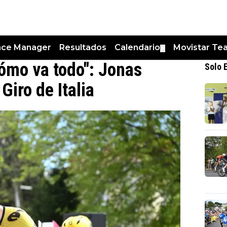
nce Manager
Resultados
Calendario
Movistar Te
▼
ómo va todo": Jonas
Solo 
Giro de Italia