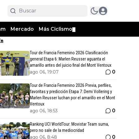
am
Mercado
Más Ciclismo
▼
En
Tour de Francia Femenino 2026 Clasificación
general Etapa 6: Marlen Reusser aguanta el
amarillo antes del juicio final del Mont Ventoux
0
ago 06, 19:07
Tour de Francia Femenino 2026 Previa, perfiles,
favoritas y predicción Etapa 7: Demi Vollering y
Marlen Reusser luchan por el amarillo en el Mont
Ventoux
0
ago 06, 18:53
Ranking UCI WorldTour: Movistar Team suma,
pero no sale de la mediocridad
0
ago 06, 8:48