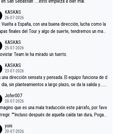
a en San Sebastián …..esto empieza a oler mal.
KASKAS
26-07-2026
a Vuelta a España, con una buena dirección, lucha como la
apas finales del Tour y algo de suerte, tendremos un magn
o resultado.Acepto apuestas………Suerte
KASKAS
25-07-2026
ovistar Team le ha mirado un tuerto.
KASKAS
23-07-2026
a una dirección sensata y pensada..El equipo funciona de d
n dia, sin planteamientos a largo plazo, se da la salida y…..v
os qué pasa.Hecho de menos esos directores , Langaric
Jofer007
inguez, Velez etc etc.Me da pena vivir estos momentos t
20-07-2026
istes sin victorias.
magino que es una mala traducción este párrafo, por favo
orregir. ""Incluso después de aquella caída tan dura, Pogac
olvió a atacarle en un descenso durante el Giro y Vingegaa
yoni
ermaneció pegado a su rueda. Parecía increíble la forma
20-07-2026