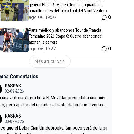
general Etapa 6: Marlen Reusser aguanta el
amarillo antes del juicio final del Mont Ventoux
0
ago 06, 19:07
Parte médico y abandonos Tour de Francia
Femenino 2026 Etapa 6: Cuatro abandonos
azotan la carrera
0
ago 06, 19:27
Más articulos
imos Comentarios
KASKAS
02-08-2026
in una victoria.Ya era hora.El Movistar presentaba una buen
po, pero aparte del ganador el resto del equipo a verlas v
.Repito aqui falta algo , y no es precisamente los corredor
KASKAS
a única buena noticia es la mejoría de Enric Más en San S
30-07-2026
tian.Si en la Vuelta a Burgos sigue la mejoría, podríamos t
ce que el belga Cian Uijtdebroeks, tampoco será de la pa
 alguna sorpresa en la Vuelta.Ojalá.