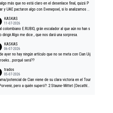
a que era capaz de controlar el miedo", recordó."
algo más que no está claro en el desenlace final, quizá P
ar y UAE pactaron algo con Evenepoel, si lo analizamos P
ar no sprintó a tope y de hecho los últimos metros entra
KASKAS
 sin pedalear, luego está el saludo con Evenepoel dándose
11-07-2026
ano de una manera muy fraternal, más allá de los típicos t
al colombiano E.RUBIO, grán escalador al que aún no han s
s en el hombro con que saludaba a Vingegard. Ahí hubo u
abido dirigir.Algo me dice , que nos dará una sorpresa.
ntrahistoria que nunca sabremos. Quién mucho abarca poc
KASKAS
rieta, a ver si por querer poner a Del Toro con calzador e
06-07-2026
sición de podio UAE y Pojacar se van complicar el tour.
 ayer no hay ningún artículo que no se meta con Cian Uij
roeks….porqué será??
trados
05-07-2026
ama/potencial de Cian viene de su clara victoria en el Tour
Porvenir, pero a quién superó?: 2.Staune-Mittet (Decathlo
4º en el pasado Giro), 3.Hessmann (sí, Hessmann...), 4.Rya
DF), 5.Piganzoli (Visma), 6.Fancellu (Ukyo), 7.Wilksch (Tud
 8.Lenny Martinez (Bahrein), 9. Van Belle (Visma), 10. Vace
idl). A tiempo vista se obtiene mucha información...