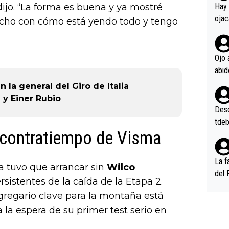
en l
ijo. “La forma es buena y ya mostré
Hay 
ojac
fecho con cómo está yendo todo y tengo
ojac
casi
la m
Ojo 
oque
na i
la general del Giro de Italia
o ap
 y Einer Rubio
n po
Desde
tdeb
 contratiempo de Visma
La f
a tuvo que arrancar sin
Wilco
del 
rsistentes de la caída de la Etapa 2.
n, 3
gregario clave para la montaña está
n (E
a la espera de su primer test serio en
or),
k (L