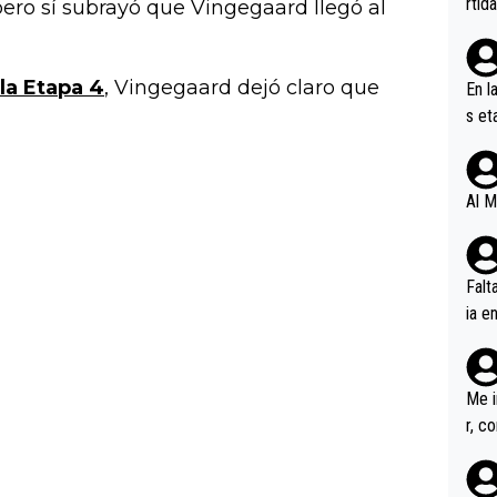
rtid
 pero sí subrayó que Vingegaard llegó al
la Etapa 4
, Vingegaard dejó claro que
En l
s et
ífic
Al M
Falt
ia e
erem
a, M
an tr
Me i
r, c
ar v
rd p