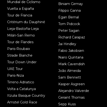
Mundial de Ciclismo
Biniam Girmay
Vuelta a España
Filippo Ganna
Tour de Francia
Egan Bernal
Critérium du Dauphiné
Tom Pidcock
Lieja-Bastoña-Lieja
Peter Sagan
Milán-San Remo
Richard Carapaz
Tour de Flandes
Jai Hindley
Paris-Roubaix
Fabio Jakobsen
Strade Bianche
Nairo Quintana
Tour Down Under
Mark Cavendish
UAE Tour
João Almeida
Paris-Niza
Sam Bennett
Tirreno Adriatico
Kasper Asgreen
Volta a Catalunya
Alejandro Valverde
Itzulia Basque Country
Geraint Thomas
Amstel Gold Race
Sepp Kuss