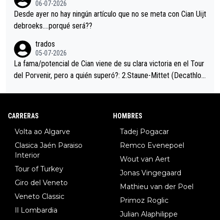
06-07-2026
ción de podio UAE y Pojacar se van complicar el tour.
Desde ayer no hay ningún artículo que no se meta con Cian Uijt
debroeks….porqué será??
trados
05-07-2026
La fama/potencial de Cian viene de su clara victoria en el Tour
del Porvenir, pero a quién superó?: 2.Staune-Mittet (Decathlon,
34º en el pasado Giro), 3.Hessmann (sí, Hessmann...), 4.Ryan (E
DF), 5.Piganzoli (Visma), 6.Fancellu (Ukyo), 7.Wilksch (Tudor),
8.Lenny Martinez (Bahrein), 9. Van Belle (Visma), 10. Vacek (Li
CARRERAS
HOMBRES
dl). A tiempo vista se obtiene mucha información...
Volta ao Algarve
Tadej Pogacar
Clasica Jaén Paraiso
Remco Evenepoel
Interior
Wout van Aert
Tour of Turkey
Jonas Vingegaard
Giro del Veneto
Mathieu van der Poel
Veneto Classic
Primoz Roglic
Il Lombardia
Julian Alaphilippe