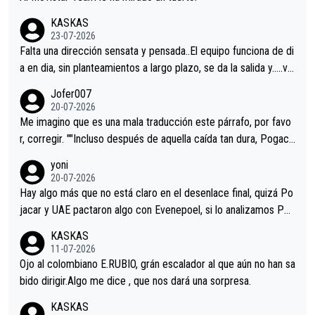
KASKAS
23-07-2026
Falta una dirección sensata y pensada..El equipo funciona de di
a en dia, sin planteamientos a largo plazo, se da la salida y…..ve
remos qué pasa.Hecho de menos esos directores , Langarica,
Jofer007
Minguez, Velez etc etc.Me da pena vivir estos momentos tan
20-07-2026
tristes sin victorias.
Me imagino que es una mala traducción este párrafo, por favo
r, corregir. ""Incluso después de aquella caída tan dura, Pogaca
r volvió a atacarle en un descenso durante el Giro y Vingegaard
yoni
permaneció pegado a su rueda. Parecía increíble la forma en l
20-07-2026
a que era capaz de controlar el miedo", recordó."
Hay algo más que no está claro en el desenlace final, quizá Po
jacar y UAE pactaron algo con Evenepoel, si lo analizamos Poj
acar no sprintó a tope y de hecho los últimos metros entra cas
KASKAS
i sin pedalear, luego está el saludo con Evenepoel dándose la
11-07-2026
mano de una manera muy fraternal, más allá de los típicos toqu
Ojo al colombiano E.RUBIO, grán escalador al que aún no han sa
es en el hombro con que saludaba a Vingegard. Ahí hubo una in
bido dirigir.Algo me dice , que nos dará una sorpresa.
trahistoria que nunca sabremos. Quién mucho abarca poco apri
KASKAS
eta, a ver si por querer poner a Del Toro con calzador en posi