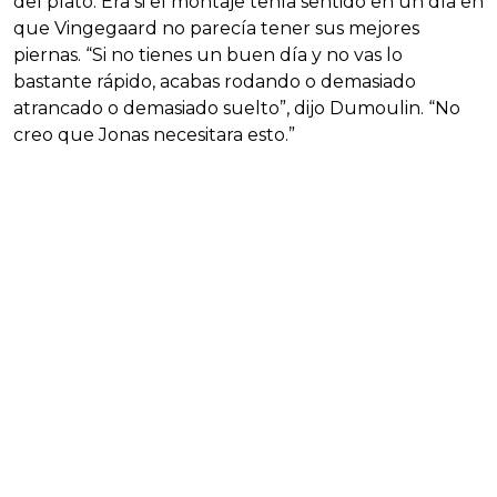
del plato. Era si el montaje tenía sentido en un día en
que Vingegaard no parecía tener sus mejores
piernas. “Si no tienes un buen día y no vas lo
bastante rápido, acabas rodando o demasiado
atrancado o demasiado suelto”, dijo Dumoulin. “No
creo que Jonas necesitara esto.”