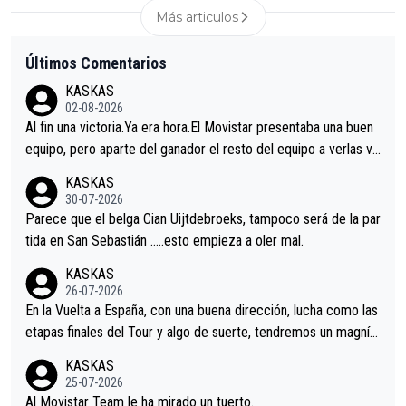
Más articulos
Últimos Comentarios
KASKAS
02-08-2026
Al fin una victoria.Ya era hora.El Movistar presentaba una buen
equipo, pero aparte del ganador el resto del equipo a verlas ve
nir.Repito aqui falta algo , y no es precisamente los corredore
KASKAS
s.La única buena noticia es la mejoría de Enric Más en San Seb
30-07-2026
astian.Si en la Vuelta a Burgos sigue la mejoría, podríamos ten
Parece que el belga Cian Uijtdebroeks, tampoco será de la par
er alguna sorpresa en la Vuelta.Ojalá.
tida en San Sebastián …..esto empieza a oler mal.
KASKAS
26-07-2026
En la Vuelta a España, con una buena dirección, lucha como las
etapas finales del Tour y algo de suerte, tendremos un magnífi
co resultado.Acepto apuestas………Suerte
KASKAS
25-07-2026
Al Movistar Team le ha mirado un tuerto.