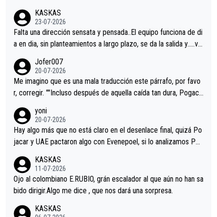
KASKAS
23-07-2026
Falta una dirección sensata y pensada..El equipo funciona de di
a en dia, sin planteamientos a largo plazo, se da la salida y…..ve
remos qué pasa.Hecho de menos esos directores , Langarica,
Jofer007
Minguez, Velez etc etc.Me da pena vivir estos momentos tan
20-07-2026
tristes sin victorias.
Me imagino que es una mala traducción este párrafo, por favo
r, corregir. ""Incluso después de aquella caída tan dura, Pogaca
r volvió a atacarle en un descenso durante el Giro y Vingegaard
yoni
permaneció pegado a su rueda. Parecía increíble la forma en l
20-07-2026
a que era capaz de controlar el miedo", recordó."
Hay algo más que no está claro en el desenlace final, quizá Po
jacar y UAE pactaron algo con Evenepoel, si lo analizamos Poj
acar no sprintó a tope y de hecho los últimos metros entra cas
KASKAS
i sin pedalear, luego está el saludo con Evenepoel dándose la
11-07-2026
mano de una manera muy fraternal, más allá de los típicos toqu
Ojo al colombiano E.RUBIO, grán escalador al que aún no han sa
es en el hombro con que saludaba a Vingegard. Ahí hubo una in
bido dirigir.Algo me dice , que nos dará una sorpresa.
trahistoria que nunca sabremos. Quién mucho abarca poco apri
KASKAS
eta, a ver si por querer poner a Del Toro con calzador en posi