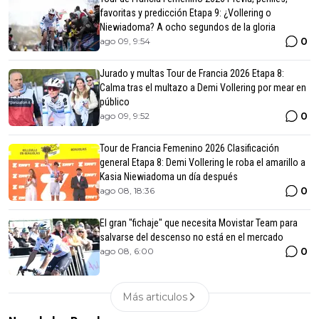
favoritas y predicción Etapa 9: ¿Vollering o
Niewiadoma? A ocho segundos de la gloria
0
ago 09, 9:54
Jurado y multas Tour de Francia 2026 Etapa 8:
Calma tras el multazo a Demi Vollering por mear en
público
0
ago 09, 9:52
Tour de Francia Femenino 2026 Clasificación
general Etapa 8: Demi Vollering le roba el amarillo a
Kasia Niewiadoma un día después
0
ago 08, 18:36
El gran "fichaje" que necesita Movistar Team para
salvarse del descenso no está en el mercado
0
ago 08, 6:00
Más articulos