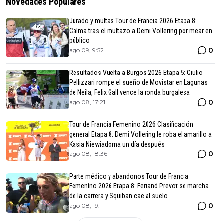
Novedades Populares
Jurado y multas Tour de Francia 2026 Etapa 8:
Calma tras el multazo a Demi Vollering por mear en
público
0
ago 09, 9:52
Resultados Vuelta a Burgos 2026 Etapa 5: Giulio
Pellizzari rompe el sueño de Movistar en Lagunas
de Neila, Felix Gall vence la ronda burgalesa
0
ago 08, 17:21
Tour de Francia Femenino 2026 Clasificación
general Etapa 8: Demi Vollering le roba el amarillo a
Kasia Niewiadoma un día después
0
ago 08, 18:36
Parte médico y abandonos Tour de Francia
Femenino 2026 Etapa 8: Ferrand Prevot se marcha
de la carrera y Squiban cae al suelo
0
ago 08, 19:11