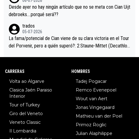
06-07-2026
ción de podio UAE y Pojacar se van complicar el tour.
Desde ayer no hay ningún artículo que no se meta con Cian Uijt
debroeks….porqué será??
trados
05-07-2026
La fama/potencial de Cian viene de su clara victoria en el Tour
del Porvenir, pero a quién superó?: 2.Staune-Mittet (Decathlon,
34º en el pasado Giro), 3.Hessmann (sí, Hessmann...), 4.Ryan (E
DF), 5.Piganzoli (Visma), 6.Fancellu (Ukyo), 7.Wilksch (Tudor),
8.Lenny Martinez (Bahrein), 9. Van Belle (Visma), 10. Vacek (Li
CARRERAS
HOMBRES
dl). A tiempo vista se obtiene mucha información...
Volta ao Algarve
Tadej Pogacar
Clasica Jaén Paraiso
Remco Evenepoel
Interior
Wout van Aert
Tour of Turkey
Jonas Vingegaard
Giro del Veneto
Mathieu van der Poel
Veneto Classic
Primoz Roglic
Il Lombardia
Julian Alaphilippe