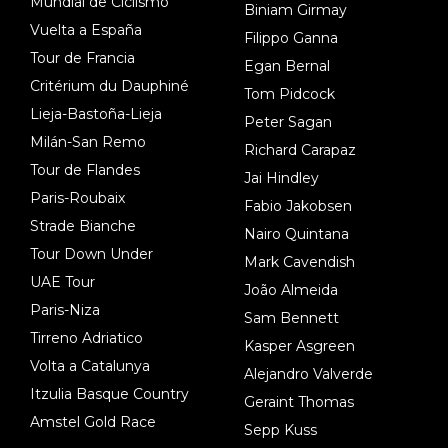
Mundial de Ciclismo
Biniam Girmay
Vuelta a España
Filippo Ganna
Tour de Francia
Egan Bernal
Critérium du Dauphiné
Tom Pidcock
Lieja-Bastoña-Lieja
Peter Sagan
Milán-San Remo
Richard Carapaz
Tour de Flandes
Jai Hindley
Paris-Roubaix
Fabio Jakobsen
Strade Bianche
Nairo Quintana
Tour Down Under
Mark Cavendish
UAE Tour
João Almeida
Paris-Niza
Sam Bennett
Tirreno Adriatico
Kasper Asgreen
Volta a Catalunya
Alejandro Valverde
Itzulia Basque Country
Geraint Thomas
Amstel Gold Race
Sepp Kuss