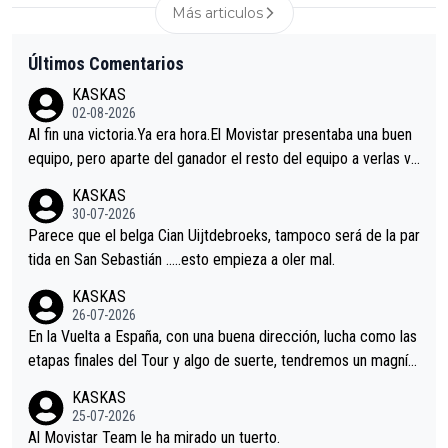
Más articulos
Últimos Comentarios
KASKAS
02-08-2026
Al fin una victoria.Ya era hora.El Movistar presentaba una buen
equipo, pero aparte del ganador el resto del equipo a verlas ve
nir.Repito aqui falta algo , y no es precisamente los corredore
KASKAS
s.La única buena noticia es la mejoría de Enric Más en San Seb
30-07-2026
astian.Si en la Vuelta a Burgos sigue la mejoría, podríamos ten
Parece que el belga Cian Uijtdebroeks, tampoco será de la par
er alguna sorpresa en la Vuelta.Ojalá.
tida en San Sebastián …..esto empieza a oler mal.
KASKAS
26-07-2026
En la Vuelta a España, con una buena dirección, lucha como las
etapas finales del Tour y algo de suerte, tendremos un magnífi
co resultado.Acepto apuestas………Suerte
KASKAS
25-07-2026
Al Movistar Team le ha mirado un tuerto.