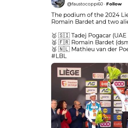
@
faustocoppi60
·
Follow
The podium of the 2024 Li
Romain Bardet and two alien
🥇 🇸🇮 Tadej Pogacar (UAE
🥈 🇫🇷 Romain Bardet (dsm
#LBL