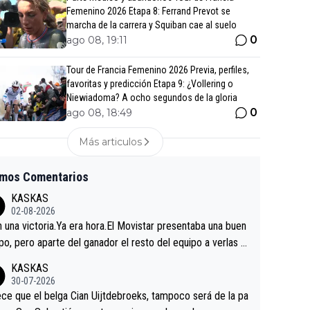
Femenino 2026 Etapa 8: Ferrand Prevot se
marcha de la carrera y Squiban cae al suelo
0
ago 08, 19:11
Tour de Francia Femenino 2026 Previa, perfiles,
favoritas y predicción Etapa 9: ¿Vollering o
Niewiadoma? A ocho segundos de la gloria
0
ago 08, 18:49
Más articulos
imos Comentarios
KASKAS
02-08-2026
in una victoria.Ya era hora.El Movistar presentaba una buen
po, pero aparte del ganador el resto del equipo a verlas v
.Repito aqui falta algo , y no es precisamente los corredor
KASKAS
a única buena noticia es la mejoría de Enric Más en San S
30-07-2026
tian.Si en la Vuelta a Burgos sigue la mejoría, podríamos t
ce que el belga Cian Uijtdebroeks, tampoco será de la pa
 alguna sorpresa en la Vuelta.Ojalá.