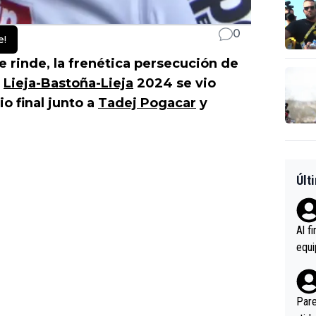
0
e!
rinde, la frenética persecución de
a
Lieja-Bastoña-Lieja
2024 se vio
o final junto a
Tadej Pogacar
y
Últ
Al f
equi
enir
es.L
ebas
Pare
ener