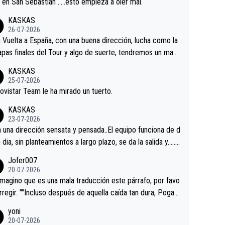
a en San Sebastián …..esto empieza a oler mal.
KASKAS
26-07-2026
a Vuelta a España, con una buena dirección, lucha como la
apas finales del Tour y algo de suerte, tendremos un magn
o resultado.Acepto apuestas………Suerte
KASKAS
25-07-2026
ovistar Team le ha mirado un tuerto.
KASKAS
23-07-2026
a una dirección sensata y pensada..El equipo funciona de d
n dia, sin planteamientos a largo plazo, se da la salida y…..v
os qué pasa.Hecho de menos esos directores , Langaric
Jofer007
inguez, Velez etc etc.Me da pena vivir estos momentos t
20-07-2026
istes sin victorias.
magino que es una mala traducción este párrafo, por favo
orregir. ""Incluso después de aquella caída tan dura, Pogac
olvió a atacarle en un descenso durante el Giro y Vingegaa
yoni
ermaneció pegado a su rueda. Parecía increíble la forma
20-07-2026