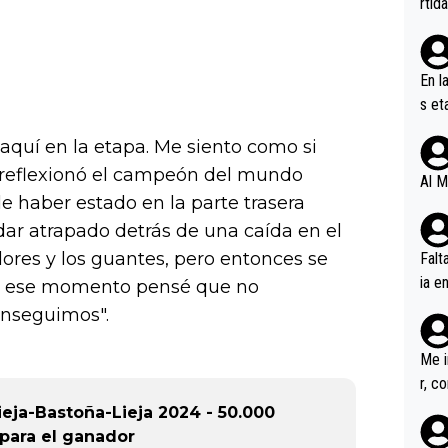
rtid
En l
s et
ífic
quí en la etapa. Me siento como si
, reflexionó el campeón del mundo
Al M
e haber estado en la parte trasera
r atrapado detrás de una caída en el
ores y los guantes, pero entonces se
Falt
ia e
 En ese momento pensé que no
erem
conseguimos".
a, M
an tr
Me i
r, c
ar v
eja-Bastoña-Lieja 2024 - 50.000
rd p
 para el ganador