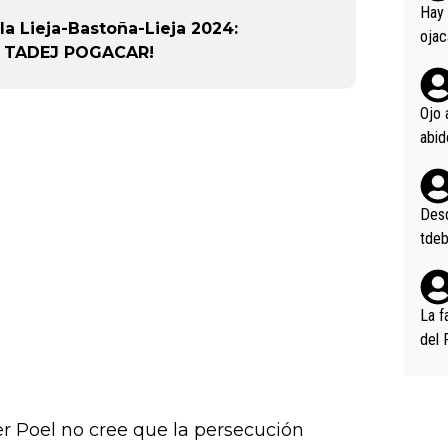
en l
Hay 
la Lieja-Bastoña-Lieja 2024:
ojac
E TADEJ POGACAR!
ojac
casi
la m
Ojo 
oque
na i
o ap
n po
Desde
tdeb
La f
del 
n, 3
n (E
or),
r Poel no cree que la persecución
k (L