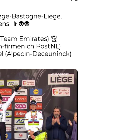
ege-Bastogne-Liege. 
s. 👨👽👽

 Team Emirates) 🏆

-firmenich PostNL)
