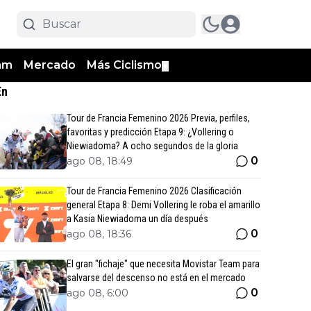
am
Mercado
Más Ciclismo
▼
En
Tour de Francia Femenino 2026 Previa, perfiles,
favoritas y predicción Etapa 9: ¿Vollering o
Niewiadoma? A ocho segundos de la gloria
0
ago 08, 18:49
Tour de Francia Femenino 2026 Clasificación
general Etapa 8: Demi Vollering le roba el amarillo
a Kasia Niewiadoma un día después
0
ago 08, 18:36
El gran "fichaje" que necesita Movistar Team para
salvarse del descenso no está en el mercado
0
ago 08, 6:00