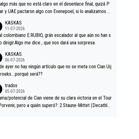
a que era capaz de controlar el miedo", recordó."
algo más que no está claro en el desenlace final, quizá P
ar y UAE pactaron algo con Evenepoel, si lo analizamos P
ar no sprintó a tope y de hecho los últimos metros entra
KASKAS
 sin pedalear, luego está el saludo con Evenepoel dándose
11-07-2026
ano de una manera muy fraternal, más allá de los típicos t
al colombiano E.RUBIO, grán escalador al que aún no han s
s en el hombro con que saludaba a Vingegard. Ahí hubo u
abido dirigir.Algo me dice , que nos dará una sorpresa.
ntrahistoria que nunca sabremos. Quién mucho abarca poc
KASKAS
rieta, a ver si por querer poner a Del Toro con calzador e
06-07-2026
sición de podio UAE y Pojacar se van complicar el tour.
 ayer no hay ningún artículo que no se meta con Cian Uij
roeks….porqué será??
trados
05-07-2026
ama/potencial de Cian viene de su clara victoria en el Tour
Porvenir, pero a quién superó?: 2.Staune-Mittet (Decathlo
4º en el pasado Giro), 3.Hessmann (sí, Hessmann...), 4.Rya
DF), 5.Piganzoli (Visma), 6.Fancellu (Ukyo), 7.Wilksch (Tud
 8.Lenny Martinez (Bahrein), 9. Van Belle (Visma), 10. Vace
idl). A tiempo vista se obtiene mucha información...