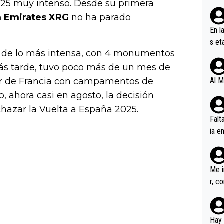
2025 muy intenso. Desde su primera
 Emirates XRG
no ha parado
En l
s et
e de lo más intensa, con 4 monumentos
ífic
Más tarde, tuvo poco más de un mes de
ur de Francia con campamentos de
Al M
o, ahora casi en agosto, la decisión
chazar la Vuelta a España 2025.
Falt
ia e
erem
a, M
an tr
Me i
r, c
ar v
rd p
en l
Hay 