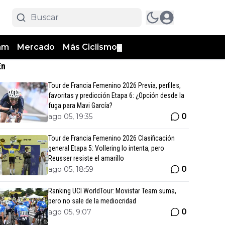
am
Mercado
Más Ciclismo
▼
En
Tour de Francia Femenino 2026 Previa, perfiles,
favoritas y predicción Etapa 6: ¿Opción desde la
fuga para Mavi García?
0
ago 05, 19:35
Tour de Francia Femenino 2026 Clasificación
general Etapa 5: Vollering lo intenta, pero
Reusser resiste el amarillo
0
ago 05, 18:59
Ranking UCI WorldTour: Movistar Team suma,
pero no sale de la mediocridad
0
ago 05, 9:07