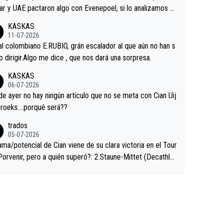
ar y UAE pactaron algo con Evenepoel, si lo analizamos P
ar no sprintó a tope y de hecho los últimos metros entra
KASKAS
 sin pedalear, luego está el saludo con Evenepoel dándose
11-07-2026
ano de una manera muy fraternal, más allá de los típicos t
al colombiano E.RUBIO, grán escalador al que aún no han s
s en el hombro con que saludaba a Vingegard. Ahí hubo u
abido dirigir.Algo me dice , que nos dará una sorpresa.
ntrahistoria que nunca sabremos. Quién mucho abarca poc
KASKAS
rieta, a ver si por querer poner a Del Toro con calzador e
06-07-2026
sición de podio UAE y Pojacar se van complicar el tour.
 ayer no hay ningún artículo que no se meta con Cian Uij
roeks….porqué será??
trados
05-07-2026
ama/potencial de Cian viene de su clara victoria en el Tour
Porvenir, pero a quién superó?: 2.Staune-Mittet (Decathlo
4º en el pasado Giro), 3.Hessmann (sí, Hessmann...), 4.Rya
DF), 5.Piganzoli (Visma), 6.Fancellu (Ukyo), 7.Wilksch (Tud
 8.Lenny Martinez (Bahrein), 9. Van Belle (Visma), 10. Vace
idl). A tiempo vista se obtiene mucha información...