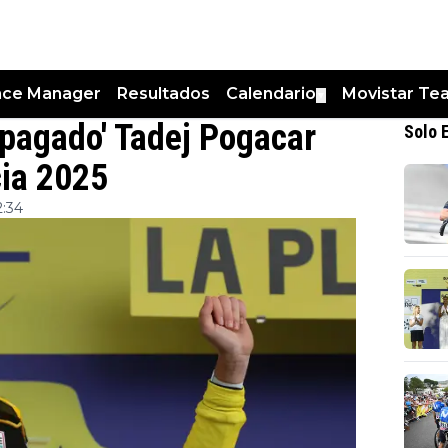
nce Manager
Resultados
Calendario
Movistar Te
▼
apagado' Tadej Pogacar
Solo 
cia 2025
2:34