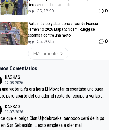
Reusser resiste el amarillo
0
ago 05, 18:59
Parte médico y abandonos Tour de Francia
Femenino 2026 Etapa 5: Noemi Rüegg se
estampa contra una moto
0
ago 05, 20:15
Más articulos
imos Comentarios
KASKAS
02-08-2026
in una victoria.Ya era hora.El Movistar presentaba una buen
po, pero aparte del ganador el resto del equipo a verlas v
.Repito aqui falta algo , y no es precisamente los corredor
KASKAS
a única buena noticia es la mejoría de Enric Más en San S
30-07-2026
tian.Si en la Vuelta a Burgos sigue la mejoría, podríamos t
ce que el belga Cian Uijtdebroeks, tampoco será de la pa
 alguna sorpresa en la Vuelta.Ojalá.
a en San Sebastián …..esto empieza a oler mal.