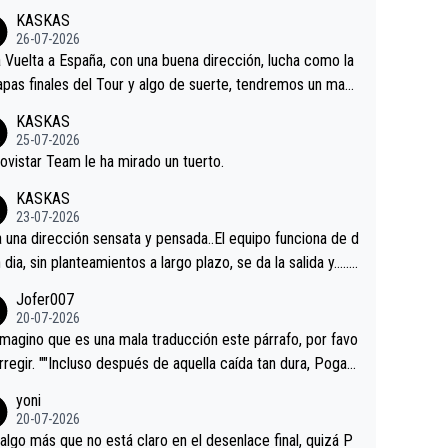
KASKAS
26-07-2026
a Vuelta a España, con una buena dirección, lucha como la
apas finales del Tour y algo de suerte, tendremos un magn
o resultado.Acepto apuestas………Suerte
KASKAS
25-07-2026
ovistar Team le ha mirado un tuerto.
KASKAS
23-07-2026
a una dirección sensata y pensada..El equipo funciona de d
n dia, sin planteamientos a largo plazo, se da la salida y…..v
os qué pasa.Hecho de menos esos directores , Langaric
Jofer007
inguez, Velez etc etc.Me da pena vivir estos momentos t
20-07-2026
istes sin victorias.
magino que es una mala traducción este párrafo, por favo
orregir. ""Incluso después de aquella caída tan dura, Pogac
olvió a atacarle en un descenso durante el Giro y Vingegaa
yoni
ermaneció pegado a su rueda. Parecía increíble la forma
20-07-2026
a que era capaz de controlar el miedo", recordó."
algo más que no está claro en el desenlace final, quizá P