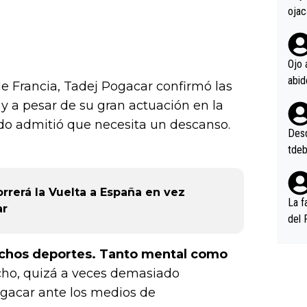
ojac
ojac
casi
la m
Ojo 
oque
de Francia, Tadej Pogacar confirmó las
na i
 y a pesar de su gran actuación en la
o ap
do admitió que necesita un descanso.
n po
Desde
tdeb
rerá la Vuelta a España en vez
La f
ar
del 
n, 3
n (E
uchos deportes. Tanto mental como
or),
cho, quizá a veces demasiado
k (L
acar ante los medios de