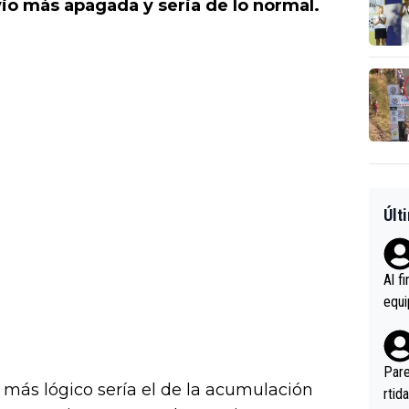
 vio más apagada y seria de lo normal.
Últ
Al f
equi
enir
es.L
ebas
Pare
más lógico sería el de la acumulación
ener
rtid