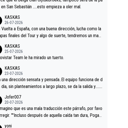
 alguna sorpresa en la Vuelta.Ojalá.
a en San Sebastián …..esto empieza a oler mal.
KASKAS
26-07-2026
a Vuelta a España, con una buena dirección, lucha como la
apas finales del Tour y algo de suerte, tendremos un magn
o resultado.Acepto apuestas………Suerte
KASKAS
25-07-2026
ovistar Team le ha mirado un tuerto.
KASKAS
23-07-2026
a una dirección sensata y pensada..El equipo funciona de d
n dia, sin planteamientos a largo plazo, se da la salida y…..v
os qué pasa.Hecho de menos esos directores , Langaric
Jofer007
inguez, Velez etc etc.Me da pena vivir estos momentos t
20-07-2026
istes sin victorias.
magino que es una mala traducción este párrafo, por favo
orregir. ""Incluso después de aquella caída tan dura, Pogac
olvió a atacarle en un descenso durante el Giro y Vingegaa
yoni