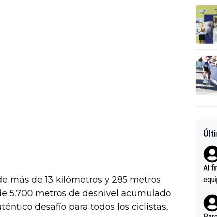
Últ
Al f
 de más de 13 kilómetros y 285 metros
equi
enir
 de 5.700 metros de desnivel acumulado
es.L
téntico desafío para todos los ciclistas,
ebas
Pare