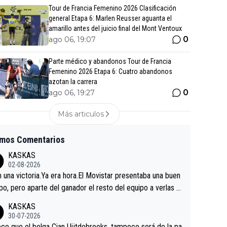
Tour de Francia Femenino 2026 Clasificación
general Etapa 6: Marlen Reusser aguanta el
amarillo antes del juicio final del Mont Ventoux
0
ago 06, 19:07
Parte médico y abandonos Tour de Francia
Femenino 2026 Etapa 6: Cuatro abandonos
azotan la carrera
0
ago 06, 19:27
Más articulos
imos Comentarios
KASKAS
02-08-2026
in una victoria.Ya era hora.El Movistar presentaba una buen
po, pero aparte del ganador el resto del equipo a verlas v
.Repito aqui falta algo , y no es precisamente los corredor
KASKAS
a única buena noticia es la mejoría de Enric Más en San S
30-07-2026
tian.Si en la Vuelta a Burgos sigue la mejoría, podríamos t
ce que el belga Cian Uijtdebroeks, tampoco será de la pa