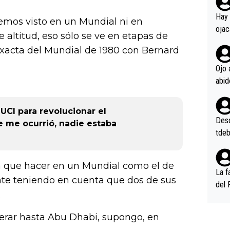
rd p
en l
Hay 
emos visto en un Mundial ni en
ojac
 altitud, eso sólo se ve en etapas de
ojac
xacta del Mundial de 1980 con Bernard
casi
la m
Ojo 
oque
na i
o ap
 UCI para revolucionar el
n po
Desde
e me ocurrió, nadie estaba
tdeb
a que hacer en un Mundial como el de
La f
ente teniendo en cuenta que dos de sus
del 
.
n, 3
n (E
erar hasta Abu Dhabi, supongo, en
or),