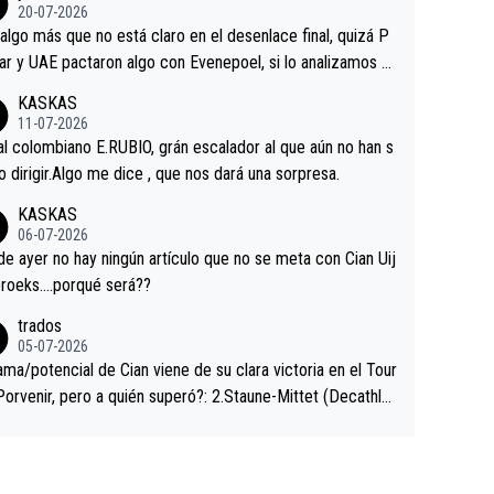
ermaneció pegado a su rueda. Parecía increíble la forma
20-07-2026
a que era capaz de controlar el miedo", recordó."
algo más que no está claro en el desenlace final, quizá P
ar y UAE pactaron algo con Evenepoel, si lo analizamos P
ar no sprintó a tope y de hecho los últimos metros entra
KASKAS
 sin pedalear, luego está el saludo con Evenepoel dándose
11-07-2026
ano de una manera muy fraternal, más allá de los típicos t
al colombiano E.RUBIO, grán escalador al que aún no han s
s en el hombro con que saludaba a Vingegard. Ahí hubo u
abido dirigir.Algo me dice , que nos dará una sorpresa.
ntrahistoria que nunca sabremos. Quién mucho abarca poc
KASKAS
rieta, a ver si por querer poner a Del Toro con calzador e
06-07-2026
sición de podio UAE y Pojacar se van complicar el tour.
 ayer no hay ningún artículo que no se meta con Cian Uij
roeks….porqué será??
trados
05-07-2026
ama/potencial de Cian viene de su clara victoria en el Tour
Porvenir, pero a quién superó?: 2.Staune-Mittet (Decathlo
4º en el pasado Giro), 3.Hessmann (sí, Hessmann...), 4.Rya
DF), 5.Piganzoli (Visma), 6.Fancellu (Ukyo), 7.Wilksch (Tud
 8.Lenny Martinez (Bahrein), 9. Van Belle (Visma), 10. Vace