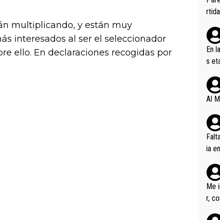
ener
rtid
tán multiplicando, y están muy
más interesados al ser el seleccionador
En l
re ello. En declaraciones recogidas por
s et
ífic
Al M
Falt
ia e
erem
a, M
an tr
Me i
r, c
ar v