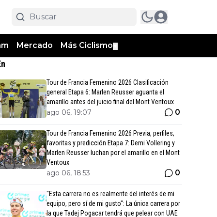
am
Mercado
Más Ciclismo
▼
En
Tour de Francia Femenino 2026 Clasificación
general Etapa 6: Marlen Reusser aguanta el
amarillo antes del juicio final del Mont Ventoux
0
ago 06, 19:07
Tour de Francia Femenino 2026 Previa, perfiles,
favoritas y predicción Etapa 7: Demi Vollering y
Marlen Reusser luchan por el amarillo en el Mont
Ventoux
0
ago 06, 18:53
"Esta carrera no es realmente del interés de mi
equipo, pero sí de mi gusto": La única carrera por
la que Tadej Pogacar tendrá que pelear con UAE