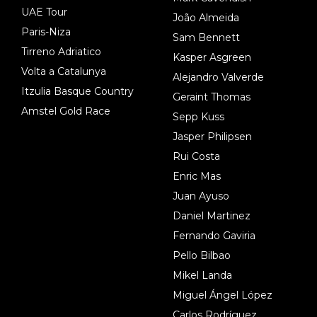
UAE Tour
João Almeida
Paris-Niza
Sam Bennett
Tirreno Adriatico
Kasper Asgreen
Volta a Catalunya
Alejandro Valverde
Itzulia Basque Country
Geraint Thomas
Amstel Gold Race
Sepp Kuss
Jasper Philipsen
Rui Costa
Enric Mas
Juan Ayuso
Daniel Martinez
Fernando Gaviria
Pello Bilbao
Mikel Landa
Miguel Ángel López
Carlos Rodríguez