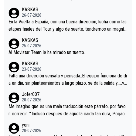
KASKAS
26-07-2026
En la Vuelta a España, con una buena dirección, lucha como las
etapas finales del Tour y algo de suerte, tendremos un magnífi
co resultado.Acepto apuestas………Suerte
KASKAS
25-07-2026
Al Movistar Team le ha mirado un tuerto.
KASKAS
23-07-2026
Falta una dirección sensata y pensada..El equipo funciona de di
a en dia, sin planteamientos a largo plazo, se da la salida y…..ve
remos qué pasa.Hecho de menos esos directores , Langarica,
Jofer007
Minguez, Velez etc etc.Me da pena vivir estos momentos tan
20-07-2026
tristes sin victorias.
Me imagino que es una mala traducción este párrafo, por favo
r, corregir. ""Incluso después de aquella caída tan dura, Pogaca
r volvió a atacarle en un descenso durante el Giro y Vingegaard
yoni
permaneció pegado a su rueda. Parecía increíble la forma en l
20-07-2026
a que era capaz de controlar el miedo", recordó."