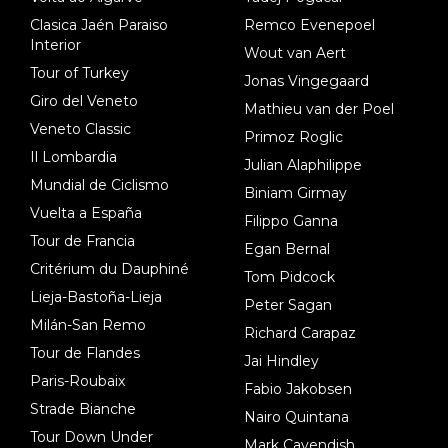
Clasica Jaén Paraiso
Remco Evenepoel
Interior
Wout van Aert
Tour of Turkey
Jonas Vingegaard
Giro del Veneto
Mathieu van der Poel
Veneto Classic
Primoz Roglic
Il Lombardia
Julian Alaphilippe
Mundial de Ciclismo
Biniam Girmay
Vuelta a España
Filippo Ganna
Tour de Francia
Egan Bernal
Critérium du Dauphiné
Tom Pidcock
Lieja-Bastoña-Lieja
Peter Sagan
Milán-San Remo
Richard Carapaz
Tour de Flandes
Jai Hindley
Paris-Roubaix
Fabio Jakobsen
Strade Bianche
Nairo Quintana
Tour Down Under
Mark Cavendish