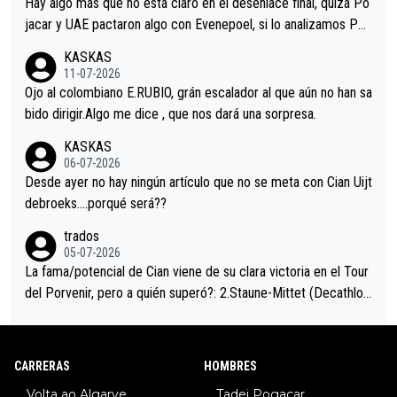
Hay algo más que no está claro en el desenlace final, quizá Po
jacar y UAE pactaron algo con Evenepoel, si lo analizamos Poj
acar no sprintó a tope y de hecho los últimos metros entra cas
KASKAS
i sin pedalear, luego está el saludo con Evenepoel dándose la
11-07-2026
mano de una manera muy fraternal, más allá de los típicos toqu
Ojo al colombiano E.RUBIO, grán escalador al que aún no han sa
es en el hombro con que saludaba a Vingegard. Ahí hubo una in
bido dirigir.Algo me dice , que nos dará una sorpresa.
trahistoria que nunca sabremos. Quién mucho abarca poco apri
KASKAS
eta, a ver si por querer poner a Del Toro con calzador en posi
06-07-2026
ción de podio UAE y Pojacar se van complicar el tour.
Desde ayer no hay ningún artículo que no se meta con Cian Uijt
debroeks….porqué será??
trados
05-07-2026
La fama/potencial de Cian viene de su clara victoria en el Tour
del Porvenir, pero a quién superó?: 2.Staune-Mittet (Decathlon,
34º en el pasado Giro), 3.Hessmann (sí, Hessmann...), 4.Ryan (E
DF), 5.Piganzoli (Visma), 6.Fancellu (Ukyo), 7.Wilksch (Tudor),
8.Lenny Martinez (Bahrein), 9. Van Belle (Visma), 10. Vacek (Li
CARRERAS
HOMBRES
dl). A tiempo vista se obtiene mucha información...
Volta ao Algarve
Tadej Pogacar