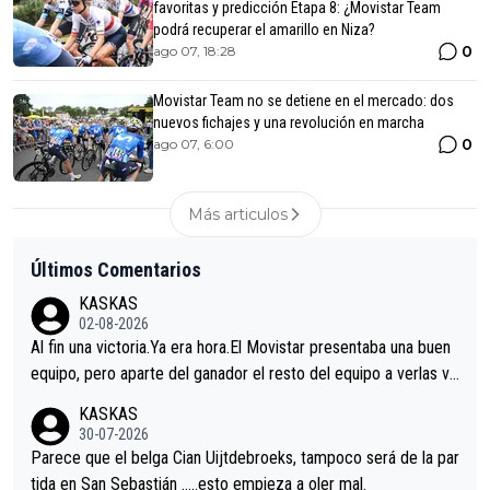
favoritas y predicción Etapa 8: ¿Movistar Team
podrá recuperar el amarillo en Niza?
0
ago 07, 18:28
Movistar Team no se detiene en el mercado: dos
nuevos fichajes y una revolución en marcha
0
ago 07, 6:00
Más articulos
Últimos Comentarios
KASKAS
02-08-2026
Al fin una victoria.Ya era hora.El Movistar presentaba una buen
equipo, pero aparte del ganador el resto del equipo a verlas ve
nir.Repito aqui falta algo , y no es precisamente los corredore
KASKAS
s.La única buena noticia es la mejoría de Enric Más en San Seb
30-07-2026
astian.Si en la Vuelta a Burgos sigue la mejoría, podríamos ten
Parece que el belga Cian Uijtdebroeks, tampoco será de la par
er alguna sorpresa en la Vuelta.Ojalá.
tida en San Sebastián …..esto empieza a oler mal.