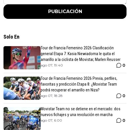
PUBLICACIÓN
Solo En
Tour de Francia Femenino 2026 Clasificación
general Etapa 7: Kasia Niewiadoma le quita el
amarillo a la ciclista de Movistar, Marlen Reusser
0
ago 07, 19:40
Tour de Francia Femenino 2026 Previa, perfiles,
favoritas y predicción Etapa 8: ¿Movistar Team
podrá recuperar el amarillo en Niza?
0
ago 07, 18:28
Movistar Team no se detiene en el mercado: dos
nuevos fichajes y una revolución en marcha
0
ago 07, 6:00