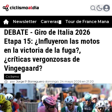
Newsletter
Carreras
Tour de France Manag
▼
DEBATE - Giro de Italia 2026
Etapa 15: ¿Influyeron las motos
en la victoria de la fuga?,
¿críticas vergonzosas de
Vingegaard?
Ciclismo
por
Jorge P Borreguero
domingo, 24 mayo 2026 en 21:20