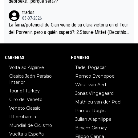
debroeks….porqué será??
trados
05-07-2026
La fama/potencial de Cian viene de su clara victoria en el Tour
del Porvenir, pero a quién superó?: 2.Staune-Mittet (Decathlon,
34º en el pasado Giro), 3.Hessmann (sí, Hessmann...), 4.Ryan (E
DF), 5.Piganzoli (Visma), 6.Fancellu (Ukyo), 7.Wilksch (Tudor),
8.Lenny Martinez (Bahrein), 9. Van Belle (Visma), 10. Vacek (Li
CARRERAS
HOMBRES
dl). A tiempo vista se obtiene mucha información...
Volta ao Algarve
Tadej Pogacar
Clasica Jaén Paraiso
Remco Evenepoel
Interior
Wout van Aert
Tour of Turkey
Jonas Vingegaard
Giro del Veneto
Mathieu van der Poel
Veneto Classic
Primoz Roglic
Il Lombardia
Julian Alaphilippe
Mundial de Ciclismo
Biniam Girmay
Vuelta a España
Filippo Ganna