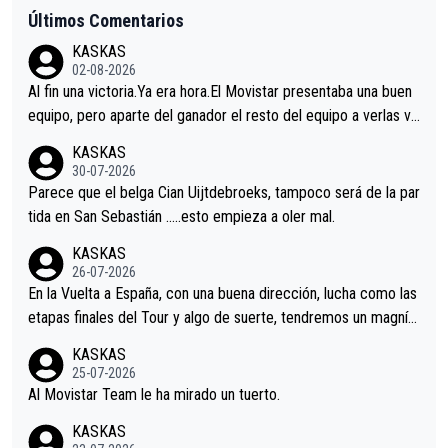
Últimos Comentarios
KASKAS
02-08-2026
Al fin una victoria.Ya era hora.El Movistar presentaba una buen
equipo, pero aparte del ganador el resto del equipo a verlas ve
nir.Repito aqui falta algo , y no es precisamente los corredore
KASKAS
s.La única buena noticia es la mejoría de Enric Más en San Seb
30-07-2026
astian.Si en la Vuelta a Burgos sigue la mejoría, podríamos ten
Parece que el belga Cian Uijtdebroeks, tampoco será de la par
er alguna sorpresa en la Vuelta.Ojalá.
tida en San Sebastián …..esto empieza a oler mal.
KASKAS
26-07-2026
En la Vuelta a España, con una buena dirección, lucha como las
etapas finales del Tour y algo de suerte, tendremos un magnífi
co resultado.Acepto apuestas………Suerte
KASKAS
25-07-2026
Al Movistar Team le ha mirado un tuerto.
KASKAS