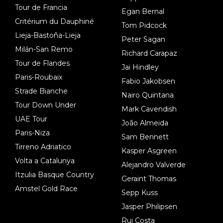
Tour de Francia
Egan Bernal
Critérium du Dauphiné
Tom Pidcock
Lieja-Bastoña-Lieja
Peter Sagan
Milán-San Remo
Richard Carapaz
Tour de Flandes
Jai Hindley
Paris-Roubaix
Fabio Jakobsen
Strade Bianche
Nairo Quintana
Tour Down Under
Mark Cavendish
UAE Tour
João Almeida
Paris-Niza
Sam Bennett
Tirreno Adriatico
Kasper Asgreen
Volta a Catalunya
Alejandro Valverde
Itzulia Basque Country
Geraint Thomas
Amstel Gold Race
Sepp Kuss
Jasper Philipsen
Rui Costa