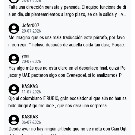
23-07-2026
Falta una dirección sensata y pensada..El equipo funciona de di
a en dia, sin planteamientos a largo plazo, se da la salida y…..ve
remos qué pasa.Hecho de menos esos directores , Langarica,
Jofer007
Minguez, Velez etc etc.Me da pena vivir estos momentos tan
20-07-2026
tristes sin victorias.
Me imagino que es una mala traducción este párrafo, por favo
r, corregir. ""Incluso después de aquella caída tan dura, Pogaca
r volvió a atacarle en un descenso durante el Giro y Vingegaard
yoni
permaneció pegado a su rueda. Parecía increíble la forma en l
20-07-2026
a que era capaz de controlar el miedo", recordó."
Hay algo más que no está claro en el desenlace final, quizá Po
jacar y UAE pactaron algo con Evenepoel, si lo analizamos Poj
acar no sprintó a tope y de hecho los últimos metros entra cas
KASKAS
i sin pedalear, luego está el saludo con Evenepoel dándose la
11-07-2026
mano de una manera muy fraternal, más allá de los típicos toqu
Ojo al colombiano E.RUBIO, grán escalador al que aún no han sa
es en el hombro con que saludaba a Vingegard. Ahí hubo una in
bido dirigir.Algo me dice , que nos dará una sorpresa.
trahistoria que nunca sabremos. Quién mucho abarca poco apri
KASKAS
eta, a ver si por querer poner a Del Toro con calzador en posi
06-07-2026
ción de podio UAE y Pojacar se van complicar el tour.
Desde ayer no hay ningún artículo que no se meta con Cian Uijt