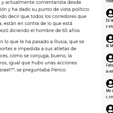
rtid
ñol y actualmente comentarista desde
ón y ha dado su punto de vista político:
uedo decir que todos los corredores que
En l
a, están en contra de lo que está
s et
pezó diciendo el hombre de 65 años.
ífic
n lo que le ha pasado a Rusia, que se
Al M
portes e impedida a sus atletas de
nces, cómo se conjuga, bueno, la
mos, igual que hubo unas acciones
Falt
srael?", se preguntaba Perico.
ia e
erem
a, M
an tr
Me i
r, c
ar v
rd p