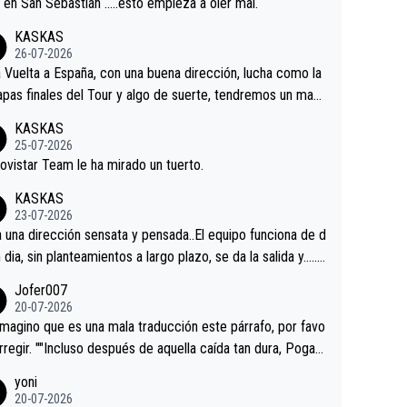
a en San Sebastián …..esto empieza a oler mal.
KASKAS
26-07-2026
a Vuelta a España, con una buena dirección, lucha como la
apas finales del Tour y algo de suerte, tendremos un magn
o resultado.Acepto apuestas………Suerte
KASKAS
25-07-2026
ovistar Team le ha mirado un tuerto.
KASKAS
23-07-2026
a una dirección sensata y pensada..El equipo funciona de d
n dia, sin planteamientos a largo plazo, se da la salida y…..v
os qué pasa.Hecho de menos esos directores , Langaric
Jofer007
inguez, Velez etc etc.Me da pena vivir estos momentos t
20-07-2026
istes sin victorias.
magino que es una mala traducción este párrafo, por favo
orregir. ""Incluso después de aquella caída tan dura, Pogac
olvió a atacarle en un descenso durante el Giro y Vingegaa
yoni
ermaneció pegado a su rueda. Parecía increíble la forma
20-07-2026