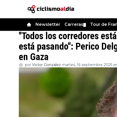
Newsletter
Carreras
Tour de Fra
▼
"Todos los corredores está
está pasando": Perico Del
en Gaza
por
Victor Gonzalez
martes, 16 septiembre 2025 en