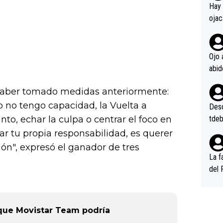
en l
Hay 
ojac
ojac
casi
la m
Ojo 
oque
na i
o ap
 haber tomado medidas anteriormente:
n po
o no tengo capacidad, la Vuelta a
Desde
nto, echar la culpa o centrar el foco en
tdeb
r tu propia responsabilidad, es querer
ión", expresó el ganador de tres
La f
del 
n, 3
n (E
or),
a que Movistar Team podría
k (L