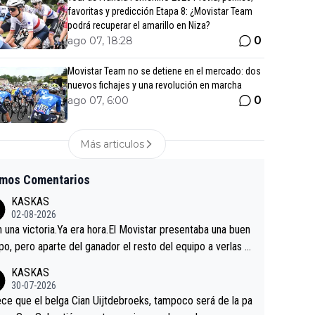
favoritas y predicción Etapa 8: ¿Movistar Team
podrá recuperar el amarillo en Niza?
0
ago 07, 18:28
Movistar Team no se detiene en el mercado: dos
nuevos fichajes y una revolución en marcha
0
ago 07, 6:00
Más articulos
imos Comentarios
KASKAS
02-08-2026
in una victoria.Ya era hora.El Movistar presentaba una buen
po, pero aparte del ganador el resto del equipo a verlas v
.Repito aqui falta algo , y no es precisamente los corredor
KASKAS
a única buena noticia es la mejoría de Enric Más en San S
30-07-2026
tian.Si en la Vuelta a Burgos sigue la mejoría, podríamos t
ce que el belga Cian Uijtdebroeks, tampoco será de la pa
 alguna sorpresa en la Vuelta.Ojalá.