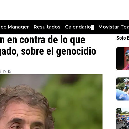
nce Manager
Resultados
Calendario
Movistar Te
▼
n en contra de lo que
Solo 
gado, sobre el genocidio
 17:15