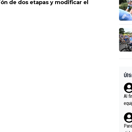
ión de dos etapas y modificar el
Últ
Al f
equi
enir
es.L
ebas
Pare
ener