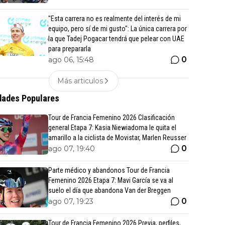
"Esta carrera no es realmente del interés de mi
equipo, pero sí de mi gusto": La única carrera por
la que Tadej Pogacar tendrá que pelear con UAE
para prepararla
0
ago 06, 15:48
Más articulos
ades Populares
Tour de Francia Femenino 2026 Clasificación
general Etapa 7: Kasia Niewiadoma le quita el
amarillo a la ciclista de Movistar, Marlen Reusser
0
ago 07, 19:40
Parte médico y abandonos Tour de Francia
Femenino 2026 Etapa 7: Mavi García se va al
suelo el día que abandona Van der Breggen
0
ago 07, 19:23
Tour de Francia Femenino 2026 Previa, perfiles,