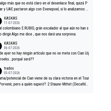
a que era capaz de controlar el miedo", recordó."
algo más que no está claro en el desenlace final, quizá P
ar y UAE pactaron algo con Evenepoel, si lo analizamos P
ar no sprintó a tope y de hecho los últimos metros entra
KASKAS
 sin pedalear, luego está el saludo con Evenepoel dándose
11-07-2026
ano de una manera muy fraternal, más allá de los típicos t
al colombiano E.RUBIO, grán escalador al que aún no han s
s en el hombro con que saludaba a Vingegard. Ahí hubo u
abido dirigir.Algo me dice , que nos dará una sorpresa.
ntrahistoria que nunca sabremos. Quién mucho abarca poc
KASKAS
rieta, a ver si por querer poner a Del Toro con calzador e
06-07-2026
sición de podio UAE y Pojacar se van complicar el tour.
 ayer no hay ningún artículo que no se meta con Cian Uij
roeks….porqué será??
trados
05-07-2026
ama/potencial de Cian viene de su clara victoria en el Tour
Porvenir, pero a quién superó?: 2.Staune-Mittet (Decathlo
4º en el pasado Giro), 3.Hessmann (sí, Hessmann...), 4.Rya
DF), 5.Piganzoli (Visma), 6.Fancellu (Ukyo), 7.Wilksch (Tud
 8.Lenny Martinez (Bahrein), 9. Van Belle (Visma), 10. Vace
idl). A tiempo vista se obtiene mucha información...