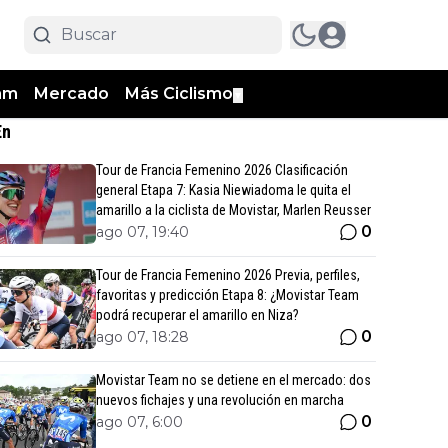
am
Mercado
Más Ciclismo
▼
En
Tour de Francia Femenino 2026 Clasificación
general Etapa 7: Kasia Niewiadoma le quita el
amarillo a la ciclista de Movistar, Marlen Reusser
0
ago 07, 19:40
Tour de Francia Femenino 2026 Previa, perfiles,
favoritas y predicción Etapa 8: ¿Movistar Team
podrá recuperar el amarillo en Niza?
0
ago 07, 18:28
Movistar Team no se detiene en el mercado: dos
nuevos fichajes y una revolución en marcha
0
ago 07, 6:00