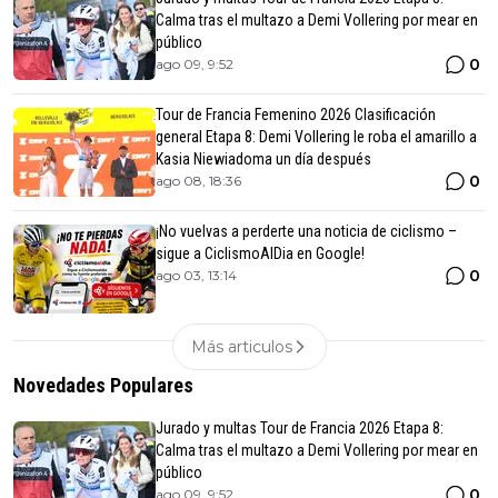
Calma tras el multazo a Demi Vollering por mear en
público
0
ago 09, 9:52
Tour de Francia Femenino 2026 Clasificación
general Etapa 8: Demi Vollering le roba el amarillo a
Kasia Niewiadoma un día después
0
ago 08, 18:36
¡No vuelvas a perderte una noticia de ciclismo –
sigue a CiclismoAlDia en Google!
0
ago 03, 13:14
Más articulos
Novedades Populares
Jurado y multas Tour de Francia 2026 Etapa 8:
Calma tras el multazo a Demi Vollering por mear en
público
0
ago 09, 9:52