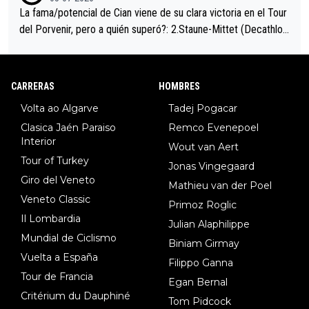
La fama/potencial de Cian viene de su clara victoria en el Tour
del Porvenir, pero a quién superó?: 2.Staune-Mittet (Decathlon,
34º en el pasado Giro), 3.Hessmann (sí, Hessmann...), 4.Ryan (E
DF), 5.Piganzoli (Visma), 6.Fancellu (Ukyo), 7.Wilksch (Tudor),
8.Lenny Martinez (Bahrein), 9. Van Belle (Visma), 10. Vacek (Li
CARRERAS
HOMBRES
dl). A tiempo vista se obtiene mucha información...
Volta ao Algarve
Tadej Pogacar
Clasica Jaén Paraiso
Remco Evenepoel
Interior
Wout van Aert
Tour of Turkey
Jonas Vingegaard
Giro del Veneto
Mathieu van der Poel
Veneto Classic
Primoz Roglic
Il Lombardia
Julian Alaphilippe
Mundial de Ciclismo
Biniam Girmay
Vuelta a España
Filippo Ganna
Tour de Francia
Egan Bernal
Critérium du Dauphiné
Tom Pidcock