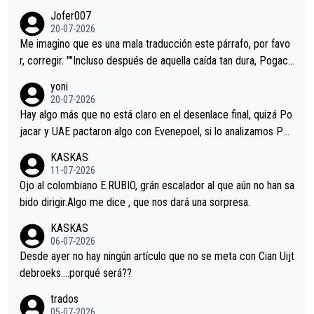
remos qué pasa.Hecho de menos esos directores , Langarica,
Jofer007
Minguez, Velez etc etc.Me da pena vivir estos momentos tan
20-07-2026
tristes sin victorias.
Me imagino que es una mala traducción este párrafo, por favo
r, corregir. ""Incluso después de aquella caída tan dura, Pogaca
r volvió a atacarle en un descenso durante el Giro y Vingegaard
yoni
permaneció pegado a su rueda. Parecía increíble la forma en l
20-07-2026
a que era capaz de controlar el miedo", recordó."
Hay algo más que no está claro en el desenlace final, quizá Po
jacar y UAE pactaron algo con Evenepoel, si lo analizamos Poj
acar no sprintó a tope y de hecho los últimos metros entra cas
KASKAS
i sin pedalear, luego está el saludo con Evenepoel dándose la
11-07-2026
mano de una manera muy fraternal, más allá de los típicos toqu
Ojo al colombiano E.RUBIO, grán escalador al que aún no han sa
es en el hombro con que saludaba a Vingegard. Ahí hubo una in
bido dirigir.Algo me dice , que nos dará una sorpresa.
trahistoria que nunca sabremos. Quién mucho abarca poco apri
KASKAS
eta, a ver si por querer poner a Del Toro con calzador en posi
06-07-2026
ción de podio UAE y Pojacar se van complicar el tour.
Desde ayer no hay ningún artículo que no se meta con Cian Uijt
debroeks….porqué será??
trados
05-07-2026