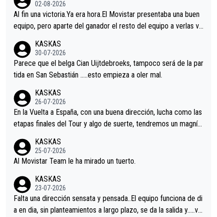
02-08-2026
Al fin una victoria.Ya era hora.El Movistar presentaba una buen
equipo, pero aparte del ganador el resto del equipo a verlas ve
nir.Repito aqui falta algo , y no es precisamente los corredore
KASKAS
s.La única buena noticia es la mejoría de Enric Más en San Seb
30-07-2026
astian.Si en la Vuelta a Burgos sigue la mejoría, podríamos ten
Parece que el belga Cian Uijtdebroeks, tampoco será de la par
er alguna sorpresa en la Vuelta.Ojalá.
tida en San Sebastián …..esto empieza a oler mal.
KASKAS
26-07-2026
En la Vuelta a España, con una buena dirección, lucha como las
etapas finales del Tour y algo de suerte, tendremos un magnífi
co resultado.Acepto apuestas………Suerte
KASKAS
25-07-2026
Al Movistar Team le ha mirado un tuerto.
KASKAS
23-07-2026
Falta una dirección sensata y pensada..El equipo funciona de di
a en dia, sin planteamientos a largo plazo, se da la salida y…..ve