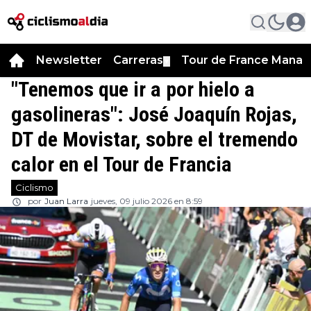
Newsletter
Carreras
Tour de France Manag
▼
"Tenemos que ir a por hielo a
gasolineras": José Joaquín Rojas,
DT de Movistar, sobre el tremendo
calor en el Tour de Francia
Ciclismo
por
Juan Larra
jueves, 09 julio 2026 en 8:59