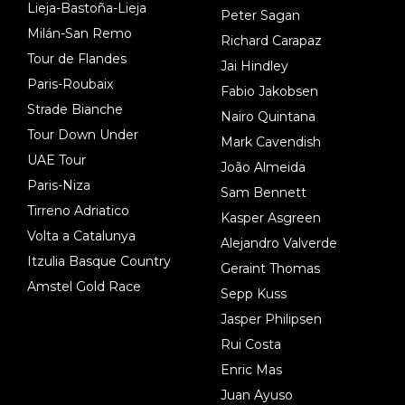
Lieja-Bastoña-Lieja
Peter Sagan
Milán-San Remo
Richard Carapaz
Tour de Flandes
Jai Hindley
Paris-Roubaix
Fabio Jakobsen
Strade Bianche
Nairo Quintana
Tour Down Under
Mark Cavendish
UAE Tour
João Almeida
Paris-Niza
Sam Bennett
Tirreno Adriatico
Kasper Asgreen
Volta a Catalunya
Alejandro Valverde
Itzulia Basque Country
Geraint Thomas
Amstel Gold Race
Sepp Kuss
Jasper Philipsen
Rui Costa
Enric Mas
Juan Ayuso