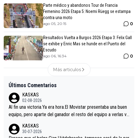
Parte médico y abandonos Tour de Francia
Femenino 2026 Etapa 5: Noemi Rüegg se estampa
contra una moto
0
ago 05, 20:15
Resultados Vuelta a Burgos 2026 Etapa 3: Felix Gall
se exhibe y Enric Mas se hunde en el Puerto del
Escudo
0
ago 06, 16:34
Más articulos
Últimos Comentarios
KASKAS
02-08-2026
Al fin una victoria.Ya era hora.El Movistar presentaba una buen
equipo, pero aparte del ganador el resto del equipo a verlas ve
nir.Repito aqui falta algo , y no es precisamente los corredore
KASKAS
s.La única buena noticia es la mejoría de Enric Más en San Seb
30-07-2026
astian.Si en la Vuelta a Burgos sigue la mejoría, podríamos ten