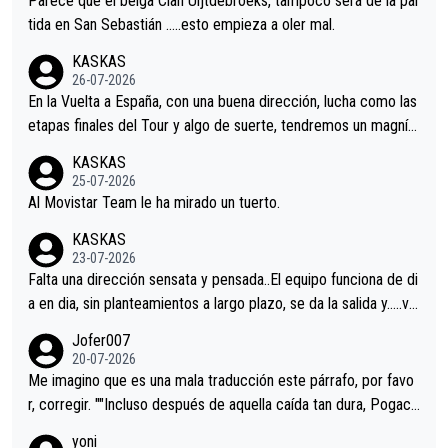
Parece que el belga Cian Uijtdebroeks, tampoco será de la par
er alguna sorpresa en la Vuelta.Ojalá.
tida en San Sebastián …..esto empieza a oler mal.
KASKAS
26-07-2026
En la Vuelta a España, con una buena dirección, lucha como las
etapas finales del Tour y algo de suerte, tendremos un magnífi
co resultado.Acepto apuestas………Suerte
KASKAS
25-07-2026
Al Movistar Team le ha mirado un tuerto.
KASKAS
23-07-2026
Falta una dirección sensata y pensada..El equipo funciona de di
a en dia, sin planteamientos a largo plazo, se da la salida y…..ve
remos qué pasa.Hecho de menos esos directores , Langarica,
Jofer007
Minguez, Velez etc etc.Me da pena vivir estos momentos tan
20-07-2026
tristes sin victorias.
Me imagino que es una mala traducción este párrafo, por favo
r, corregir. ""Incluso después de aquella caída tan dura, Pogaca
r volvió a atacarle en un descenso durante el Giro y Vingegaard
yoni