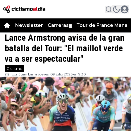
Newsletter
Carreras
Tour de France Manag
▼
Lance Armstrong avisa de la gran
batalla del Tour: "El maillot verde
va a ser espectacular"
Ciclismo
por
Juan Larra
jueves, 09 julio 2026 en 9:30