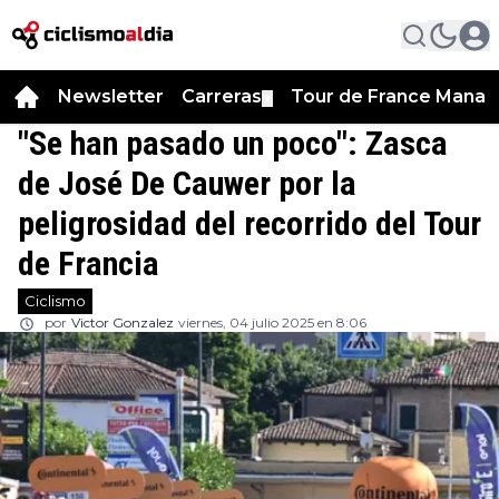
Newsletter
Carreras
Tour de France Manag
▼
"Se han pasado un poco": Zasca
de José De Cauwer por la
peligrosidad del recorrido del Tour
de Francia
Ciclismo
por
Victor Gonzalez
viernes, 04 julio 2025 en 8:06