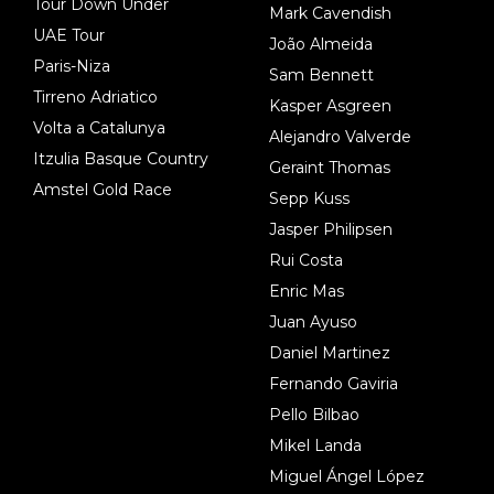
Tour Down Under
Mark Cavendish
UAE Tour
João Almeida
Paris-Niza
Sam Bennett
Tirreno Adriatico
Kasper Asgreen
Volta a Catalunya
Alejandro Valverde
Itzulia Basque Country
Geraint Thomas
Amstel Gold Race
Sepp Kuss
Jasper Philipsen
Rui Costa
Enric Mas
Juan Ayuso
Daniel Martinez
Fernando Gaviria
Pello Bilbao
Mikel Landa
Miguel Ángel López