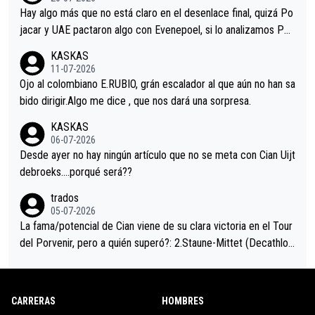
a que era capaz de controlar el miedo", recordó."
Hay algo más que no está claro en el desenlace final, quizá Po
jacar y UAE pactaron algo con Evenepoel, si lo analizamos Poj
acar no sprintó a tope y de hecho los últimos metros entra cas
KASKAS
i sin pedalear, luego está el saludo con Evenepoel dándose la
11-07-2026
mano de una manera muy fraternal, más allá de los típicos toqu
Ojo al colombiano E.RUBIO, grán escalador al que aún no han sa
es en el hombro con que saludaba a Vingegard. Ahí hubo una in
bido dirigir.Algo me dice , que nos dará una sorpresa.
trahistoria que nunca sabremos. Quién mucho abarca poco apri
KASKAS
eta, a ver si por querer poner a Del Toro con calzador en posi
06-07-2026
ción de podio UAE y Pojacar se van complicar el tour.
Desde ayer no hay ningún artículo que no se meta con Cian Uijt
debroeks….porqué será??
trados
05-07-2026
La fama/potencial de Cian viene de su clara victoria en el Tour
del Porvenir, pero a quién superó?: 2.Staune-Mittet (Decathlon,
34º en el pasado Giro), 3.Hessmann (sí, Hessmann...), 4.Ryan (E
DF), 5.Piganzoli (Visma), 6.Fancellu (Ukyo), 7.Wilksch (Tudor),
8.Lenny Martinez (Bahrein), 9. Van Belle (Visma), 10. Vacek (Li
CARRERAS
HOMBRES
dl). A tiempo vista se obtiene mucha información...