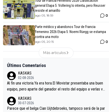
Tour de Francia Femenino 2026 Clasificación
general Etapa 5: Vollering lo intenta, pero Reusser
resiste el amarillo
0
ago 05, 18:59
Parte médico y abandonos Tour de Francia
Femenino 2026 Etapa 5: Noemi Rüegg se estampa
contra una moto
0
ago 05, 20:15
Más articulos
Últimos Comentarios
KASKAS
02-08-2026
Al fin una victoria.Ya era hora.El Movistar presentaba una buen
equipo, pero aparte del ganador el resto del equipo a verlas ve
nir.Repito aqui falta algo , y no es precisamente los corredore
KASKAS
s.La única buena noticia es la mejoría de Enric Más en San Seb
30-07-2026
astian.Si en la Vuelta a Burgos sigue la mejoría, podríamos ten
Parece que el belga Cian Uijtdebroeks, tampoco será de la par