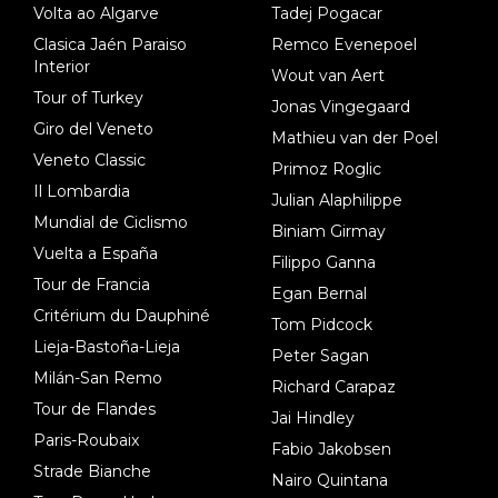
Volta ao Algarve
Tadej Pogacar
Clasica Jaén Paraiso
Remco Evenepoel
Interior
Wout van Aert
Tour of Turkey
Jonas Vingegaard
Giro del Veneto
Mathieu van der Poel
Veneto Classic
Primoz Roglic
Il Lombardia
Julian Alaphilippe
Mundial de Ciclismo
Biniam Girmay
Vuelta a España
Filippo Ganna
Tour de Francia
Egan Bernal
Critérium du Dauphiné
Tom Pidcock
Lieja-Bastoña-Lieja
Peter Sagan
Milán-San Remo
Richard Carapaz
Tour de Flandes
Jai Hindley
Paris-Roubaix
Fabio Jakobsen
Strade Bianche
Nairo Quintana