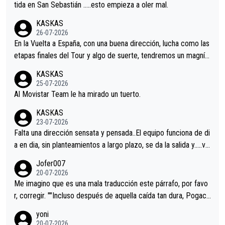
er alguna sorpresa en la Vuelta.Ojalá.
tida en San Sebastián …..esto empieza a oler mal.
KASKAS
26-07-2026
En la Vuelta a España, con una buena dirección, lucha como las
etapas finales del Tour y algo de suerte, tendremos un magnífi
co resultado.Acepto apuestas………Suerte
KASKAS
25-07-2026
Al Movistar Team le ha mirado un tuerto.
KASKAS
23-07-2026
Falta una dirección sensata y pensada..El equipo funciona de di
a en dia, sin planteamientos a largo plazo, se da la salida y…..ve
remos qué pasa.Hecho de menos esos directores , Langarica,
Jofer007
Minguez, Velez etc etc.Me da pena vivir estos momentos tan
20-07-2026
tristes sin victorias.
Me imagino que es una mala traducción este párrafo, por favo
r, corregir. ""Incluso después de aquella caída tan dura, Pogaca
r volvió a atacarle en un descenso durante el Giro y Vingegaard
yoni
permaneció pegado a su rueda. Parecía increíble la forma en l
20-07-2026