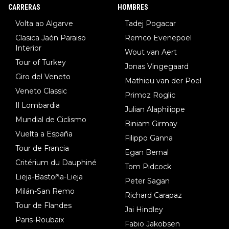
8.Lenny Martinez (Bahrein), 9. Van Belle (Visma), 10. Vacek (Li
CARRERAS
HOMBRES
dl). A tiempo vista se obtiene mucha información...
Volta ao Algarve
Tadej Pogacar
Clasica Jaén Paraiso
Remco Evenepoel
Interior
Wout van Aert
Tour of Turkey
Jonas Vingegaard
Giro del Veneto
Mathieu van der Poel
Veneto Classic
Primoz Roglic
Il Lombardia
Julian Alaphilippe
Mundial de Ciclismo
Biniam Girmay
Vuelta a España
Filippo Ganna
Tour de Francia
Egan Bernal
Critérium du Dauphiné
Tom Pidcock
Lieja-Bastoña-Lieja
Peter Sagan
Milán-San Remo
Richard Carapaz
Tour de Flandes
Jai Hindley
Paris-Roubaix
Fabio Jakobsen