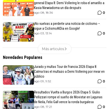
general Etapa 8: Demi Vollering le roba el amarillo a
Kasia Niewiadoma un día después
0
ago 08, 18:36
¡No vuelvas a perderte una noticia de ciclismo –
sigue a CiclismoAlDia en Google!
0
ago 03, 13:14
Más articulos
Novedades Populares
Jurado y multas Tour de Francia 2026 Etapa 8:
Calma tras el multazo a Demi Vollering por mear en
público
0
ago 09, 9:52
Resultados Vuelta a Burgos 2026 Etapa 5: Giulio
Pellizzari rompe el sueño de Movistar en Lagunas
de Neila, Felix Gall vence la ronda burgalesa
0
ago 08, 17:21