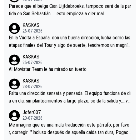
astian.Si en la Vuelta a Burgos sigue la mejoría, podríamos ten
Parece que el belga Cian Uijtdebroeks, tampoco será de la par
er alguna sorpresa en la Vuelta.Ojalá.
tida en San Sebastián …..esto empieza a oler mal.
KASKAS
26-07-2026
En la Vuelta a España, con una buena dirección, lucha como las
etapas finales del Tour y algo de suerte, tendremos un magnífi
co resultado.Acepto apuestas………Suerte
KASKAS
25-07-2026
Al Movistar Team le ha mirado un tuerto.
KASKAS
23-07-2026
Falta una dirección sensata y pensada..El equipo funciona de di
a en dia, sin planteamientos a largo plazo, se da la salida y…..ve
remos qué pasa.Hecho de menos esos directores , Langarica,
Jofer007
Minguez, Velez etc etc.Me da pena vivir estos momentos tan
20-07-2026
tristes sin victorias.
Me imagino que es una mala traducción este párrafo, por favo
r, corregir. ""Incluso después de aquella caída tan dura, Pogaca
r volvió a atacarle en un descenso durante el Giro y Vingegaard