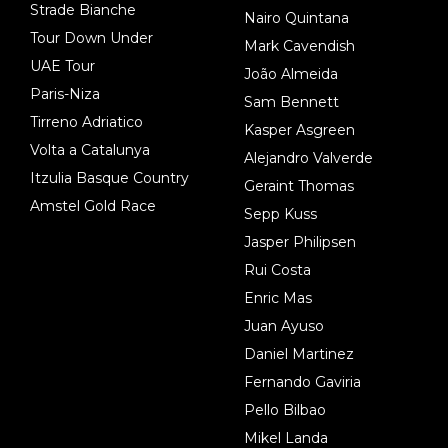
Strade Bianche
Nairo Quintana
Tour Down Under
Mark Cavendish
UAE Tour
João Almeida
Paris-Niza
Sam Bennett
Tirreno Adriatico
Kasper Asgreen
Volta a Catalunya
Alejandro Valverde
Itzulia Basque Country
Geraint Thomas
Amstel Gold Race
Sepp Kuss
Jasper Philipsen
Rui Costa
Enric Mas
Juan Ayuso
Daniel Martinez
Fernando Gaviria
Pello Bilbao
Mikel Landa