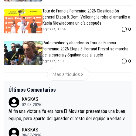
Tour de Francia Femenino 2026 Clasificación
general Etapa 8: Demi Vollering le roba el amarillo a
Kasia Niewiadoma un día después
0
ago 08, 18:36
Parte médico y abandonos Tour de Francia
Femenino 2026 Etapa 8: Ferrand Prevot se marcha
de la carrera y Squiban cae al suelo
0
ago 08, 19:11
Más articulos
Últimos Comentarios
KASKAS
02-08-2026
Al fin una victoria.Ya era hora.El Movistar presentaba una buen
equipo, pero aparte del ganador el resto del equipo a verlas ve
nir.Repito aqui falta algo , y no es precisamente los corredore
KASKAS
s.La única buena noticia es la mejoría de Enric Más en San Seb
30-07-2026