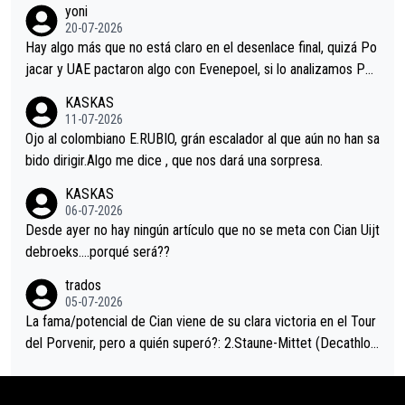
yoni
permaneció pegado a su rueda. Parecía increíble la forma en l
20-07-2026
a que era capaz de controlar el miedo", recordó."
Hay algo más que no está claro en el desenlace final, quizá Po
jacar y UAE pactaron algo con Evenepoel, si lo analizamos Poj
acar no sprintó a tope y de hecho los últimos metros entra cas
KASKAS
i sin pedalear, luego está el saludo con Evenepoel dándose la
11-07-2026
mano de una manera muy fraternal, más allá de los típicos toqu
Ojo al colombiano E.RUBIO, grán escalador al que aún no han sa
es en el hombro con que saludaba a Vingegard. Ahí hubo una in
bido dirigir.Algo me dice , que nos dará una sorpresa.
trahistoria que nunca sabremos. Quién mucho abarca poco apri
KASKAS
eta, a ver si por querer poner a Del Toro con calzador en posi
06-07-2026
ción de podio UAE y Pojacar se van complicar el tour.
Desde ayer no hay ningún artículo que no se meta con Cian Uijt
debroeks….porqué será??
trados
05-07-2026
La fama/potencial de Cian viene de su clara victoria en el Tour
del Porvenir, pero a quién superó?: 2.Staune-Mittet (Decathlon,
34º en el pasado Giro), 3.Hessmann (sí, Hessmann...), 4.Ryan (E
DF), 5.Piganzoli (Visma), 6.Fancellu (Ukyo), 7.Wilksch (Tudor),