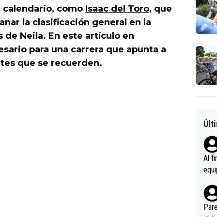
su calendario, como
Isaac del Toro
, que
nar la clasificación general en la
 de Neila. En este artículo en
esario para una carrera que apunta a
ntes que se recuerden.
Últ
Al f
equi
enir
es.L
ebas
Pare
ener