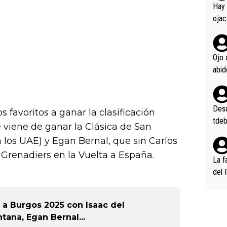
en l
Hay 
ojac
ojac
casi
la m
Ojo 
oque
na i
o ap
n po
Desde
os favoritos a ganar la clasificación
tdeb
 viene de ganar la Clásica de San
a los UAE) y Egan Bernal, que sin Carlos
 Grenadiers en la Vuelta a España.
La f
del 
n, 3
n (E
a a Burgos 2025 con Isaac del
or),
tana, Egan Bernal...
k (L