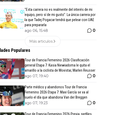
"Esta carrera no es realmente del interés de mi
equipo, pero sí de mi gusto": La única carrera por
la que Tadej Pogacar tendrá que pelear con UAE
para prepararla
0
ago 06, 15:48
Más articulos
ades Populares
Tour de Francia Femenino 2026 Clasificación
general Etapa 7: Kasia Niewiadoma le quita el
amarillo a la ciclista de Movistar, Marlen Reusser
0
ago 07, 19:40
Parte médico y abandonos Tour de Francia
Femenino 2026 Etapa 7: Mavi García se va al
suelo el día que abandona Van der Breggen
0
ago 07, 19:23
Tour de Francia Femenino 2026 Previa, perfiles,