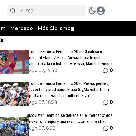
am
Mercado
Más Ciclismo
▼
En
Tour de Francia Femenino 2026 Clasificación
general Etapa 7: Kasia Niewiadoma le quita el
amarillo a la ciclista de Movistar, Marlen Reusser
0
ago 07, 19:40
Tour de Francia Femenino 2026 Previa, perfiles,
favoritas y predicción Etapa 8: ¿Movistar Team
podrá recuperar el amarillo en Niza?
0
ago 07, 18:28
Movistar Team no se detiene en el mercado: dos
nuevos fichajes y una revolución en marcha
0
ago 07, 6:00