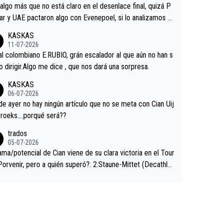
a que era capaz de controlar el miedo", recordó."
algo más que no está claro en el desenlace final, quizá P
ar y UAE pactaron algo con Evenepoel, si lo analizamos P
ar no sprintó a tope y de hecho los últimos metros entra
KASKAS
 sin pedalear, luego está el saludo con Evenepoel dándose
11-07-2026
ano de una manera muy fraternal, más allá de los típicos t
al colombiano E.RUBIO, grán escalador al que aún no han s
s en el hombro con que saludaba a Vingegard. Ahí hubo u
abido dirigir.Algo me dice , que nos dará una sorpresa.
ntrahistoria que nunca sabremos. Quién mucho abarca poc
KASKAS
rieta, a ver si por querer poner a Del Toro con calzador e
06-07-2026
sición de podio UAE y Pojacar se van complicar el tour.
 ayer no hay ningún artículo que no se meta con Cian Uij
roeks….porqué será??
trados
05-07-2026
ama/potencial de Cian viene de su clara victoria en el Tour
Porvenir, pero a quién superó?: 2.Staune-Mittet (Decathlo
4º en el pasado Giro), 3.Hessmann (sí, Hessmann...), 4.Rya
DF), 5.Piganzoli (Visma), 6.Fancellu (Ukyo), 7.Wilksch (Tud
 8.Lenny Martinez (Bahrein), 9. Van Belle (Visma), 10. Vace
idl). A tiempo vista se obtiene mucha información...