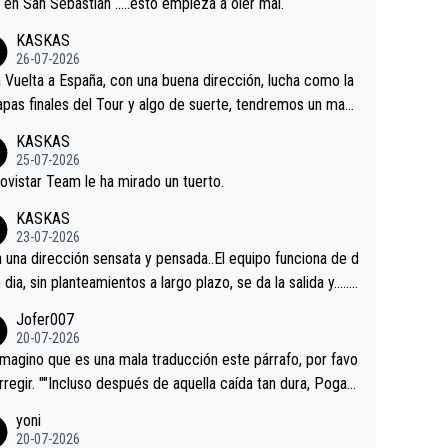
a en San Sebastián …..esto empieza a oler mal.
KASKAS
26-07-2026
a Vuelta a España, con una buena dirección, lucha como la
apas finales del Tour y algo de suerte, tendremos un magn
o resultado.Acepto apuestas………Suerte
KASKAS
25-07-2026
ovistar Team le ha mirado un tuerto.
KASKAS
23-07-2026
a una dirección sensata y pensada..El equipo funciona de d
n dia, sin planteamientos a largo plazo, se da la salida y…..v
os qué pasa.Hecho de menos esos directores , Langaric
Jofer007
inguez, Velez etc etc.Me da pena vivir estos momentos t
20-07-2026
istes sin victorias.
magino que es una mala traducción este párrafo, por favo
orregir. ""Incluso después de aquella caída tan dura, Pogac
olvió a atacarle en un descenso durante el Giro y Vingegaa
yoni
ermaneció pegado a su rueda. Parecía increíble la forma
20-07-2026