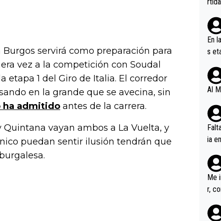
rtid
En l
 Burgos servirá como preparación para
s et
ífic
mera vez a la competición con Soudal
etapa 1 del Giro de Italia. El corredor
Al M
ando en la grande que se avecina, sin
o ha admitido
antes de la carrera.
y Quintana vayan ambos a La Vuelta, y
Falt
ia e
ónico puedan sentir ilusión tendrán que
erem
 burgalesa.
a, M
an tr
Me i
r, c
ar v
rd p