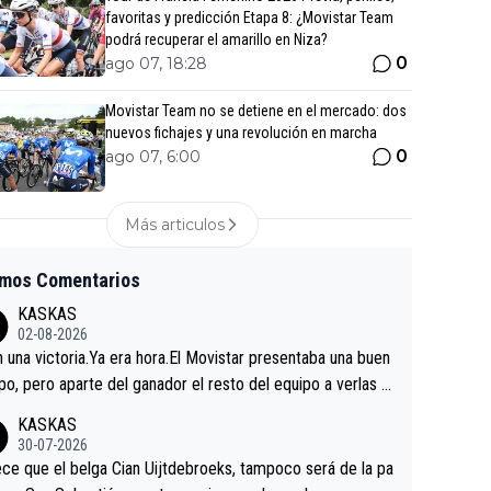
favoritas y predicción Etapa 8: ¿Movistar Team
podrá recuperar el amarillo en Niza?
0
ago 07, 18:28
Movistar Team no se detiene en el mercado: dos
nuevos fichajes y una revolución en marcha
0
ago 07, 6:00
Más articulos
imos Comentarios
KASKAS
02-08-2026
in una victoria.Ya era hora.El Movistar presentaba una buen
po, pero aparte del ganador el resto del equipo a verlas v
.Repito aqui falta algo , y no es precisamente los corredor
KASKAS
a única buena noticia es la mejoría de Enric Más en San S
30-07-2026
tian.Si en la Vuelta a Burgos sigue la mejoría, podríamos t
ce que el belga Cian Uijtdebroeks, tampoco será de la pa
 alguna sorpresa en la Vuelta.Ojalá.