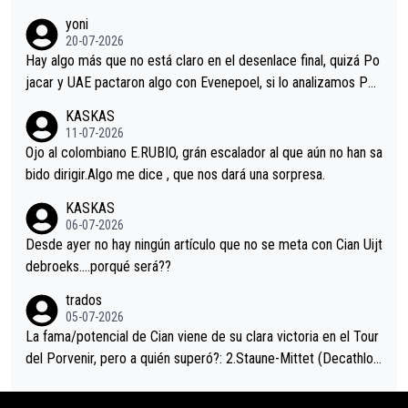
r volvió a atacarle en un descenso durante el Giro y Vingegaard
yoni
permaneció pegado a su rueda. Parecía increíble la forma en l
20-07-2026
a que era capaz de controlar el miedo", recordó."
Hay algo más que no está claro en el desenlace final, quizá Po
jacar y UAE pactaron algo con Evenepoel, si lo analizamos Poj
acar no sprintó a tope y de hecho los últimos metros entra cas
KASKAS
i sin pedalear, luego está el saludo con Evenepoel dándose la
11-07-2026
mano de una manera muy fraternal, más allá de los típicos toqu
Ojo al colombiano E.RUBIO, grán escalador al que aún no han sa
es en el hombro con que saludaba a Vingegard. Ahí hubo una in
bido dirigir.Algo me dice , que nos dará una sorpresa.
trahistoria que nunca sabremos. Quién mucho abarca poco apri
KASKAS
eta, a ver si por querer poner a Del Toro con calzador en posi
06-07-2026
ción de podio UAE y Pojacar se van complicar el tour.
Desde ayer no hay ningún artículo que no se meta con Cian Uijt
debroeks….porqué será??
trados
05-07-2026
La fama/potencial de Cian viene de su clara victoria en el Tour
del Porvenir, pero a quién superó?: 2.Staune-Mittet (Decathlon,
34º en el pasado Giro), 3.Hessmann (sí, Hessmann...), 4.Ryan (E
DF), 5.Piganzoli (Visma), 6.Fancellu (Ukyo), 7.Wilksch (Tudor),