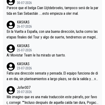
s.La única buena noticia es la mejoría de Enric Más en San Seb
30-07-2026
astian.Si en la Vuelta a Burgos sigue la mejoría, podríamos ten
Parece que el belga Cian Uijtdebroeks, tampoco será de la par
er alguna sorpresa en la Vuelta.Ojalá.
tida en San Sebastián …..esto empieza a oler mal.
KASKAS
26-07-2026
En la Vuelta a España, con una buena dirección, lucha como las
etapas finales del Tour y algo de suerte, tendremos un magnífi
co resultado.Acepto apuestas………Suerte
KASKAS
25-07-2026
Al Movistar Team le ha mirado un tuerto.
KASKAS
23-07-2026
Falta una dirección sensata y pensada..El equipo funciona de di
a en dia, sin planteamientos a largo plazo, se da la salida y…..ve
remos qué pasa.Hecho de menos esos directores , Langarica,
Jofer007
Minguez, Velez etc etc.Me da pena vivir estos momentos tan
20-07-2026
tristes sin victorias.
Me imagino que es una mala traducción este párrafo, por favo
r, corregir. ""Incluso después de aquella caída tan dura, Pogaca