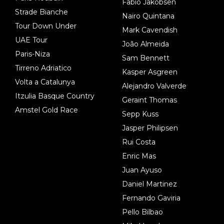
Fabio Jakobsen
Strade Bianche
Nairo Quintana
Tour Down Under
Mark Cavendish
UAE Tour
João Almeida
Paris-Niza
Sam Bennett
Tirreno Adriatico
Kasper Asgreen
Volta a Catalunya
Alejandro Valverde
Itzulia Basque Country
Geraint Thomas
Amstel Gold Race
Sepp Kuss
Jasper Philipsen
Rui Costa
Enric Mas
Juan Ayuso
Daniel Martinez
Fernando Gaviria
Pello Bilbao