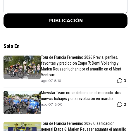
PUBLICACIÓN
Solo En
Tour de Francia Femenino 2026 Previa, perfiles,
favoritas y predicción Etapa 7: Demi Vollering y
Marlen Reusser luchan por el amarillo en el Mont
Ventoux
0
ago 07, 8:16
Movistar Team no se detiene en el mercado: dos
nuevos fichajes y una revolución en marcha
0
ago 07, 6:00
Tour de Francia Femenino 2026 Clasificación
general Etapa 6: Marlen Reusser aguanta el amarillo