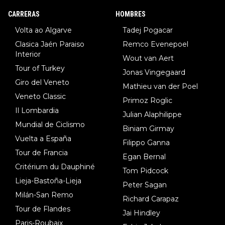
8.Lenny Martinez (Bahrein), 9. Van Belle (Visma), 10. Vacek (Li
CARRERAS
HOMBRES
dl). A tiempo vista se obtiene mucha información...
Volta ao Algarve
Tadej Pogacar
Clasica Jaén Paraiso
Remco Evenepoel
Interior
Wout van Aert
Tour of Turkey
Jonas Vingegaard
Giro del Veneto
Mathieu van der Poel
Veneto Classic
Primoz Roglic
Il Lombardia
Julian Alaphilippe
Mundial de Ciclismo
Biniam Girmay
Vuelta a España
Filippo Ganna
Tour de Francia
Egan Bernal
Critérium du Dauphiné
Tom Pidcock
Lieja-Bastoña-Lieja
Peter Sagan
Milán-San Remo
Richard Carapaz
Tour de Flandes
Jai Hindley
Paris-Roubaix