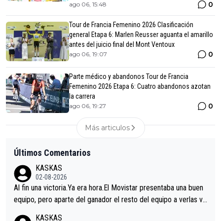
0
ago 06, 15:48
Tour de Francia Femenino 2026 Clasificación
general Etapa 6: Marlen Reusser aguanta el amarillo
antes del juicio final del Mont Ventoux
0
ago 06, 19:07
Parte médico y abandonos Tour de Francia
Femenino 2026 Etapa 6: Cuatro abandonos azotan
la carrera
0
ago 06, 19:27
Más articulos
Últimos Comentarios
KASKAS
02-08-2026
Al fin una victoria.Ya era hora.El Movistar presentaba una buen
equipo, pero aparte del ganador el resto del equipo a verlas ve
nir.Repito aqui falta algo , y no es precisamente los corredore
KASKAS