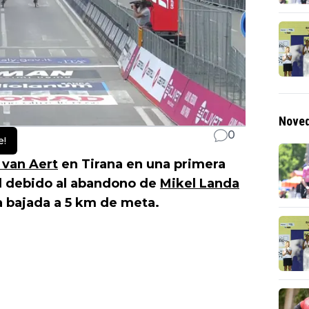
Noved
0
e!
van Aert
en Tirana en una primera
ol debido al abandono de
Mikel Landa
a bajada a 5 km de meta.