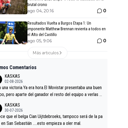
brutal crono
0
ago 04, 20:16
Resultados Vuelta a Burgos Etapa 1: Un
imponente Matthew Brennan revienta a todos en
el Alto del Castillo
0
ago 05, 9:06
Más articulos
imos Comentarios
KASKAS
02-08-2026
in una victoria.Ya era hora.El Movistar presentaba una buen
po, pero aparte del ganador el resto del equipo a verlas v
.Repito aqui falta algo , y no es precisamente los corredor
KASKAS
a única buena noticia es la mejoría de Enric Más en San S
30-07-2026
tian.Si en la Vuelta a Burgos sigue la mejoría, podríamos t
ce que el belga Cian Uijtdebroeks, tampoco será de la pa
 alguna sorpresa en la Vuelta.Ojalá.
a en San Sebastián …..esto empieza a oler mal.