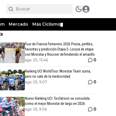
am
Mercado
Más Ciclismo
▼
En
Tour de Francia Femenino 2026 Previa, perfiles,
favoritas y predicción Etapa 5: Locura de etapa
con Movistar y Reusser defendiendo el amarillo
0
ago 05, 13:46
Ranking UCI WorldTour: Movistar Team suma,
pero no sale de la mediocridad
0
ago 05, 9:07
Nuevo Ranking UCI: Tesfatsion se consolida
como el mejor Movistar de largo en 2026
0
ago 05, 9:06