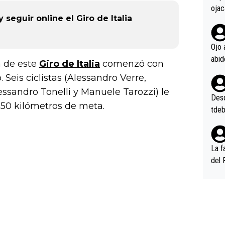
ojac
seguir online el Giro de Italia
ojac
casi
la m
Ojo 
oque
a de este
Giro de Italia
comenzó con
na i
eis ciclistas (Alessandro Verre,
o ap
ssandro Tonelli y Manuele Tarozzi) le
n po
Desde
150 kilómetros de meta.
tdeb
La f
del 
n, 3
n (E
or),
k (L