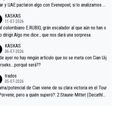
ar y UAE pactaron algo con Evenepoel, si lo analizamos P
ar no sprintó a tope y de hecho los últimos metros entra
KASKAS
 sin pedalear, luego está el saludo con Evenepoel dándose
11-07-2026
ano de una manera muy fraternal, más allá de los típicos t
al colombiano E.RUBIO, grán escalador al que aún no han s
s en el hombro con que saludaba a Vingegard. Ahí hubo u
abido dirigir.Algo me dice , que nos dará una sorpresa.
ntrahistoria que nunca sabremos. Quién mucho abarca poc
KASKAS
rieta, a ver si por querer poner a Del Toro con calzador e
06-07-2026
sición de podio UAE y Pojacar se van complicar el tour.
 ayer no hay ningún artículo que no se meta con Cian Uij
roeks….porqué será??
trados
05-07-2026
ama/potencial de Cian viene de su clara victoria en el Tour
Porvenir, pero a quién superó?: 2.Staune-Mittet (Decathlo
4º en el pasado Giro), 3.Hessmann (sí, Hessmann...), 4.Rya
DF), 5.Piganzoli (Visma), 6.Fancellu (Ukyo), 7.Wilksch (Tud
 8.Lenny Martinez (Bahrein), 9. Van Belle (Visma), 10. Vace
idl). A tiempo vista se obtiene mucha información...