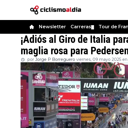
Newsletter
Carreras
Tour de Fra
▼
¡Adiós al Giro de Italia p
maglia rosa para Pederse
por
Jorge P Borreguero
viernes, 09 mayo 2025 en 