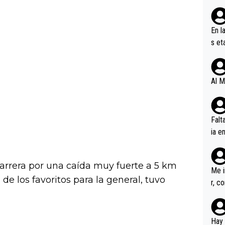
En l
s et
ífic
Al M
Falt
ia e
erem
a, M
arrera por una caída muy fuerte a 5 km
an tr
Me i
 de los favoritos para la general, tuvo
r, c
ar v
rd p
en l
Hay 