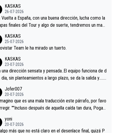
KASKAS
26-07-2026
a Vuelta a España, con una buena dirección, lucha como la
apas finales del Tour y algo de suerte, tendremos un magn
o resultado.Acepto apuestas………Suerte
KASKAS
25-07-2026
ovistar Team le ha mirado un tuerto.
KASKAS
23-07-2026
a una dirección sensata y pensada..El equipo funciona de d
n dia, sin planteamientos a largo plazo, se da la salida y…..v
os qué pasa.Hecho de menos esos directores , Langaric
Jofer007
inguez, Velez etc etc.Me da pena vivir estos momentos t
20-07-2026
istes sin victorias.
magino que es una mala traducción este párrafo, por favo
orregir. ""Incluso después de aquella caída tan dura, Pogac
olvió a atacarle en un descenso durante el Giro y Vingegaa
yoni
ermaneció pegado a su rueda. Parecía increíble la forma
20-07-2026
a que era capaz de controlar el miedo", recordó."
algo más que no está claro en el desenlace final, quizá P