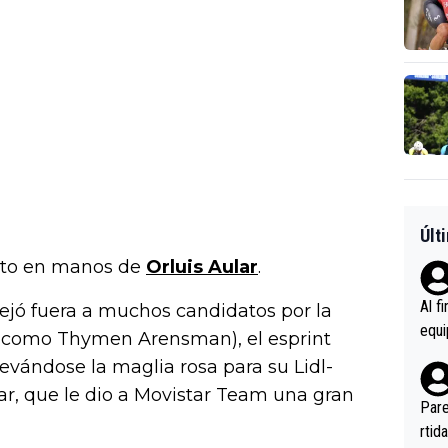
Últ
sto en manos de
Orluis Aular
.
Al f
dejó fuera a muchos candidatos por la
equi
al como Thymen Arensman), el esprint
enir
evándose la maglia rosa para su Lidl-
es.L
lar, que le dio a Movistar Team una gran
ebas
Pare
ener
rtid