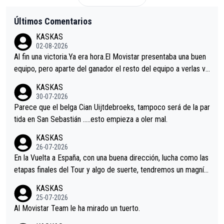
Últimos Comentarios
KASKAS
02-08-2026
Al fin una victoria.Ya era hora.El Movistar presentaba una buen
equipo, pero aparte del ganador el resto del equipo a verlas ve
nir.Repito aqui falta algo , y no es precisamente los corredore
KASKAS
s.La única buena noticia es la mejoría de Enric Más en San Seb
30-07-2026
astian.Si en la Vuelta a Burgos sigue la mejoría, podríamos ten
Parece que el belga Cian Uijtdebroeks, tampoco será de la par
er alguna sorpresa en la Vuelta.Ojalá.
tida en San Sebastián …..esto empieza a oler mal.
KASKAS
26-07-2026
En la Vuelta a España, con una buena dirección, lucha como las
etapas finales del Tour y algo de suerte, tendremos un magnífi
co resultado.Acepto apuestas………Suerte
KASKAS
25-07-2026
Al Movistar Team le ha mirado un tuerto.