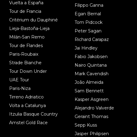
Vuelta a España
Filippo Ganna
Tour de Francia
Egan Bernal
Critérium du Dauphiné
Tom Pidcock
Lieja-Bastoña-Lieja
Peter Sagan
Milán-San Remo
Richard Carapaz
Tour de Flandes
Jai Hindley
Paris-Roubaix
Fabio Jakobsen
Strade Bianche
Nairo Quintana
Tour Down Under
Mark Cavendish
UAE Tour
João Almeida
Paris-Niza
Sam Bennett
Tirreno Adriatico
Kasper Asgreen
Volta a Catalunya
Alejandro Valverde
Itzulia Basque Country
Geraint Thomas
Amstel Gold Race
Sepp Kuss
Jasper Philipsen