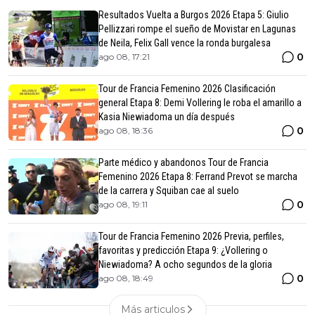
Resultados Vuelta a Burgos 2026 Etapa 5: Giulio
Pellizzari rompe el sueño de Movistar en Lagunas
de Neila, Felix Gall vence la ronda burgalesa
0
ago 08, 17:21
Tour de Francia Femenino 2026 Clasificación
general Etapa 8: Demi Vollering le roba el amarillo a
Kasia Niewiadoma un día después
0
ago 08, 18:36
Parte médico y abandonos Tour de Francia
Femenino 2026 Etapa 8: Ferrand Prevot se marcha
de la carrera y Squiban cae al suelo
0
ago 08, 19:11
Tour de Francia Femenino 2026 Previa, perfiles,
favoritas y predicción Etapa 9: ¿Vollering o
Niewiadoma? A ocho segundos de la gloria
0
ago 08, 18:49
Más articulos