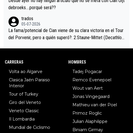
Desde ayer no hay ningún artículo que no se meta con Cian Uijt
debroeks….porqué será??
trados
05-07-2026
La fama/potencial de Cian viene de su clara victoria en el Tour
del Porvenir, pero a quién superó?: 2.Staune-Mittet (Decathlon,
34º en el pasado Giro), 3.Hessmann (sí, Hessmann...), 4.Ryan (E
DF), 5.Piganzoli (Visma), 6.Fancellu (Ukyo), 7.Wilksch (Tudor),
8.Lenny Martinez (Bahrein), 9. Van Belle (Visma), 10. Vacek (Li
CARRERAS
HOMBRES
dl). A tiempo vista se obtiene mucha información...
Volta ao Algarve
Tadej Pogacar
Clasica Jaén Paraiso
Remco Evenepoel
Interior
Wout van Aert
Tour of Turkey
Jonas Vingegaard
Giro del Veneto
Mathieu van der Poel
Veneto Classic
Primoz Roglic
Il Lombardia
Julian Alaphilippe
Mundial de Ciclismo
Biniam Girmay