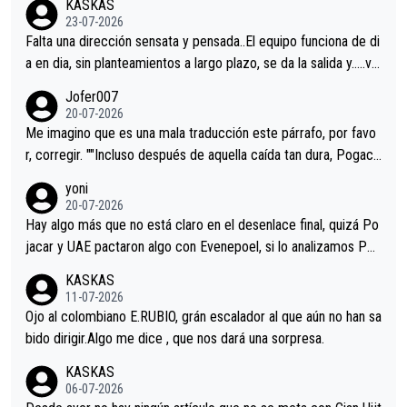
KASKAS
23-07-2026
Falta una dirección sensata y pensada..El equipo funciona de di
a en dia, sin planteamientos a largo plazo, se da la salida y…..ve
remos qué pasa.Hecho de menos esos directores , Langarica,
Jofer007
Minguez, Velez etc etc.Me da pena vivir estos momentos tan
20-07-2026
tristes sin victorias.
Me imagino que es una mala traducción este párrafo, por favo
r, corregir. ""Incluso después de aquella caída tan dura, Pogaca
r volvió a atacarle en un descenso durante el Giro y Vingegaard
yoni
permaneció pegado a su rueda. Parecía increíble la forma en l
20-07-2026
a que era capaz de controlar el miedo", recordó."
Hay algo más que no está claro en el desenlace final, quizá Po
jacar y UAE pactaron algo con Evenepoel, si lo analizamos Poj
acar no sprintó a tope y de hecho los últimos metros entra cas
KASKAS
i sin pedalear, luego está el saludo con Evenepoel dándose la
11-07-2026
mano de una manera muy fraternal, más allá de los típicos toqu
Ojo al colombiano E.RUBIO, grán escalador al que aún no han sa
es en el hombro con que saludaba a Vingegard. Ahí hubo una in
bido dirigir.Algo me dice , que nos dará una sorpresa.
trahistoria que nunca sabremos. Quién mucho abarca poco apri
KASKAS
eta, a ver si por querer poner a Del Toro con calzador en posi
06-07-2026
ción de podio UAE y Pojacar se van complicar el tour.