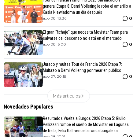
general Etapa 8: Demi Vollering le roba el amarillo a
Kasia Niewiadoma un día después
0
ago 08, 18:36
El gran "fichaje" que necesita Movistar Team para
salvarse del descenso no está en el mercado
0
ago 08, 6:00
Jurado y multas Tour de Francia 2026 Etapa 7:
Multazo a Demi Vollering por mear en público
0
ago 07, 20:18
Más articulos
Novedades Populares
Resultados Vuelta a Burgos 2026 Etapa 5: Giulio
Pellizzari rompe el sueño de Movistar en Lagunas
de Neila, Felix Gall vence la ronda burgalesa
0
ago 08, 17:21