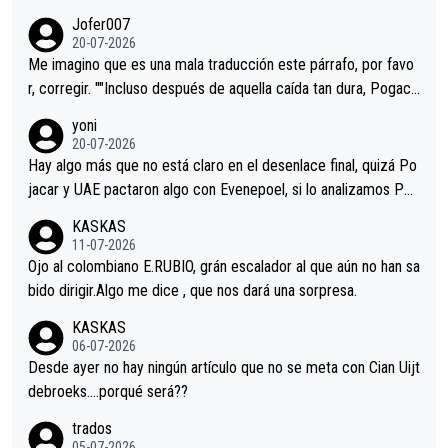
remos qué pasa.Hecho de menos esos directores , Langarica,
Jofer007
Minguez, Velez etc etc.Me da pena vivir estos momentos tan
20-07-2026
tristes sin victorias.
Me imagino que es una mala traducción este párrafo, por favo
r, corregir. ""Incluso después de aquella caída tan dura, Pogaca
r volvió a atacarle en un descenso durante el Giro y Vingegaard
yoni
permaneció pegado a su rueda. Parecía increíble la forma en l
20-07-2026
a que era capaz de controlar el miedo", recordó."
Hay algo más que no está claro en el desenlace final, quizá Po
jacar y UAE pactaron algo con Evenepoel, si lo analizamos Poj
acar no sprintó a tope y de hecho los últimos metros entra cas
KASKAS
i sin pedalear, luego está el saludo con Evenepoel dándose la
11-07-2026
mano de una manera muy fraternal, más allá de los típicos toqu
Ojo al colombiano E.RUBIO, grán escalador al que aún no han sa
es en el hombro con que saludaba a Vingegard. Ahí hubo una in
bido dirigir.Algo me dice , que nos dará una sorpresa.
trahistoria que nunca sabremos. Quién mucho abarca poco apri
KASKAS
eta, a ver si por querer poner a Del Toro con calzador en posi
06-07-2026
ción de podio UAE y Pojacar se van complicar el tour.
Desde ayer no hay ningún artículo que no se meta con Cian Uijt
debroeks….porqué será??
trados
05-07-2026