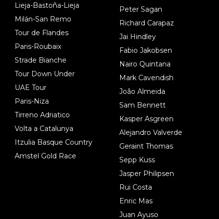
Lieja-Bastoña-Lieja
Peter Sagan
Milán-San Remo
Richard Carapaz
Tour de Flandes
Jai Hindley
Paris-Roubaix
Fabio Jakobsen
Strade Bianche
Nairo Quintana
Tour Down Under
Mark Cavendish
UAE Tour
João Almeida
Paris-Niza
Sam Bennett
Tirreno Adriatico
Kasper Asgreen
Volta a Catalunya
Alejandro Valverde
Itzulia Basque Country
Geraint Thomas
Amstel Gold Race
Sepp Kuss
Jasper Philipsen
Rui Costa
Enric Mas
Juan Ayuso