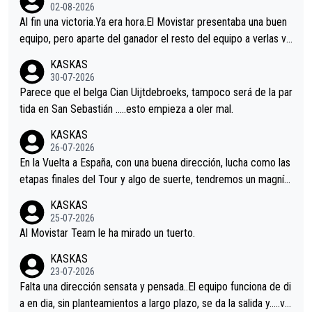
02-08-2026
Al fin una victoria.Ya era hora.El Movistar presentaba una buen
equipo, pero aparte del ganador el resto del equipo a verlas ve
nir.Repito aqui falta algo , y no es precisamente los corredore
KASKAS
s.La única buena noticia es la mejoría de Enric Más en San Seb
30-07-2026
astian.Si en la Vuelta a Burgos sigue la mejoría, podríamos ten
Parece que el belga Cian Uijtdebroeks, tampoco será de la par
er alguna sorpresa en la Vuelta.Ojalá.
tida en San Sebastián …..esto empieza a oler mal.
KASKAS
26-07-2026
En la Vuelta a España, con una buena dirección, lucha como las
etapas finales del Tour y algo de suerte, tendremos un magnífi
co resultado.Acepto apuestas………Suerte
KASKAS
25-07-2026
Al Movistar Team le ha mirado un tuerto.
KASKAS
23-07-2026
Falta una dirección sensata y pensada..El equipo funciona de di
a en dia, sin planteamientos a largo plazo, se da la salida y…..ve