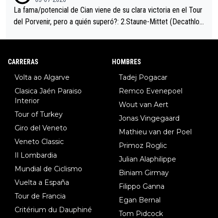
La fama/potencial de Cian viene de su clara victoria en el Tour
del Porvenir, pero a quién superó?: 2.Staune-Mittet (Decathlon,
34º en el pasado Giro), 3.Hessmann (sí, Hessmann...), 4.Ryan (E
DF), 5.Piganzoli (Visma), 6.Fancellu (Ukyo), 7.Wilksch (Tudor),
8.Lenny Martinez (Bahrein), 9. Van Belle (Visma), 10. Vacek (Li
CARRERAS
HOMBRES
dl). A tiempo vista se obtiene mucha información...
Volta ao Algarve
Tadej Pogacar
Clasica Jaén Paraiso
Remco Evenepoel
Interior
Wout van Aert
Tour of Turkey
Jonas Vingegaard
Giro del Veneto
Mathieu van der Poel
Veneto Classic
Primoz Roglic
Il Lombardia
Julian Alaphilippe
Mundial de Ciclismo
Biniam Girmay
Vuelta a España
Filippo Ganna
Tour de Francia
Egan Bernal
Critérium du Dauphiné
Tom Pidcock