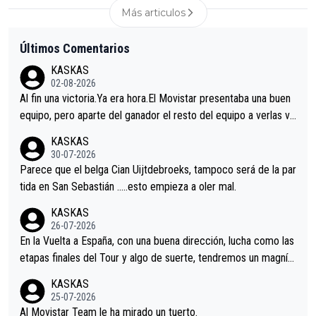
Más articulos
Últimos Comentarios
KASKAS
02-08-2026
Al fin una victoria.Ya era hora.El Movistar presentaba una buen
equipo, pero aparte del ganador el resto del equipo a verlas ve
nir.Repito aqui falta algo , y no es precisamente los corredore
KASKAS
s.La única buena noticia es la mejoría de Enric Más en San Seb
30-07-2026
astian.Si en la Vuelta a Burgos sigue la mejoría, podríamos ten
Parece que el belga Cian Uijtdebroeks, tampoco será de la par
er alguna sorpresa en la Vuelta.Ojalá.
tida en San Sebastián …..esto empieza a oler mal.
KASKAS
26-07-2026
En la Vuelta a España, con una buena dirección, lucha como las
etapas finales del Tour y algo de suerte, tendremos un magnífi
co resultado.Acepto apuestas………Suerte
KASKAS
25-07-2026
Al Movistar Team le ha mirado un tuerto.