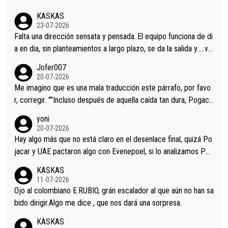
KASKAS
23-07-2026
Falta una dirección sensata y pensada..El equipo funciona de di
a en dia, sin planteamientos a largo plazo, se da la salida y…..ve
remos qué pasa.Hecho de menos esos directores , Langarica,
Jofer007
Minguez, Velez etc etc.Me da pena vivir estos momentos tan
20-07-2026
tristes sin victorias.
Me imagino que es una mala traducción este párrafo, por favo
r, corregir. ""Incluso después de aquella caída tan dura, Pogaca
r volvió a atacarle en un descenso durante el Giro y Vingegaard
yoni
permaneció pegado a su rueda. Parecía increíble la forma en l
20-07-2026
a que era capaz de controlar el miedo", recordó."
Hay algo más que no está claro en el desenlace final, quizá Po
jacar y UAE pactaron algo con Evenepoel, si lo analizamos Poj
acar no sprintó a tope y de hecho los últimos metros entra cas
KASKAS
i sin pedalear, luego está el saludo con Evenepoel dándose la
11-07-2026
mano de una manera muy fraternal, más allá de los típicos toqu
Ojo al colombiano E.RUBIO, grán escalador al que aún no han sa
es en el hombro con que saludaba a Vingegard. Ahí hubo una in
bido dirigir.Algo me dice , que nos dará una sorpresa.
trahistoria que nunca sabremos. Quién mucho abarca poco apri
KASKAS
eta, a ver si por querer poner a Del Toro con calzador en posi