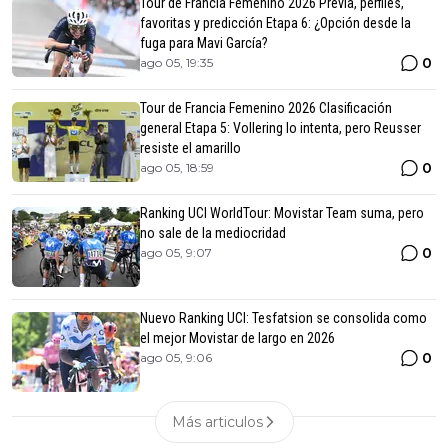
Tour de Francia Femenino 2026 Previa, perfiles,
favoritas y predicción Etapa 6: ¿Opción desde la
fuga para Mavi García?
0
ago 05, 19:35
Tour de Francia Femenino 2026 Clasificación
general Etapa 5: Vollering lo intenta, pero Reusser
resiste el amarillo
0
ago 05, 18:59
Ranking UCI WorldTour: Movistar Team suma, pero
no sale de la mediocridad
0
ago 05, 9:07
Nuevo Ranking UCI: Tesfatsion se consolida como
el mejor Movistar de largo en 2026
0
ago 05, 9:06
Más articulos