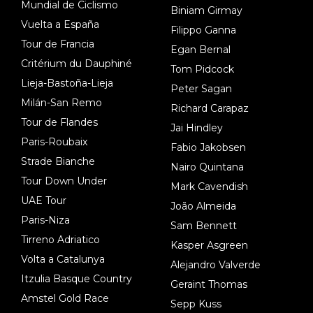
Mundial de Ciclismo
Biniam Girmay
Vuelta a España
Filippo Ganna
Tour de Francia
Egan Bernal
Critérium du Dauphiné
Tom Pidcock
Lieja-Bastoña-Lieja
Peter Sagan
Milán-San Remo
Richard Carapaz
Tour de Flandes
Jai Hindley
Paris-Roubaix
Fabio Jakobsen
Strade Bianche
Nairo Quintana
Tour Down Under
Mark Cavendish
UAE Tour
João Almeida
Paris-Niza
Sam Bennett
Tirreno Adriatico
Kasper Asgreen
Volta a Catalunya
Alejandro Valverde
Itzulia Basque Country
Geraint Thomas
Amstel Gold Race
Sepp Kuss