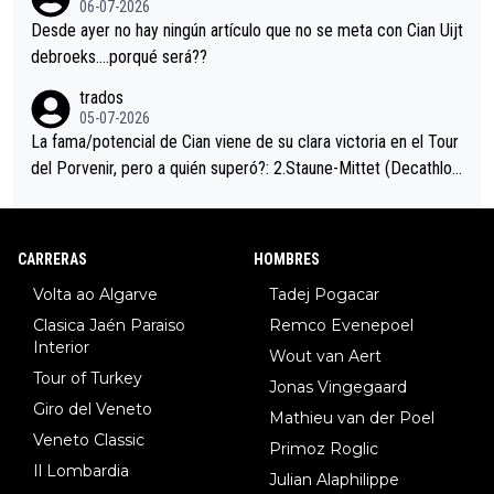
06-07-2026
ción de podio UAE y Pojacar se van complicar el tour.
Desde ayer no hay ningún artículo que no se meta con Cian Uijt
debroeks….porqué será??
trados
05-07-2026
La fama/potencial de Cian viene de su clara victoria en el Tour
del Porvenir, pero a quién superó?: 2.Staune-Mittet (Decathlon,
34º en el pasado Giro), 3.Hessmann (sí, Hessmann...), 4.Ryan (E
DF), 5.Piganzoli (Visma), 6.Fancellu (Ukyo), 7.Wilksch (Tudor),
8.Lenny Martinez (Bahrein), 9. Van Belle (Visma), 10. Vacek (Li
CARRERAS
HOMBRES
dl). A tiempo vista se obtiene mucha información...
Volta ao Algarve
Tadej Pogacar
Clasica Jaén Paraiso
Remco Evenepoel
Interior
Wout van Aert
Tour of Turkey
Jonas Vingegaard
Giro del Veneto
Mathieu van der Poel
Veneto Classic
Primoz Roglic
Il Lombardia
Julian Alaphilippe