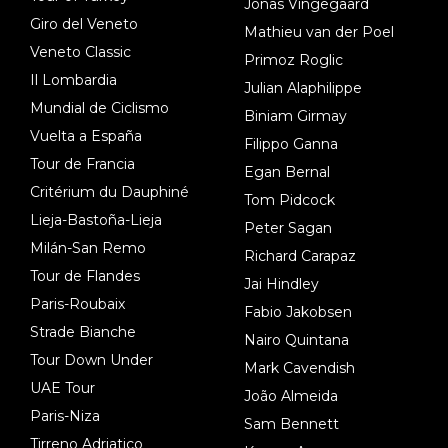
Jonas Vingegaard
Giro del Veneto
Mathieu van der Poel
Veneto Classic
Primoz Roglic
Il Lombardia
Julian Alaphilippe
Mundial de Ciclismo
Biniam Girmay
Vuelta a España
Filippo Ganna
Tour de Francia
Egan Bernal
Critérium du Dauphiné
Tom Pidcock
Lieja-Bastoña-Lieja
Peter Sagan
Milán-San Remo
Richard Carapaz
Tour de Flandes
Jai Hindley
Paris-Roubaix
Fabio Jakobsen
Strade Bianche
Nairo Quintana
Tour Down Under
Mark Cavendish
UAE Tour
João Almeida
Paris-Niza
Sam Bennett
Tirreno Adriatico