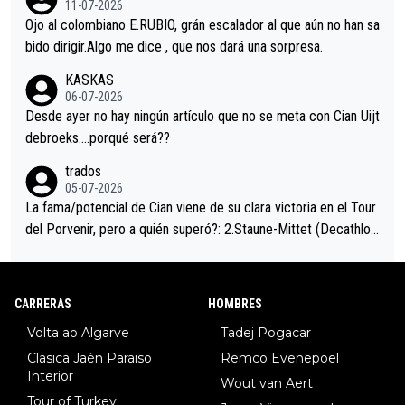
11-07-2026
mano de una manera muy fraternal, más allá de los típicos toqu
Ojo al colombiano E.RUBIO, grán escalador al que aún no han sa
es en el hombro con que saludaba a Vingegard. Ahí hubo una in
bido dirigir.Algo me dice , que nos dará una sorpresa.
trahistoria que nunca sabremos. Quién mucho abarca poco apri
KASKAS
eta, a ver si por querer poner a Del Toro con calzador en posi
06-07-2026
ción de podio UAE y Pojacar se van complicar el tour.
Desde ayer no hay ningún artículo que no se meta con Cian Uijt
debroeks….porqué será??
trados
05-07-2026
La fama/potencial de Cian viene de su clara victoria en el Tour
del Porvenir, pero a quién superó?: 2.Staune-Mittet (Decathlon,
34º en el pasado Giro), 3.Hessmann (sí, Hessmann...), 4.Ryan (E
DF), 5.Piganzoli (Visma), 6.Fancellu (Ukyo), 7.Wilksch (Tudor),
8.Lenny Martinez (Bahrein), 9. Van Belle (Visma), 10. Vacek (Li
CARRERAS
HOMBRES
dl). A tiempo vista se obtiene mucha información...
Volta ao Algarve
Tadej Pogacar
Clasica Jaén Paraiso
Remco Evenepoel
Interior
Wout van Aert
Tour of Turkey