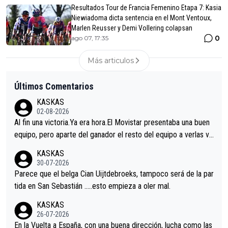
Resultados Tour de Francia Femenino Etapa 7: Kasia
Niewiadoma dicta sentencia en el Mont Ventoux,
Marlen Reusser y Demi Vollering colapsan
0
ago 07, 17:35
Más articulos
Últimos Comentarios
KASKAS
02-08-2026
Al fin una victoria.Ya era hora.El Movistar presentaba una buen
equipo, pero aparte del ganador el resto del equipo a verlas ve
nir.Repito aqui falta algo , y no es precisamente los corredore
KASKAS
s.La única buena noticia es la mejoría de Enric Más en San Seb
30-07-2026
astian.Si en la Vuelta a Burgos sigue la mejoría, podríamos ten
Parece que el belga Cian Uijtdebroeks, tampoco será de la par
er alguna sorpresa en la Vuelta.Ojalá.
tida en San Sebastián …..esto empieza a oler mal.
KASKAS
26-07-2026
En la Vuelta a España, con una buena dirección, lucha como las