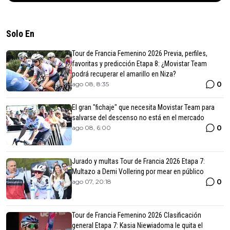
Solo En
Tour de Francia Femenino 2026 Previa, perfiles,
favoritas y predicción Etapa 8: ¿Movistar Team
podrá recuperar el amarillo en Niza?
0
ago 08, 8:35
El gran "fichaje" que necesita Movistar Team para
salvarse del descenso no está en el mercado
0
ago 08, 6:00
Jurado y multas Tour de Francia 2026 Etapa 7:
Multazo a Demi Vollering por mear en público
0
ago 07, 20:18
Tour de Francia Femenino 2026 Clasificación
general Etapa 7: Kasia Niewiadoma le quita el