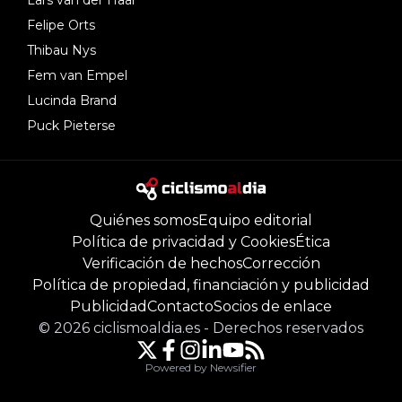
Lars van der Haar
Felipe Orts
Thibau Nys
Fem van Empel
Lucinda Brand
Puck Pieterse
Quiénes somos
Equipo editorial
Política de privacidad y Cookies
Ética
Verificación de hechos
Corrección
Política de propiedad, financiación y publicidad
Publicidad
Contacto
Socios de enlace
©
2026
ciclismoaldia.es
-
Derechos reservados
Powered by Newsifier