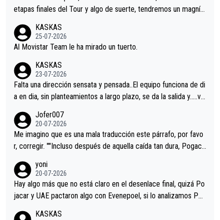
etapas finales del Tour y algo de suerte, tendremos un magnífi
co resultado.Acepto apuestas………Suerte
KASKAS
25-07-2026
Al Movistar Team le ha mirado un tuerto.
KASKAS
23-07-2026
Falta una dirección sensata y pensada..El equipo funciona de di
a en dia, sin planteamientos a largo plazo, se da la salida y…..ve
remos qué pasa.Hecho de menos esos directores , Langarica,
Jofer007
Minguez, Velez etc etc.Me da pena vivir estos momentos tan
20-07-2026
tristes sin victorias.
Me imagino que es una mala traducción este párrafo, por favo
r, corregir. ""Incluso después de aquella caída tan dura, Pogaca
r volvió a atacarle en un descenso durante el Giro y Vingegaard
yoni
permaneció pegado a su rueda. Parecía increíble la forma en l
20-07-2026
a que era capaz de controlar el miedo", recordó."
Hay algo más que no está claro en el desenlace final, quizá Po
jacar y UAE pactaron algo con Evenepoel, si lo analizamos Poj
acar no sprintó a tope y de hecho los últimos metros entra cas
KASKAS
i sin pedalear, luego está el saludo con Evenepoel dándose la