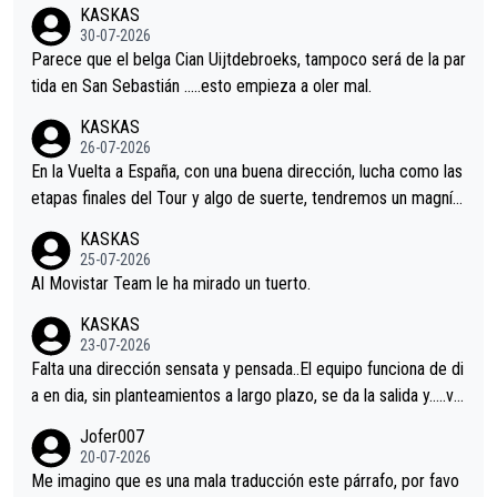
nir.Repito aqui falta algo , y no es precisamente los corredore
KASKAS
s.La única buena noticia es la mejoría de Enric Más en San Seb
30-07-2026
astian.Si en la Vuelta a Burgos sigue la mejoría, podríamos ten
Parece que el belga Cian Uijtdebroeks, tampoco será de la par
er alguna sorpresa en la Vuelta.Ojalá.
tida en San Sebastián …..esto empieza a oler mal.
KASKAS
26-07-2026
En la Vuelta a España, con una buena dirección, lucha como las
etapas finales del Tour y algo de suerte, tendremos un magnífi
co resultado.Acepto apuestas………Suerte
KASKAS
25-07-2026
Al Movistar Team le ha mirado un tuerto.
KASKAS
23-07-2026
Falta una dirección sensata y pensada..El equipo funciona de di
a en dia, sin planteamientos a largo plazo, se da la salida y…..ve
remos qué pasa.Hecho de menos esos directores , Langarica,
Jofer007
Minguez, Velez etc etc.Me da pena vivir estos momentos tan
20-07-2026
tristes sin victorias.
Me imagino que es una mala traducción este párrafo, por favo