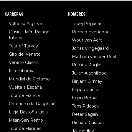
DF), 5.Piganzoli (Visma), 6.Fancellu (Ukyo), 7.Wilksch (Tudor),
8.Lenny Martinez (Bahrein), 9. Van Belle (Visma), 10. Vacek (Li
CARRERAS
HOMBRES
dl). A tiempo vista se obtiene mucha información...
Volta ao Algarve
Tadej Pogacar
Clasica Jaén Paraiso
Remco Evenepoel
Interior
Wout van Aert
Tour of Turkey
Jonas Vingegaard
Giro del Veneto
Mathieu van der Poel
Veneto Classic
Primoz Roglic
Il Lombardia
Julian Alaphilippe
Mundial de Ciclismo
Biniam Girmay
Vuelta a España
Filippo Ganna
Tour de Francia
Egan Bernal
Critérium du Dauphiné
Tom Pidcock
Lieja-Bastoña-Lieja
Peter Sagan
Milán-San Remo
Richard Carapaz
Tour de Flandes
Jai Hindley