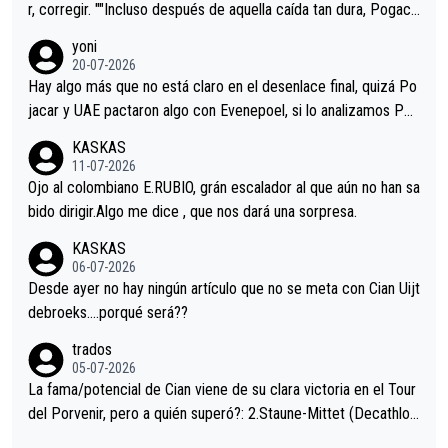
r, corregir. ""Incluso después de aquella caída tan dura, Pogaca
r volvió a atacarle en un descenso durante el Giro y Vingegaard
yoni
permaneció pegado a su rueda. Parecía increíble la forma en l
20-07-2026
a que era capaz de controlar el miedo", recordó."
Hay algo más que no está claro en el desenlace final, quizá Po
jacar y UAE pactaron algo con Evenepoel, si lo analizamos Poj
acar no sprintó a tope y de hecho los últimos metros entra cas
KASKAS
i sin pedalear, luego está el saludo con Evenepoel dándose la
11-07-2026
mano de una manera muy fraternal, más allá de los típicos toqu
Ojo al colombiano E.RUBIO, grán escalador al que aún no han sa
es en el hombro con que saludaba a Vingegard. Ahí hubo una in
bido dirigir.Algo me dice , que nos dará una sorpresa.
trahistoria que nunca sabremos. Quién mucho abarca poco apri
KASKAS
eta, a ver si por querer poner a Del Toro con calzador en posi
06-07-2026
ción de podio UAE y Pojacar se van complicar el tour.
Desde ayer no hay ningún artículo que no se meta con Cian Uijt
debroeks….porqué será??
trados
05-07-2026
La fama/potencial de Cian viene de su clara victoria en el Tour
del Porvenir, pero a quién superó?: 2.Staune-Mittet (Decathlon,
34º en el pasado Giro), 3.Hessmann (sí, Hessmann...), 4.Ryan (E