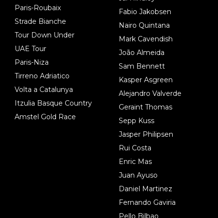
Paris-Roubaix
Fabio Jakobsen
Strade Bianche
Nairo Quintana
Tour Down Under
Mark Cavendish
UAE Tour
João Almeida
Paris-Niza
Sam Bennett
Tirreno Adriatico
Kasper Asgreen
Volta a Catalunya
Alejandro Valverde
Itzulia Basque Country
Geraint Thomas
Amstel Gold Race
Sepp Kuss
Jasper Philipsen
Rui Costa
Enric Mas
Juan Ayuso
Daniel Martinez
Fernando Gaviria
Pello Bilbao