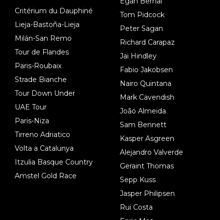
Egan Bernal
Critérium du Dauphiné
Tom Pidcock
Lieja-Bastoña-Lieja
Peter Sagan
Milán-San Remo
Richard Carapaz
Tour de Flandes
Jai Hindley
Paris-Roubaix
Fabio Jakobsen
Strade Bianche
Nairo Quintana
Tour Down Under
Mark Cavendish
UAE Tour
João Almeida
Paris-Niza
Sam Bennett
Tirreno Adriatico
Kasper Asgreen
Volta a Catalunya
Alejandro Valverde
Itzulia Basque Country
Geraint Thomas
Amstel Gold Race
Sepp Kuss
Jasper Philipsen
Rui Costa