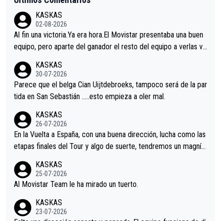
KASKAS
02-08-2026
Al fin una victoria.Ya era hora.El Movistar presentaba una buen
equipo, pero aparte del ganador el resto del equipo a verlas ve
nir.Repito aqui falta algo , y no es precisamente los corredore
KASKAS
s.La única buena noticia es la mejoría de Enric Más en San Seb
30-07-2026
astian.Si en la Vuelta a Burgos sigue la mejoría, podríamos ten
Parece que el belga Cian Uijtdebroeks, tampoco será de la par
er alguna sorpresa en la Vuelta.Ojalá.
tida en San Sebastián …..esto empieza a oler mal.
KASKAS
26-07-2026
En la Vuelta a España, con una buena dirección, lucha como las
etapas finales del Tour y algo de suerte, tendremos un magnífi
co resultado.Acepto apuestas………Suerte
KASKAS
25-07-2026
Al Movistar Team le ha mirado un tuerto.
KASKAS
23-07-2026