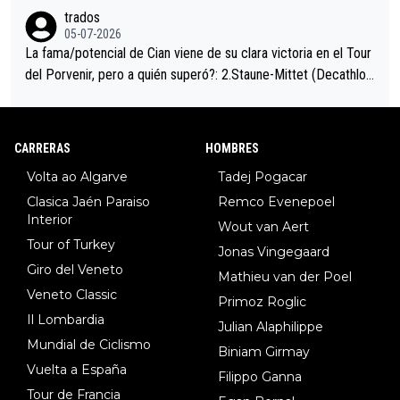
trados
05-07-2026
La fama/potencial de Cian viene de su clara victoria en el Tour
del Porvenir, pero a quién superó?: 2.Staune-Mittet (Decathlon,
34º en el pasado Giro), 3.Hessmann (sí, Hessmann...), 4.Ryan (E
DF), 5.Piganzoli (Visma), 6.Fancellu (Ukyo), 7.Wilksch (Tudor),
8.Lenny Martinez (Bahrein), 9. Van Belle (Visma), 10. Vacek (Li
CARRERAS
HOMBRES
dl). A tiempo vista se obtiene mucha información...
Volta ao Algarve
Tadej Pogacar
Clasica Jaén Paraiso
Remco Evenepoel
Interior
Wout van Aert
Tour of Turkey
Jonas Vingegaard
Giro del Veneto
Mathieu van der Poel
Veneto Classic
Primoz Roglic
Il Lombardia
Julian Alaphilippe
Mundial de Ciclismo
Biniam Girmay
Vuelta a España
Filippo Ganna
Tour de Francia