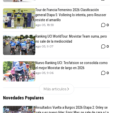
Tour de Francia Femenino 2026 Clasificación
general Etapa 5: Vollering lo intenta, pero Reusser
resiste el amarillo
0
ago 05, 18:59
Ranking UCI WorldTour: Movistar Team suma, pero
no sale de la mediocridad
0
ago 05, 9:07
Nuevo Ranking UCI: Tesfatsion se consolida como
el mejor Movistar de largo en 2026
0
ago 05, 9:06
Más articulos
Novedades Populares
Resultados Vuelta a Burgos 2026 Etapa 2: Onley se
sale y es nuevo líder; Enric Mas se sale de cara a La