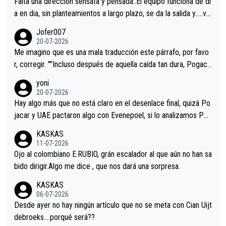
Falta una dirección sensata y pensada..El equipo funciona de di
a en dia, sin planteamientos a largo plazo, se da la salida y…..ve
remos qué pasa.Hecho de menos esos directores , Langarica,
Jofer007
Minguez, Velez etc etc.Me da pena vivir estos momentos tan
20-07-2026
tristes sin victorias.
Me imagino que es una mala traducción este párrafo, por favo
r, corregir. ""Incluso después de aquella caída tan dura, Pogaca
r volvió a atacarle en un descenso durante el Giro y Vingegaard
yoni
permaneció pegado a su rueda. Parecía increíble la forma en l
20-07-2026
a que era capaz de controlar el miedo", recordó."
Hay algo más que no está claro en el desenlace final, quizá Po
jacar y UAE pactaron algo con Evenepoel, si lo analizamos Poj
acar no sprintó a tope y de hecho los últimos metros entra cas
KASKAS
i sin pedalear, luego está el saludo con Evenepoel dándose la
11-07-2026
mano de una manera muy fraternal, más allá de los típicos toqu
Ojo al colombiano E.RUBIO, grán escalador al que aún no han sa
es en el hombro con que saludaba a Vingegard. Ahí hubo una in
bido dirigir.Algo me dice , que nos dará una sorpresa.
trahistoria que nunca sabremos. Quién mucho abarca poco apri
KASKAS
eta, a ver si por querer poner a Del Toro con calzador en posi
06-07-2026
ción de podio UAE y Pojacar se van complicar el tour.
Desde ayer no hay ningún artículo que no se meta con Cian Uijt
debroeks….porqué será??