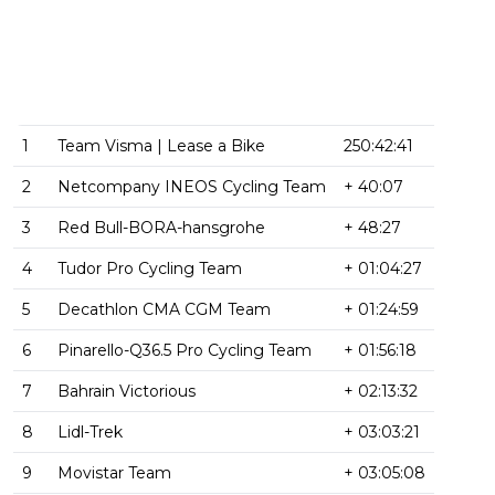
1
Team Visma | Lease a Bike
250:42:41
2
Netcompany INEOS Cycling Team
+ 40:07
3
Red Bull-BORA-hansgrohe
+ 48:27
4
Tudor Pro Cycling Team
+ 01:04:27
5
Decathlon CMA CGM Team
+ 01:24:59
6
Pinarello-Q36.5 Pro Cycling Team
+ 01:56:18
7
Bahrain Victorious
+ 02:13:32
8
Lidl-Trek
+ 03:03:21
9
Movistar Team
+ 03:05:08