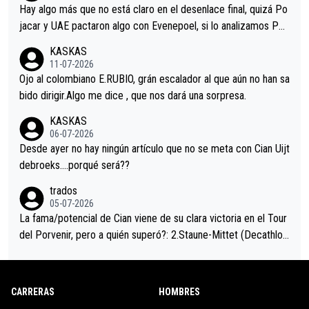
a que era capaz de controlar el miedo", recordó."
Hay algo más que no está claro en el desenlace final, quizá Po
jacar y UAE pactaron algo con Evenepoel, si lo analizamos Poj
acar no sprintó a tope y de hecho los últimos metros entra cas
KASKAS
i sin pedalear, luego está el saludo con Evenepoel dándose la
11-07-2026
mano de una manera muy fraternal, más allá de los típicos toqu
Ojo al colombiano E.RUBIO, grán escalador al que aún no han sa
es en el hombro con que saludaba a Vingegard. Ahí hubo una in
bido dirigir.Algo me dice , que nos dará una sorpresa.
trahistoria que nunca sabremos. Quién mucho abarca poco apri
KASKAS
eta, a ver si por querer poner a Del Toro con calzador en posi
06-07-2026
ción de podio UAE y Pojacar se van complicar el tour.
Desde ayer no hay ningún artículo que no se meta con Cian Uijt
debroeks….porqué será??
trados
05-07-2026
La fama/potencial de Cian viene de su clara victoria en el Tour
del Porvenir, pero a quién superó?: 2.Staune-Mittet (Decathlon,
34º en el pasado Giro), 3.Hessmann (sí, Hessmann...), 4.Ryan (E
DF), 5.Piganzoli (Visma), 6.Fancellu (Ukyo), 7.Wilksch (Tudor),
8.Lenny Martinez (Bahrein), 9. Van Belle (Visma), 10. Vacek (Li
CARRERAS
HOMBRES
dl). A tiempo vista se obtiene mucha información...