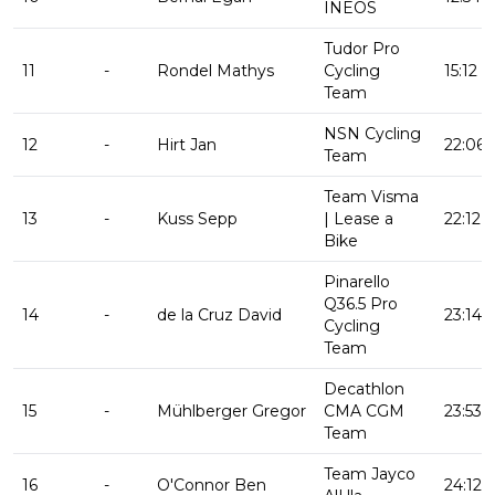
INEOS
Tudor Pro
11
-
Rondel Mathys
Cycling
15:12
Team
NSN Cycling
12
-
Hirt Jan
22:06
Team
Team Visma
13
-
Kuss Sepp
| Lease a
22:12
Bike
Pinarello
Q36.5 Pro
14
-
de la Cruz David
23:14
Cycling
Team
Decathlon
15
-
Mühlberger Gregor
CMA CGM
23:53
Team
Team Jayco
16
-
O'Connor Ben
24:12