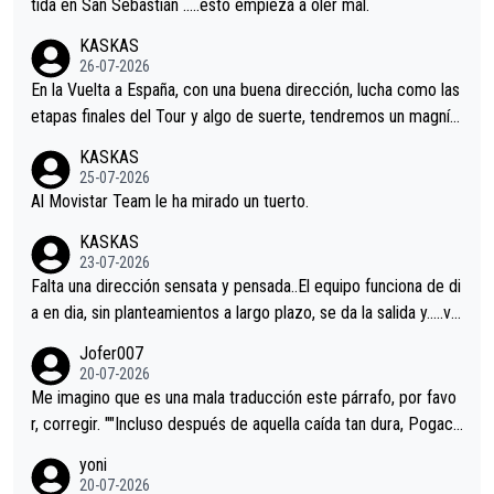
tida en San Sebastián …..esto empieza a oler mal.
KASKAS
26-07-2026
En la Vuelta a España, con una buena dirección, lucha como las
etapas finales del Tour y algo de suerte, tendremos un magnífi
co resultado.Acepto apuestas………Suerte
KASKAS
25-07-2026
Al Movistar Team le ha mirado un tuerto.
KASKAS
23-07-2026
Falta una dirección sensata y pensada..El equipo funciona de di
a en dia, sin planteamientos a largo plazo, se da la salida y…..ve
remos qué pasa.Hecho de menos esos directores , Langarica,
Jofer007
Minguez, Velez etc etc.Me da pena vivir estos momentos tan
20-07-2026
tristes sin victorias.
Me imagino que es una mala traducción este párrafo, por favo
r, corregir. ""Incluso después de aquella caída tan dura, Pogaca
r volvió a atacarle en un descenso durante el Giro y Vingegaard
yoni
permaneció pegado a su rueda. Parecía increíble la forma en l
20-07-2026