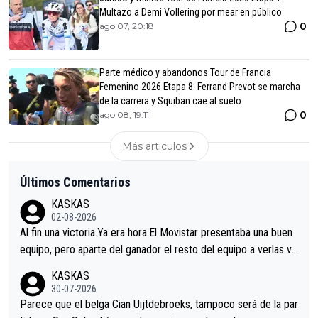
Multazo a Demi Vollering por mear en público
0
ago 07, 20:18
Parte médico y abandonos Tour de Francia
Femenino 2026 Etapa 8: Ferrand Prevot se marcha
de la carrera y Squiban cae al suelo
0
ago 08, 19:11
Más articulos
Últimos Comentarios
KASKAS
02-08-2026
Al fin una victoria.Ya era hora.El Movistar presentaba una buen
equipo, pero aparte del ganador el resto del equipo a verlas ve
nir.Repito aqui falta algo , y no es precisamente los corredore
KASKAS
s.La única buena noticia es la mejoría de Enric Más en San Seb
30-07-2026
astian.Si en la Vuelta a Burgos sigue la mejoría, podríamos ten
Parece que el belga Cian Uijtdebroeks, tampoco será de la par
er alguna sorpresa en la Vuelta.Ojalá.