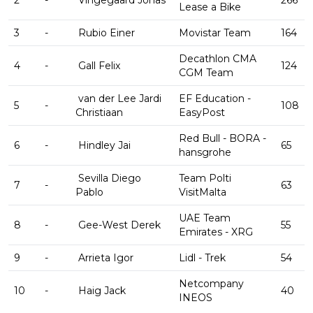
2
-
Vingegaard Jonas
266
Lease a Bike
3
-
Rubio Einer
Movistar Team
164
Decathlon CMA
4
-
Gall Felix
124
CGM Team
van der Lee Jardi
EF Education -
5
-
108
Christiaan
EasyPost
Red Bull - BORA -
6
-
Hindley Jai
65
hansgrohe
Sevilla Diego
Team Polti
7
-
63
Pablo
VisitMalta
UAE Team
8
-
Gee-West Derek
55
Emirates - XRG
9
-
Arrieta Igor
Lidl - Trek
54
Netcompany
10
-
Haig Jack
40
INEOS