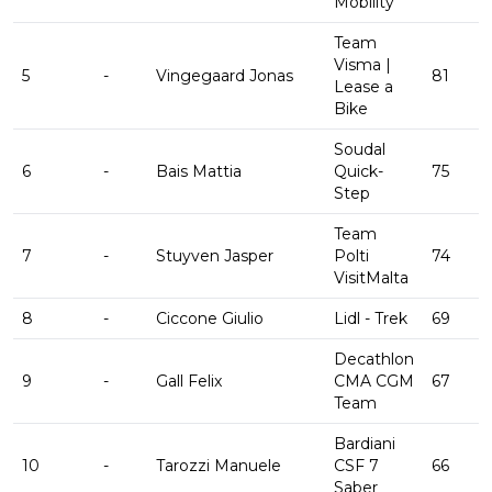
Mobility
Team
Visma |
5
-
Vingegaard Jonas
81
Lease a
Bike
Soudal
6
-
Bais Mattia
Quick-
75
Step
Team
7
-
Stuyven Jasper
Polti
74
VisitMalta
8
-
Ciccone Giulio
Lidl - Trek
69
Decathlon
9
-
Gall Felix
CMA CGM
67
Team
Bardiani
10
-
Tarozzi Manuele
CSF 7
66
Saber