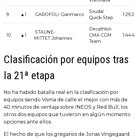
VisitMalta
Soudal
9
▲1
GAROFOLI Gianmarco
1:29:24
Quick-Step
Decathlon
STAUNE-
10
▲1
CMA CGM
1:44:42
MITTET Johannes
Team
Clasificación por equipos tras
la 21ª etapa
No ha habido batalla real en la clasificación por
equipos siendo Visma de calle el mejor con más de
40 minutos de ventaja sobre INEOS y Red Bull, los
otros dos equipos que tuvieron en algún momento
opciones ante ellos.
El hecho de que los gregarios de Jonas Vingegaard