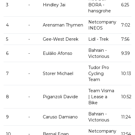
3
-
Hindley Jai
BORA -
6:25
hansgrohe
Netcompany
4
-
Arensman Thymen
7:02
INEOS
5
-
Gee-West Derek
Lidl - Trek
7:56
Bahrain -
6
-
Eulálio Afonso
9:39
Victorious
Tudor Pro
7
-
Storer Michael
Cycling
10:13
Team
Team Visma
8
-
Piganzoli Davide
| Lease a
10:52
Bike
Bahrain -
9
-
Caruso Damiano
11:24
Victorious
Netcompany
10
-
Bernal Egan
12:54