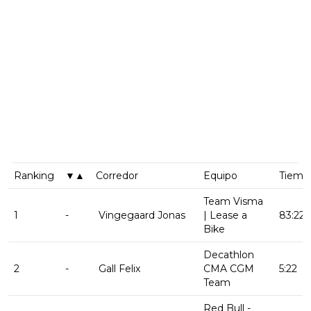
Ranking
▼▲
Corredor
Equipo
Tiemp
Team Visma
1
-
Vingegaard Jonas
| Lease a
83:22:
Bike
Decathlon
2
-
Gall Felix
CMA CGM
5:22
Team
Red Bull -