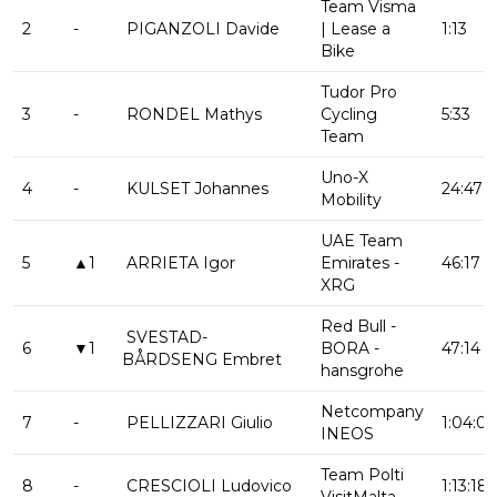
Team Visma
2
-
PIGANZOLI Davide
| Lease a
1:13
Bike
Tudor Pro
3
-
RONDEL Mathys
Cycling
5:33
Team
Uno-X
4
-
KULSET Johannes
24:47
Mobility
UAE Team
5
▲1
ARRIETA Igor
Emirates -
46:17
XRG
Red Bull -
SVESTAD-
6
▼1
BORA -
47:14
BÅRDSENG Embret
hansgrohe
Netcompany
7
-
PELLIZZARI Giulio
1:04:0
INEOS
Team Polti
8
-
CRESCIOLI Ludovico
1:13:18