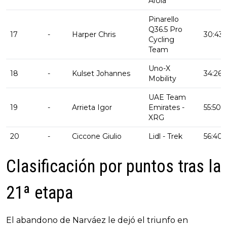
AlUla
Pinarello
Q36.5 Pro
17
-
Harper Chris
30:43
Cycling
Team
Uno-X
18
-
Kulset Johannes
34:26
Mobility
UAE Team
19
-
Arrieta Igor
Emirates -
55:50
XRG
20
-
Ciccone Giulio
Lidl - Trek
56:40
Clasificación por puntos tras la
21ª etapa
El abandono de Narváez le dejó el triunfo en