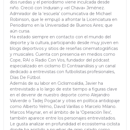
dos ruedas y el periodismo viene inculcada desde
niño. Creció con Indurain y «el Chava» Jiménez.
Admirador de la ‘escuela’ comunicativa de Michael
Robinson, que le empujó a afrontar la Licenciatura en
Periodismo en la Universidad de Buenos Aires; que
aún cursa.
Ha estado siempre en contacto con el mundo del
deporte y la cultura, participando desde muy joven en
blogs deportivos y sitios de reseñas cinematográficas
y musicales. Cuenta con presencia en medios como
Cope, RAI o Radio Con Vos, fundador del pódcast
especializado en ciclismo El Contraanálisis y un canal
dedicado a entrevistas con futbolistas profesionales,
Días De Fútbol.
Además de su labor en Ciclismoaldia, Javier ha
entrevistado a lo largo de este tiempo a figuras clave
en el devenir de nuestro deporte como Alejandro
Valverde o Tadej Pogačar y otras en política antidopaje
como Alberto Yelmo, David Varillas o Marcelo Milano.
Marcos Maynar, en el ámbito de la 'Operación Ílex',
también aparece entre los personajes entrevistados.
Le gusta analizar en profundidad el ecosistema ciclista
donde ha asistido a pruebas de gran calado como