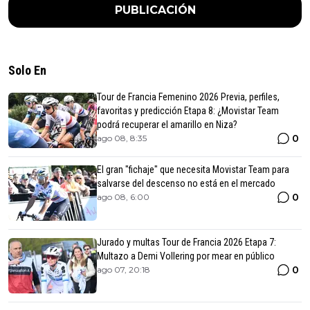
PUBLICACIÓN
Solo En
Tour de Francia Femenino 2026 Previa, perfiles,
favoritas y predicción Etapa 8: ¿Movistar Team
podrá recuperar el amarillo en Niza?
0
ago 08, 8:35
El gran "fichaje" que necesita Movistar Team para
salvarse del descenso no está en el mercado
0
ago 08, 6:00
Jurado y multas Tour de Francia 2026 Etapa 7:
Multazo a Demi Vollering por mear en público
0
ago 07, 20:18