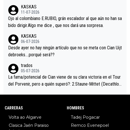
acar no sprintó a tope y de hecho los últimos metros entra cas
KASKAS
i sin pedalear, luego está el saludo con Evenepoel dándose la
11-07-2026
mano de una manera muy fraternal, más allá de los típicos toqu
Ojo al colombiano E.RUBIO, grán escalador al que aún no han sa
es en el hombro con que saludaba a Vingegard. Ahí hubo una in
bido dirigir.Algo me dice , que nos dará una sorpresa.
trahistoria que nunca sabremos. Quién mucho abarca poco apri
KASKAS
eta, a ver si por querer poner a Del Toro con calzador en posi
06-07-2026
ción de podio UAE y Pojacar se van complicar el tour.
Desde ayer no hay ningún artículo que no se meta con Cian Uijt
debroeks….porqué será??
trados
05-07-2026
La fama/potencial de Cian viene de su clara victoria en el Tour
del Porvenir, pero a quién superó?: 2.Staune-Mittet (Decathlon,
34º en el pasado Giro), 3.Hessmann (sí, Hessmann...), 4.Ryan (E
DF), 5.Piganzoli (Visma), 6.Fancellu (Ukyo), 7.Wilksch (Tudor),
8.Lenny Martinez (Bahrein), 9. Van Belle (Visma), 10. Vacek (Li
CARRERAS
HOMBRES
dl). A tiempo vista se obtiene mucha información...
Volta ao Algarve
Tadej Pogacar
Clasica Jaén Paraiso
Remco Evenepoel