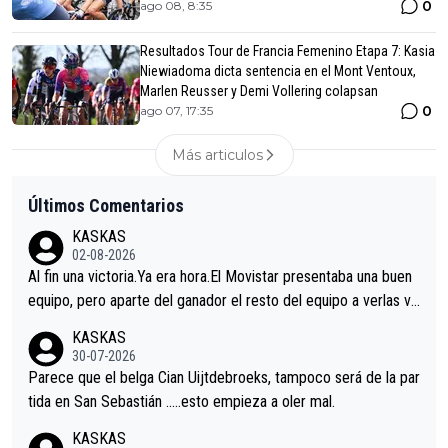
0
ago 08, 8:35
Resultados Tour de Francia Femenino Etapa 7: Kasia
Niewiadoma dicta sentencia en el Mont Ventoux,
Marlen Reusser y Demi Vollering colapsan
0
ago 07, 17:35
Más articulos
Últimos Comentarios
KASKAS
02-08-2026
Al fin una victoria.Ya era hora.El Movistar presentaba una buen
equipo, pero aparte del ganador el resto del equipo a verlas ve
nir.Repito aqui falta algo , y no es precisamente los corredore
KASKAS
s.La única buena noticia es la mejoría de Enric Más en San Seb
30-07-2026
astian.Si en la Vuelta a Burgos sigue la mejoría, podríamos ten
Parece que el belga Cian Uijtdebroeks, tampoco será de la par
er alguna sorpresa en la Vuelta.Ojalá.
tida en San Sebastián …..esto empieza a oler mal.
KASKAS