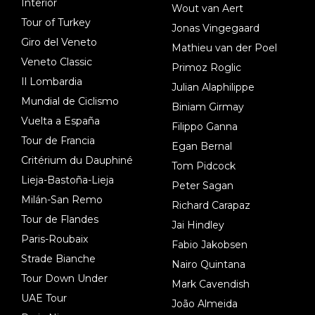
Interior
Wout van Aert
Tour of Turkey
Jonas Vingegaard
Giro del Veneto
Mathieu van der Poel
Veneto Classic
Primoz Roglic
Il Lombardia
Julian Alaphilippe
Mundial de Ciclismo
Biniam Girmay
Vuelta a España
Filippo Ganna
Tour de Francia
Egan Bernal
Critérium du Dauphiné
Tom Pidcock
Lieja-Bastoña-Lieja
Peter Sagan
Milán-San Remo
Richard Carapaz
Tour de Flandes
Jai Hindley
Paris-Roubaix
Fabio Jakobsen
Strade Bianche
Nairo Quintana
Tour Down Under
Mark Cavendish
UAE Tour
João Almeida