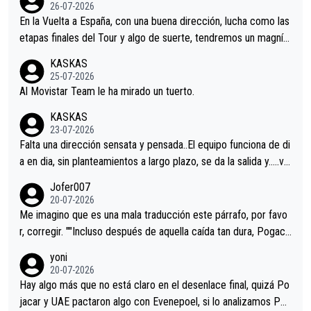
26-07-2026
En la Vuelta a España, con una buena dirección, lucha como las
etapas finales del Tour y algo de suerte, tendremos un magnífi
co resultado.Acepto apuestas………Suerte
KASKAS
25-07-2026
Al Movistar Team le ha mirado un tuerto.
KASKAS
23-07-2026
Falta una dirección sensata y pensada..El equipo funciona de di
a en dia, sin planteamientos a largo plazo, se da la salida y…..ve
remos qué pasa.Hecho de menos esos directores , Langarica,
Jofer007
Minguez, Velez etc etc.Me da pena vivir estos momentos tan
20-07-2026
tristes sin victorias.
Me imagino que es una mala traducción este párrafo, por favo
r, corregir. ""Incluso después de aquella caída tan dura, Pogaca
r volvió a atacarle en un descenso durante el Giro y Vingegaard
yoni
permaneció pegado a su rueda. Parecía increíble la forma en l
20-07-2026
a que era capaz de controlar el miedo", recordó."
Hay algo más que no está claro en el desenlace final, quizá Po
jacar y UAE pactaron algo con Evenepoel, si lo analizamos Poj