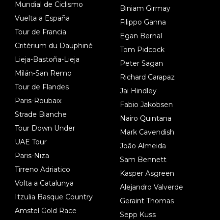
Mundial de Ciclismo
Biniam Girmay
Vuelta a España
Filippo Ganna
Tour de Francia
Egan Bernal
Critérium du Dauphiné
Tom Pidcock
Lieja-Bastoña-Lieja
Peter Sagan
Milán-San Remo
Richard Carapaz
Tour de Flandes
Jai Hindley
Paris-Roubaix
Fabio Jakobsen
Strade Bianche
Nairo Quintana
Tour Down Under
Mark Cavendish
UAE Tour
João Almeida
Paris-Niza
Sam Bennett
Tirreno Adriatico
Kasper Asgreen
Volta a Catalunya
Alejandro Valverde
Itzulia Basque Country
Geraint Thomas
Amstel Gold Race
Sepp Kuss