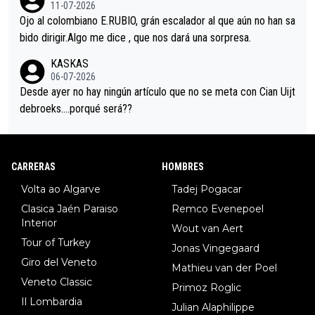
i sin pedalear, luego está el saludo con Evenepoel dándose la
11-07-2026
mano de una manera muy fraternal, más allá de los típicos toqu
Ojo al colombiano E.RUBIO, grán escalador al que aún no han sa
es en el hombro con que saludaba a Vingegard. Ahí hubo una in
bido dirigir.Algo me dice , que nos dará una sorpresa.
trahistoria que nunca sabremos. Quién mucho abarca poco apri
KASKAS
eta, a ver si por querer poner a Del Toro con calzador en posi
06-07-2026
ción de podio UAE y Pojacar se van complicar el tour.
Desde ayer no hay ningún artículo que no se meta con Cian Uijt
debroeks….porqué será??
CARRERAS
HOMBRES
Volta ao Algarve
Tadej Pogacar
Clasica Jaén Paraiso
Remco Evenepoel
Interior
Wout van Aert
Tour of Turkey
Jonas Vingegaard
Giro del Veneto
Mathieu van der Poel
Veneto Classic
Primoz Roglic
Il Lombardia
Julian Alaphilippe