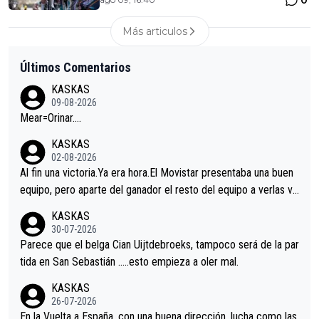
0
Más articulos
Últimos Comentarios
KASKAS
09-08-2026
Mear=Orinar….
KASKAS
02-08-2026
Al fin una victoria.Ya era hora.El Movistar presentaba una buen
equipo, pero aparte del ganador el resto del equipo a verlas ve
nir.Repito aqui falta algo , y no es precisamente los corredore
KASKAS
s.La única buena noticia es la mejoría de Enric Más en San Seb
30-07-2026
astian.Si en la Vuelta a Burgos sigue la mejoría, podríamos ten
Parece que el belga Cian Uijtdebroeks, tampoco será de la par
er alguna sorpresa en la Vuelta.Ojalá.
tida en San Sebastián …..esto empieza a oler mal.
KASKAS
26-07-2026
En la Vuelta a España, con una buena dirección, lucha como las