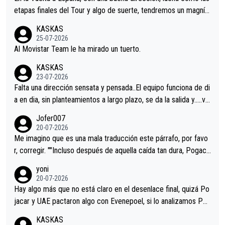
etapas finales del Tour y algo de suerte, tendremos un magnífi
co resultado.Acepto apuestas………Suerte
KASKAS
25-07-2026
Al Movistar Team le ha mirado un tuerto.
KASKAS
23-07-2026
Falta una dirección sensata y pensada..El equipo funciona de di
a en dia, sin planteamientos a largo plazo, se da la salida y…..ve
remos qué pasa.Hecho de menos esos directores , Langarica,
Jofer007
Minguez, Velez etc etc.Me da pena vivir estos momentos tan
20-07-2026
tristes sin victorias.
Me imagino que es una mala traducción este párrafo, por favo
r, corregir. ""Incluso después de aquella caída tan dura, Pogaca
r volvió a atacarle en un descenso durante el Giro y Vingegaard
yoni
permaneció pegado a su rueda. Parecía increíble la forma en l
20-07-2026
a que era capaz de controlar el miedo", recordó."
Hay algo más que no está claro en el desenlace final, quizá Po
jacar y UAE pactaron algo con Evenepoel, si lo analizamos Poj
acar no sprintó a tope y de hecho los últimos metros entra cas
KASKAS