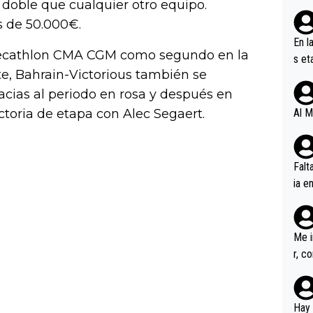
doble que cualquier otro equipo.
ás de 50.000€.
En l
 Decathlon CMA CGM como segundo en la
s et
rte, Bahrain-Victorious también se
ífic
cias al periodo en rosa y después en
ctoria de etapa con Alec Segaert.
Al M
Falt
ia e
erem
a, M
an tr
Me i
r, c
ar v
rd p
en l
Hay 