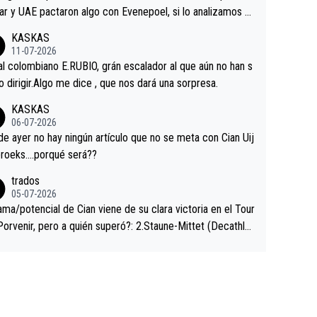
ar y UAE pactaron algo con Evenepoel, si lo analizamos P
ar no sprintó a tope y de hecho los últimos metros entra
KASKAS
 sin pedalear, luego está el saludo con Evenepoel dándose
11-07-2026
ano de una manera muy fraternal, más allá de los típicos t
al colombiano E.RUBIO, grán escalador al que aún no han s
s en el hombro con que saludaba a Vingegard. Ahí hubo u
abido dirigir.Algo me dice , que nos dará una sorpresa.
ntrahistoria que nunca sabremos. Quién mucho abarca poc
KASKAS
rieta, a ver si por querer poner a Del Toro con calzador e
06-07-2026
sición de podio UAE y Pojacar se van complicar el tour.
 ayer no hay ningún artículo que no se meta con Cian Uij
roeks….porqué será??
trados
05-07-2026
ama/potencial de Cian viene de su clara victoria en el Tour
Porvenir, pero a quién superó?: 2.Staune-Mittet (Decathlo
4º en el pasado Giro), 3.Hessmann (sí, Hessmann...), 4.Rya
DF), 5.Piganzoli (Visma), 6.Fancellu (Ukyo), 7.Wilksch (Tud
 8.Lenny Martinez (Bahrein), 9. Van Belle (Visma), 10. Vace
idl). A tiempo vista se obtiene mucha información...