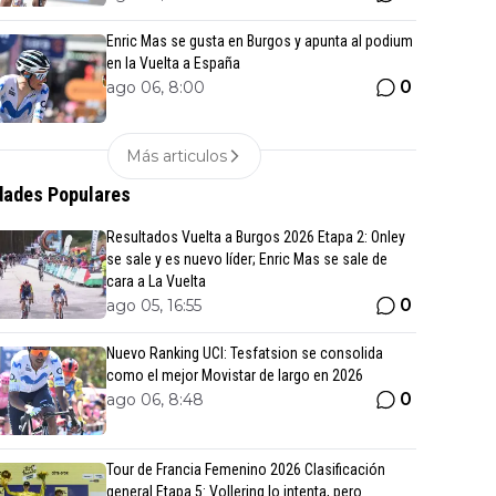
Enric Mas se gusta en Burgos y apunta al podium
en la Vuelta a España
0
ago 06, 8:00
Más articulos
ades Populares
Resultados Vuelta a Burgos 2026 Etapa 2: Onley
se sale y es nuevo líder; Enric Mas se sale de
cara a La Vuelta
0
ago 05, 16:55
Nuevo Ranking UCI: Tesfatsion se consolida
como el mejor Movistar de largo en 2026
0
ago 06, 8:48
Tour de Francia Femenino 2026 Clasificación
general Etapa 5: Vollering lo intenta, pero