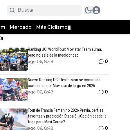
am
Mercado
Más Ciclismo
▼
En
Ranking UCI WorldTour: Movistar Team suma,
pero no sale de la mediocridad
0
ago 06, 8:48
Nuevo Ranking UCI: Tesfatsion se consolida
como el mejor Movistar de largo en 2026
0
ago 06, 8:48
Tour de Francia Femenino 2026 Previa, perfiles,
favoritas y predicción Etapa 6: ¿Opción desde la
fuga para Mavi García?
0
ago 06, 8:48