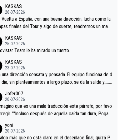
KASKAS
26-07-2026
a Vuelta a España, con una buena dirección, lucha como la
apas finales del Tour y algo de suerte, tendremos un magn
o resultado.Acepto apuestas………Suerte
KASKAS
25-07-2026
ovistar Team le ha mirado un tuerto.
KASKAS
23-07-2026
a una dirección sensata y pensada..El equipo funciona de d
n dia, sin planteamientos a largo plazo, se da la salida y…..v
os qué pasa.Hecho de menos esos directores , Langaric
Jofer007
inguez, Velez etc etc.Me da pena vivir estos momentos t
20-07-2026
istes sin victorias.
magino que es una mala traducción este párrafo, por favo
orregir. ""Incluso después de aquella caída tan dura, Pogac
olvió a atacarle en un descenso durante el Giro y Vingegaa
yoni
ermaneció pegado a su rueda. Parecía increíble la forma
20-07-2026
a que era capaz de controlar el miedo", recordó."
algo más que no está claro en el desenlace final, quizá P