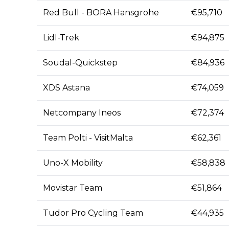
Red Bull - BORA Hansgrohe
€95,710
Lidl-Trek
€94,875
Soudal-Quickstep
€84,936
XDS Astana
€74,059
Netcompany Ineos
€72,374
Team Polti - VisitMalta
€62,361
Uno-X Mobility
€58,838
Movistar Team
€51,864
Tudor Pro Cycling Team
€44,935