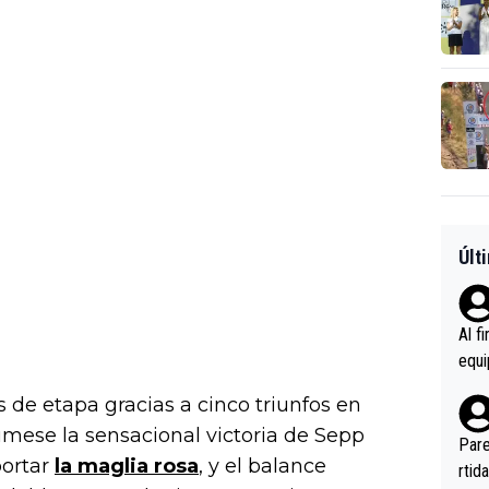
Últ
Al f
equi
enir
s de etapa gracias a cinco triunfos en
es.L
úmese la sensacional victoria de Sepp
ebas
Pare
portar
la maglia rosa
, y el balance
ener
rtid