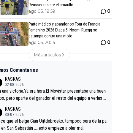
Reusser resiste el amarillo
0
ago 05, 18:59
Parte médico y abandonos Tour de Francia
Femenino 2026 Etapa 5: Noemi Rüegg se
estampa contra una moto
0
ago 05, 20:15
Más articulos
imos Comentarios
KASKAS
02-08-2026
in una victoria.Ya era hora.El Movistar presentaba una buen
po, pero aparte del ganador el resto del equipo a verlas v
.Repito aqui falta algo , y no es precisamente los corredor
KASKAS
a única buena noticia es la mejoría de Enric Más en San S
30-07-2026
tian.Si en la Vuelta a Burgos sigue la mejoría, podríamos t
ce que el belga Cian Uijtdebroeks, tampoco será de la pa
 alguna sorpresa en la Vuelta.Ojalá.
a en San Sebastián …..esto empieza a oler mal.