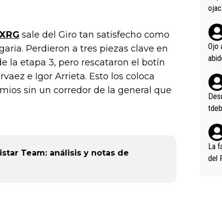
ojac
ojac
casi
 XRG
sale del Giro tan satisfecho como
la m
Ojo 
aria. Perdieron a tres piezas clave en
oque
e la etapa 3, pero rescataron el botín
na i
aez e Igor Arrieta. Esto los coloca
o ap
ios sin un corredor de la general que
n po
Desde
tdeb
La f
istar Team: análisis y notas de
del 
n, 3
n (E
or),
k (L