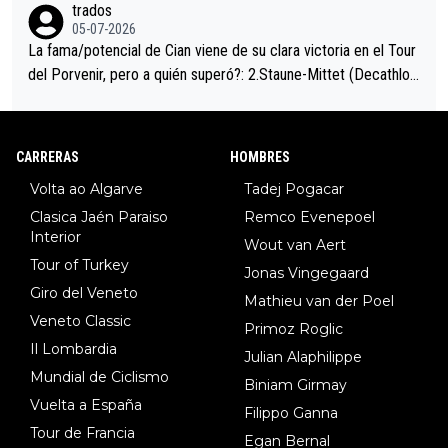
trados
05-07-2026
La fama/potencial de Cian viene de su clara victoria en el Tour
del Porvenir, pero a quién superó?: 2.Staune-Mittet (Decathlon,
34º en el pasado Giro), 3.Hessmann (sí, Hessmann...), 4.Ryan (E
DF), 5.Piganzoli (Visma), 6.Fancellu (Ukyo), 7.Wilksch (Tudor),
8.Lenny Martinez (Bahrein), 9. Van Belle (Visma), 10. Vacek (Li
CARRERAS
HOMBRES
dl). A tiempo vista se obtiene mucha información...
Volta ao Algarve
Tadej Pogacar
Clasica Jaén Paraiso
Remco Evenepoel
Interior
Wout van Aert
Tour of Turkey
Jonas Vingegaard
Giro del Veneto
Mathieu van der Poel
Veneto Classic
Primoz Roglic
Il Lombardia
Julian Alaphilippe
Mundial de Ciclismo
Biniam Girmay
Vuelta a España
Filippo Ganna
Tour de Francia
Egan Bernal