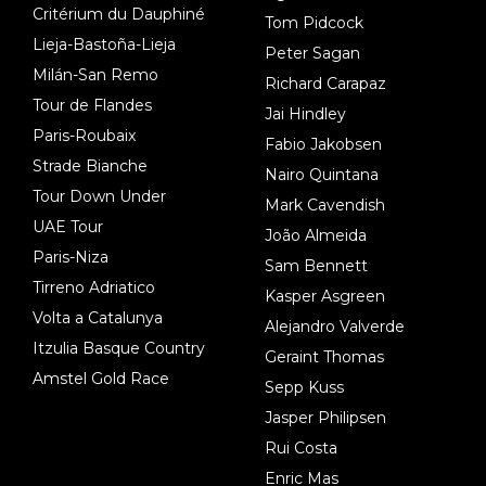
Critérium du Dauphiné
Tom Pidcock
Lieja-Bastoña-Lieja
Peter Sagan
Milán-San Remo
Richard Carapaz
Tour de Flandes
Jai Hindley
Paris-Roubaix
Fabio Jakobsen
Strade Bianche
Nairo Quintana
Tour Down Under
Mark Cavendish
UAE Tour
João Almeida
Paris-Niza
Sam Bennett
Tirreno Adriatico
Kasper Asgreen
Volta a Catalunya
Alejandro Valverde
Itzulia Basque Country
Geraint Thomas
Amstel Gold Race
Sepp Kuss
Jasper Philipsen
Rui Costa
Enric Mas