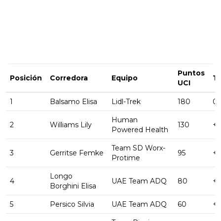
Puntos
Posición
Corredora
Equipo
T
UCI
1
Balsamo Elisa
Lidl-Trek
180
03
Human
2
Williams Lily
130
+ 
Powered Health
Team SD Worx-
3
Gerritse Femke
95
+ 
Protime
Longo
4
UAE Team ADQ
80
+ 
Borghini Elisa
5
Persico Silvia
UAE Team ADQ
60
+ 