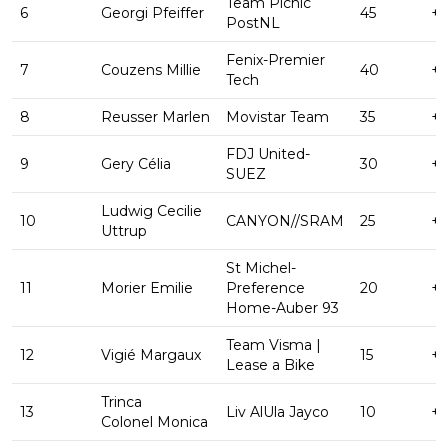
Team Picnic
6
Georgi Pfeiffer
45
+ 
PostNL
Fenix-Premier
7
Couzens Millie
40
+ 
Tech
8
Reusser Marlen
Movistar Team
35
+ 
FDJ United-
9
Gery Célia
30
+ 
SUEZ
Ludwig Cecilie
10
CANYON//SRAM
25
+ 
Uttrup
St Michel-
11
Morier Emilie
Preference
20
+ 
Home-Auber 93
Team Visma |
12
Vigié Margaux
15
+ 
Lease a Bike
Trinca
13
Liv AlUla Jayco
10
+ 
Colonel Monica