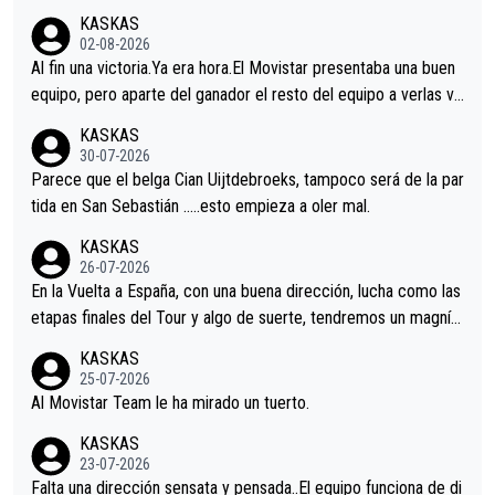
KASKAS
02-08-2026
Al fin una victoria.Ya era hora.El Movistar presentaba una buen
equipo, pero aparte del ganador el resto del equipo a verlas ve
nir.Repito aqui falta algo , y no es precisamente los corredore
KASKAS
s.La única buena noticia es la mejoría de Enric Más en San Seb
30-07-2026
astian.Si en la Vuelta a Burgos sigue la mejoría, podríamos ten
Parece que el belga Cian Uijtdebroeks, tampoco será de la par
er alguna sorpresa en la Vuelta.Ojalá.
tida en San Sebastián …..esto empieza a oler mal.
KASKAS
26-07-2026
En la Vuelta a España, con una buena dirección, lucha como las
etapas finales del Tour y algo de suerte, tendremos un magnífi
co resultado.Acepto apuestas………Suerte
KASKAS
25-07-2026
Al Movistar Team le ha mirado un tuerto.
KASKAS
23-07-2026
Falta una dirección sensata y pensada..El equipo funciona de di