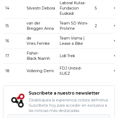
Laboral Kutxa-
14
Silvestri Debora
Fundacion
5
+ 
Euskadi
van der
Team SD Worx-
15
2
+ 
Breggen Anna
Protime
de
Team Visma |
16
+ 
Vries Femke
Lease a Bike
Fisher-
17
Lidl-Trek
+ 
Black Niamh
FDJ United-
18
Vollering Demi
+ 
SUEZ
Suscríbete a nuestro newsletter
Desbloquea la experiencia ciclista definitiva:
Suscríbete hoy para acceder en exclusiva a
las noticias más destacadas