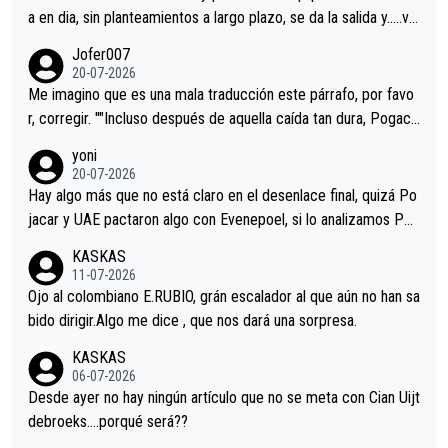
a en dia, sin planteamientos a largo plazo, se da la salida y…..ve
remos qué pasa.Hecho de menos esos directores , Langarica,
Jofer007
Minguez, Velez etc etc.Me da pena vivir estos momentos tan
20-07-2026
tristes sin victorias.
Me imagino que es una mala traducción este párrafo, por favo
r, corregir. ""Incluso después de aquella caída tan dura, Pogaca
r volvió a atacarle en un descenso durante el Giro y Vingegaard
yoni
permaneció pegado a su rueda. Parecía increíble la forma en l
20-07-2026
a que era capaz de controlar el miedo", recordó."
Hay algo más que no está claro en el desenlace final, quizá Po
jacar y UAE pactaron algo con Evenepoel, si lo analizamos Poj
acar no sprintó a tope y de hecho los últimos metros entra cas
KASKAS
i sin pedalear, luego está el saludo con Evenepoel dándose la
11-07-2026
mano de una manera muy fraternal, más allá de los típicos toqu
Ojo al colombiano E.RUBIO, grán escalador al que aún no han sa
es en el hombro con que saludaba a Vingegard. Ahí hubo una in
bido dirigir.Algo me dice , que nos dará una sorpresa.
trahistoria que nunca sabremos. Quién mucho abarca poco apri
KASKAS
eta, a ver si por querer poner a Del Toro con calzador en posi
06-07-2026
ción de podio UAE y Pojacar se van complicar el tour.
Desde ayer no hay ningún artículo que no se meta con Cian Uijt
debroeks….porqué será??