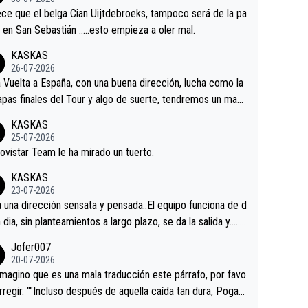
tian.Si en la Vuelta a Burgos sigue la mejoría, podríamos t
ce que el belga Cian Uijtdebroeks, tampoco será de la pa
 alguna sorpresa en la Vuelta.Ojalá.
a en San Sebastián …..esto empieza a oler mal.
KASKAS
26-07-2026
a Vuelta a España, con una buena dirección, lucha como la
apas finales del Tour y algo de suerte, tendremos un magn
o resultado.Acepto apuestas………Suerte
KASKAS
25-07-2026
ovistar Team le ha mirado un tuerto.
KASKAS
23-07-2026
a una dirección sensata y pensada..El equipo funciona de d
n dia, sin planteamientos a largo plazo, se da la salida y…..v
os qué pasa.Hecho de menos esos directores , Langaric
Jofer007
inguez, Velez etc etc.Me da pena vivir estos momentos t
20-07-2026
istes sin victorias.
magino que es una mala traducción este párrafo, por favo
orregir. ""Incluso después de aquella caída tan dura, Pogac
olvió a atacarle en un descenso durante el Giro y Vingegaa