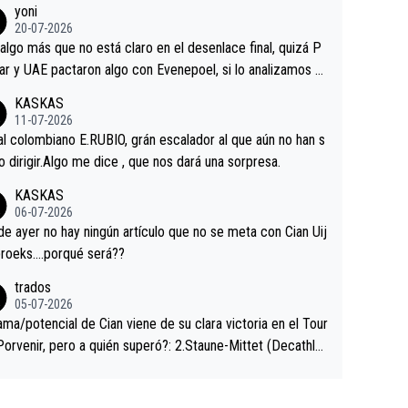
yoni
ermaneció pegado a su rueda. Parecía increíble la forma
20-07-2026
a que era capaz de controlar el miedo", recordó."
algo más que no está claro en el desenlace final, quizá P
ar y UAE pactaron algo con Evenepoel, si lo analizamos P
ar no sprintó a tope y de hecho los últimos metros entra
KASKAS
 sin pedalear, luego está el saludo con Evenepoel dándose
11-07-2026
ano de una manera muy fraternal, más allá de los típicos t
al colombiano E.RUBIO, grán escalador al que aún no han s
s en el hombro con que saludaba a Vingegard. Ahí hubo u
abido dirigir.Algo me dice , que nos dará una sorpresa.
ntrahistoria que nunca sabremos. Quién mucho abarca poc
KASKAS
rieta, a ver si por querer poner a Del Toro con calzador e
06-07-2026
sición de podio UAE y Pojacar se van complicar el tour.
 ayer no hay ningún artículo que no se meta con Cian Uij
roeks….porqué será??
trados
05-07-2026
ama/potencial de Cian viene de su clara victoria en el Tour
Porvenir, pero a quién superó?: 2.Staune-Mittet (Decathlo
4º en el pasado Giro), 3.Hessmann (sí, Hessmann...), 4.Rya
DF), 5.Piganzoli (Visma), 6.Fancellu (Ukyo), 7.Wilksch (Tud