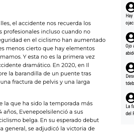
rd p
en l
Hay 
les, el accidente nos recuerda los
ojac
ojac
tas profesionales incluso cuando no
casi
seguridad en el ciclismo han aumentado
la m
Ojo 
es menos cierto que hay elementos
oque
amamos. Y esta no es la primera vez
na i
cidente dramático. En 2020, en Il
o ap
re la barandilla de un puente tras
n po
Desde
una fractura de pelvis y una larga
tdeb
e la que ha sido la temporada más
La f
4 años, Evenepoelsilenció a sus
del 
 ciclismo belga. En su esperado debut
n, 3
n (E
a general, se adjudicó la victoria de