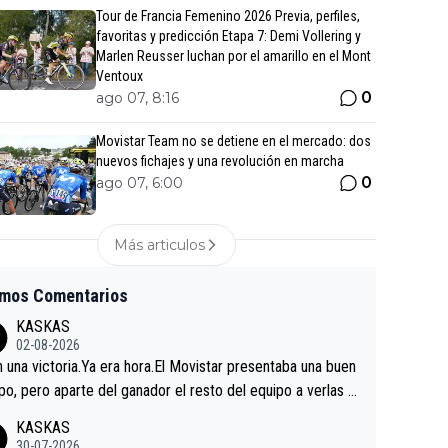
Tour de Francia Femenino 2026 Previa, perfiles,
favoritas y predicción Etapa 7: Demi Vollering y
Marlen Reusser luchan por el amarillo en el Mont
Ventoux
0
ago 07, 8:16
Movistar Team no se detiene en el mercado: dos
nuevos fichajes y una revolución en marcha
0
ago 07, 6:00
Más articulos
imos Comentarios
KASKAS
02-08-2026
in una victoria.Ya era hora.El Movistar presentaba una buen
po, pero aparte del ganador el resto del equipo a verlas v
.Repito aqui falta algo , y no es precisamente los corredor
KASKAS
a única buena noticia es la mejoría de Enric Más en San S
30-07-2026