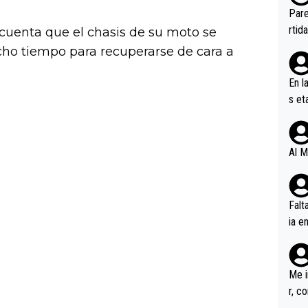
ebas
Pare
ener
rtid
 cuenta que el chasis de su moto se
ho tiempo para recuperarse de cara a
En l
s et
ífic
Al M
Falt
ia e
erem
a, M
an tr
Me i
r, c
ar v