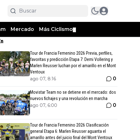
am
Mercado
Más Ciclismo
▼
En
Tour de Francia Femenino 2026 Previa, perfiles,
favoritas y predicción Etapa 7: Demi Vollering y
Marlen Reusser luchan por el amarillo en el Mont
Ventoux
0
ago 07, 8:16
Movistar Team no se detiene en el mercado: dos
nuevos fichajes y una revolución en marcha
0
ago 07, 6:00
Tour de Francia Femenino 2026 Clasificación
general Etapa 6: Marlen Reusser aguanta el
amarillo antes del juicio final del Mont Ventoux