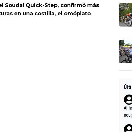
 el Soudal Quick-Step, confirmó más
uras en una costilla, el omóplato
Últ
Al f
equi
enir
es.L