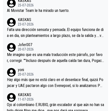
KASKAS
25-07-2026
Al Movistar Team le ha mirado un tuerto.
KASKAS
23-07-2026
Falta una dirección sensata y pensada..El equipo funciona de di
a en dia, sin planteamientos a largo plazo, se da la salida y…..ve
remos qué pasa.Hecho de menos esos directores , Langarica,
Jofer007
Minguez, Velez etc etc.Me da pena vivir estos momentos tan
20-07-2026
tristes sin victorias.
Me imagino que es una mala traducción este párrafo, por favo
r, corregir. ""Incluso después de aquella caída tan dura, Pogaca
r volvió a atacarle en un descenso durante el Giro y Vingegaard
yoni
permaneció pegado a su rueda. Parecía increíble la forma en l
20-07-2026
a que era capaz de controlar el miedo", recordó."
Hay algo más que no está claro en el desenlace final, quizá Po
jacar y UAE pactaron algo con Evenepoel, si lo analizamos Poj
acar no sprintó a tope y de hecho los últimos metros entra cas
KASKAS
i sin pedalear, luego está el saludo con Evenepoel dándose la
11-07-2026
mano de una manera muy fraternal, más allá de los típicos toqu
Ojo al colombiano E.RUBIO, grán escalador al que aún no han sa
es en el hombro con que saludaba a Vingegard. Ahí hubo una in
bido dirigir.Algo me dice , que nos dará una sorpresa.