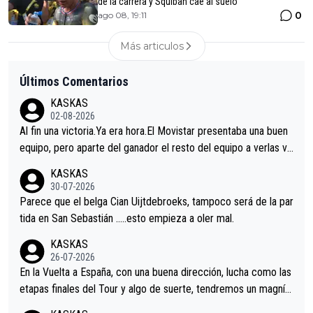
de la carrera y Squiban cae al suelo
0
ago 08, 19:11
Más articulos
Últimos Comentarios
KASKAS
02-08-2026
Al fin una victoria.Ya era hora.El Movistar presentaba una buen
equipo, pero aparte del ganador el resto del equipo a verlas ve
nir.Repito aqui falta algo , y no es precisamente los corredore
KASKAS
s.La única buena noticia es la mejoría de Enric Más en San Seb
30-07-2026
astian.Si en la Vuelta a Burgos sigue la mejoría, podríamos ten
Parece que el belga Cian Uijtdebroeks, tampoco será de la par
er alguna sorpresa en la Vuelta.Ojalá.
tida en San Sebastián …..esto empieza a oler mal.
KASKAS
26-07-2026
En la Vuelta a España, con una buena dirección, lucha como las
etapas finales del Tour y algo de suerte, tendremos un magnífi
co resultado.Acepto apuestas………Suerte