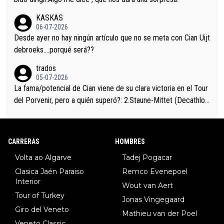
trahistoria que nunca sabremos. Quién mucho abarca poco apri
KASKAS
eta, a ver si por querer poner a Del Toro con calzador en posi
06-07-2026
ción de podio UAE y Pojacar se van complicar el tour.
Desde ayer no hay ningún artículo que no se meta con Cian Uijt
debroeks….porqué será??
trados
05-07-2026
La fama/potencial de Cian viene de su clara victoria en el Tour
del Porvenir, pero a quién superó?: 2.Staune-Mittet (Decathlon,
34º en el pasado Giro), 3.Hessmann (sí, Hessmann...), 4.Ryan (E
DF), 5.Piganzoli (Visma), 6.Fancellu (Ukyo), 7.Wilksch (Tudor),
8.Lenny Martinez (Bahrein), 9. Van Belle (Visma), 10. Vacek (Li
CARRERAS
HOMBRES
dl). A tiempo vista se obtiene mucha información...
Volta ao Algarve
Tadej Pogacar
Clasica Jaén Paraiso
Remco Evenepoel
Interior
Wout van Aert
Tour of Turkey
Jonas Vingegaard
Giro del Veneto
Mathieu van der Poel
Veneto Classic