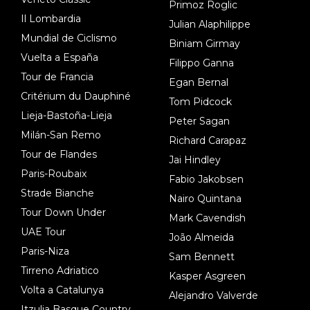
Primoz Roglic
Il Lombardia
Julian Alaphilippe
Mundial de Ciclismo
Biniam Girmay
Vuelta a España
Filippo Ganna
Tour de Francia
Egan Bernal
Critérium du Dauphiné
Tom Pidcock
Lieja-Bastoña-Lieja
Peter Sagan
Milán-San Remo
Richard Carapaz
Tour de Flandes
Jai Hindley
Paris-Roubaix
Fabio Jakobsen
Strade Bianche
Nairo Quintana
Tour Down Under
Mark Cavendish
UAE Tour
João Almeida
Paris-Niza
Sam Bennett
Tirreno Adriatico
Kasper Asgreen
Volta a Catalunya
Alejandro Valverde
Itzulia Basque Country