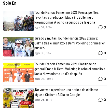
Solo En
Tour de Francia Femenino 2026 Previa, perfiles,
favoritas y predicción Etapa 9: ¿Vollering o
Niewiadoma? A ocho segundos de la gloria
0
ago 09, 9:54
Jurado y multas Tour de Francia 2026 Etapa 8:
Calma tras el multazo a Demi Vollering por mear en
público
0
ago 09, 9:52
Tour de Francia Femenino 2026 Clasificación
general Etapa 8: Demi Vollering le roba el amarillo a
Kasia Niewiadoma un día después
0
ago 08, 18:36
¡No vuelvas a perderte una noticia de ciclismo –
sigue a CiclismoAlDia en Google!
0
ago 03, 13:14