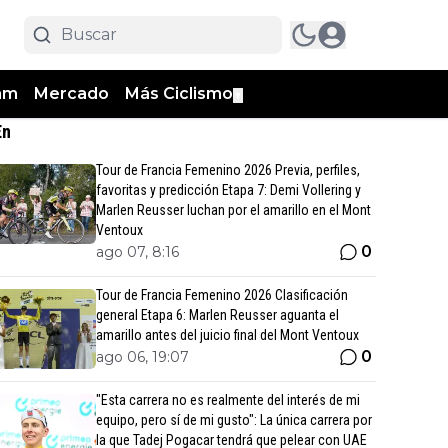
am
Mercado
Más Ciclismo
▼
En
Tour de Francia Femenino 2026 Previa, perfiles,
favoritas y predicción Etapa 7: Demi Vollering y
Marlen Reusser luchan por el amarillo en el Mont
Ventoux
0
ago 07, 8:16
Tour de Francia Femenino 2026 Clasificación
general Etapa 6: Marlen Reusser aguanta el
amarillo antes del juicio final del Mont Ventoux
0
ago 06, 19:07
"Esta carrera no es realmente del interés de mi
equipo, pero sí de mi gusto": La única carrera por
la que Tadej Pogacar tendrá que pelear con UAE