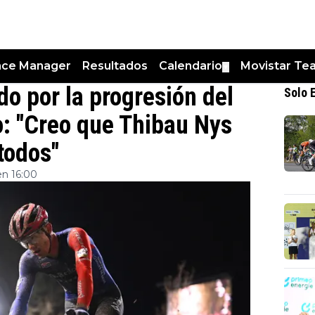
nce Manager
Resultados
Calendario
Movistar Te
▼
o por la progresión del
Solo 
o: "Creo que Thibau Nys
todos"
en 16:00