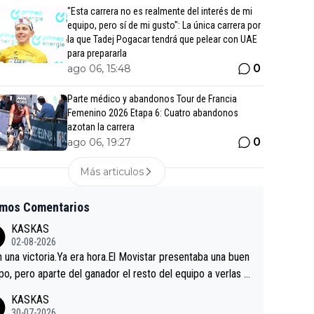
"Esta carrera no es realmente del interés de mi
equipo, pero sí de mi gusto": La única carrera por
la que Tadej Pogacar tendrá que pelear con UAE
para prepararla
0
ago 06, 15:48
Parte médico y abandonos Tour de Francia
Femenino 2026 Etapa 6: Cuatro abandonos
azotan la carrera
0
ago 06, 19:27
Más articulos
imos Comentarios
KASKAS
02-08-2026
in una victoria.Ya era hora.El Movistar presentaba una buen
po, pero aparte del ganador el resto del equipo a verlas v
.Repito aqui falta algo , y no es precisamente los corredor
KASKAS
a única buena noticia es la mejoría de Enric Más en San S
30-07-2026