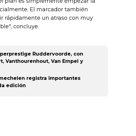
, el plan es simplemente empezar la
or),
k (L
icialmente. El marcador también
tir rápidamente un atraso con muy
ble", concluye.
Superprestige Ruddervoorde, con
yt, Vanthourenhout, Van Empel y
echelen registra importantes
da edición