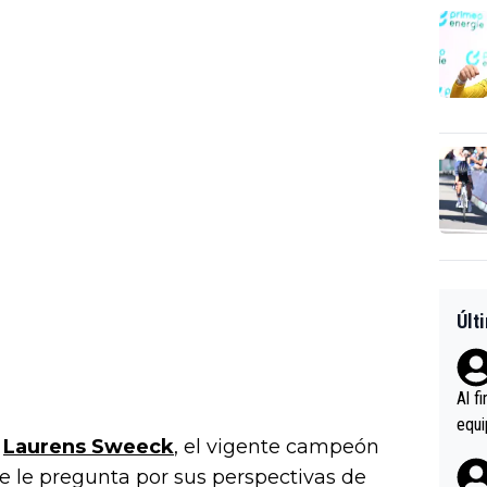
Últ
Al f
equi
e
Laurens Sweeck
, el vigente campeón
enir
e le pregunta por sus perspectivas de
es.L