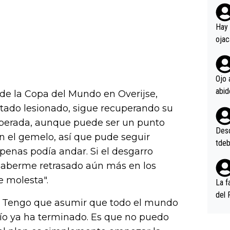
rd p
en l
Hay 
ojac
ojac
casi
la m
Ojo 
oque
 de la Copa del Mundo en Overijse,
na i
ado lesionado, sigue recuperando su
o ap
superada, aunque puede ser un punto
n po
Desde
en el gemelo, así que pude seguir
tdeb
Apenas podía andar. Si el desgarro
a haberme retrasado aún más en los
 molesta".
La f
del 
s. Tengo que asumir que todo el mundo
n, 3
mío ya ha terminado. Es que no puedo
n (E