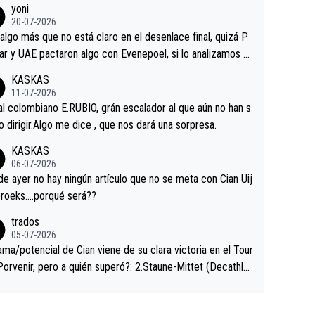
yoni
ermaneció pegado a su rueda. Parecía increíble la forma
20-07-2026
a que era capaz de controlar el miedo", recordó."
algo más que no está claro en el desenlace final, quizá P
ar y UAE pactaron algo con Evenepoel, si lo analizamos P
ar no sprintó a tope y de hecho los últimos metros entra
KASKAS
 sin pedalear, luego está el saludo con Evenepoel dándose
11-07-2026
ano de una manera muy fraternal, más allá de los típicos t
al colombiano E.RUBIO, grán escalador al que aún no han s
s en el hombro con que saludaba a Vingegard. Ahí hubo u
abido dirigir.Algo me dice , que nos dará una sorpresa.
ntrahistoria que nunca sabremos. Quién mucho abarca poc
KASKAS
rieta, a ver si por querer poner a Del Toro con calzador e
06-07-2026
sición de podio UAE y Pojacar se van complicar el tour.
 ayer no hay ningún artículo que no se meta con Cian Uij
roeks….porqué será??
trados
05-07-2026
ama/potencial de Cian viene de su clara victoria en el Tour
Porvenir, pero a quién superó?: 2.Staune-Mittet (Decathlo
4º en el pasado Giro), 3.Hessmann (sí, Hessmann...), 4.Rya
DF), 5.Piganzoli (Visma), 6.Fancellu (Ukyo), 7.Wilksch (Tud