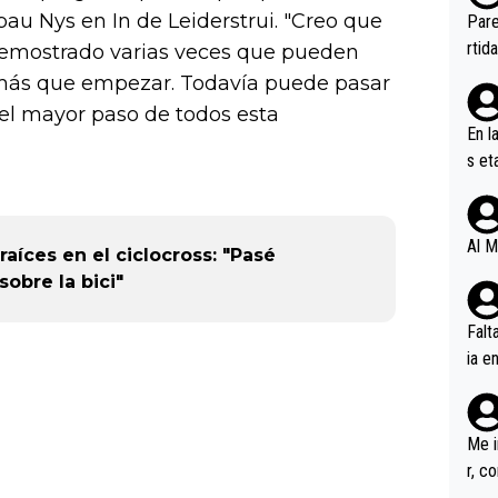
ebas
bau Nys en In de Leiderstrui. "Creo que
Pare
ener
rtid
demostrado varias veces que pueden
 más que empezar. Todavía puede pasar
el mayor paso de todos esta
En l
s et
ífic
Al M
aíces en el ciclocross: "Pasé
obre la bici"
Falt
ia e
erem
a, M
an tr
Me i
r, c
ar v