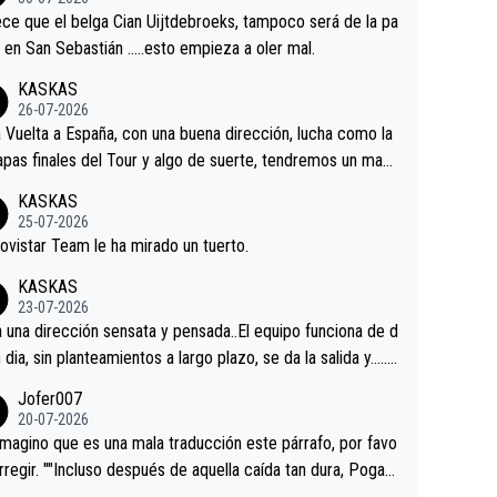
tian.Si en la Vuelta a Burgos sigue la mejoría, podríamos t
ce que el belga Cian Uijtdebroeks, tampoco será de la pa
 alguna sorpresa en la Vuelta.Ojalá.
a en San Sebastián …..esto empieza a oler mal.
KASKAS
26-07-2026
a Vuelta a España, con una buena dirección, lucha como la
apas finales del Tour y algo de suerte, tendremos un magn
o resultado.Acepto apuestas………Suerte
KASKAS
25-07-2026
ovistar Team le ha mirado un tuerto.
KASKAS
23-07-2026
a una dirección sensata y pensada..El equipo funciona de d
n dia, sin planteamientos a largo plazo, se da la salida y…..v
os qué pasa.Hecho de menos esos directores , Langaric
Jofer007
inguez, Velez etc etc.Me da pena vivir estos momentos t
20-07-2026
istes sin victorias.
magino que es una mala traducción este párrafo, por favo
orregir. ""Incluso después de aquella caída tan dura, Pogac
olvió a atacarle en un descenso durante el Giro y Vingegaa