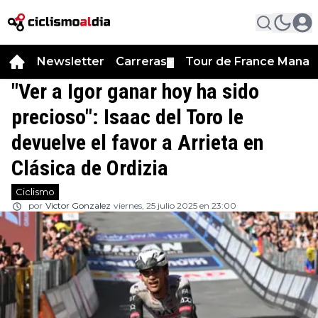
Newsletter
Carreras
Tour de France Manag
▼
"Ver a Igor ganar hoy ha sido
precioso": Isaac del Toro le
devuelve el favor a Arrieta en
Clásica de Ordizia
Ciclismo
por
Victor Gonzalez
viernes, 25 julio 2025 en 23:00