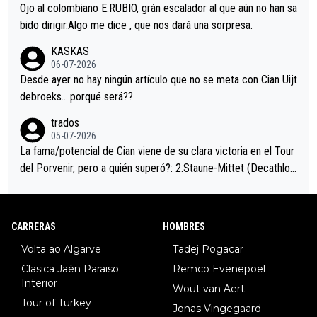
mano de una manera muy fraternal, más allá de los típicos toqu
Ojo al colombiano E.RUBIO, grán escalador al que aún no han sa
es en el hombro con que saludaba a Vingegard. Ahí hubo una in
bido dirigir.Algo me dice , que nos dará una sorpresa.
trahistoria que nunca sabremos. Quién mucho abarca poco apri
KASKAS
eta, a ver si por querer poner a Del Toro con calzador en posi
06-07-2026
ción de podio UAE y Pojacar se van complicar el tour.
Desde ayer no hay ningún artículo que no se meta con Cian Uijt
debroeks….porqué será??
trados
05-07-2026
La fama/potencial de Cian viene de su clara victoria en el Tour
del Porvenir, pero a quién superó?: 2.Staune-Mittet (Decathlon,
34º en el pasado Giro), 3.Hessmann (sí, Hessmann...), 4.Ryan (E
DF), 5.Piganzoli (Visma), 6.Fancellu (Ukyo), 7.Wilksch (Tudor),
8.Lenny Martinez (Bahrein), 9. Van Belle (Visma), 10. Vacek (Li
CARRERAS
HOMBRES
dl). A tiempo vista se obtiene mucha información...
Volta ao Algarve
Tadej Pogacar
Clasica Jaén Paraiso
Remco Evenepoel
Interior
Wout van Aert
Tour of Turkey
Jonas Vingegaard