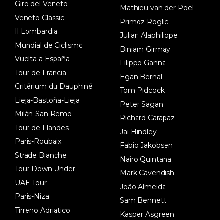
Giro del Veneto
Mathieu van der Poel
Veneto Classic
Primoz Roglic
Il Lombardia
Julian Alaphilippe
Mundial de Ciclismo
Biniam Girmay
Vuelta a España
Filippo Ganna
Tour de Francia
Egan Bernal
Critérium du Dauphiné
Tom Pidcock
Lieja-Bastoña-Lieja
Peter Sagan
Milán-San Remo
Richard Carapaz
Tour de Flandes
Jai Hindley
Paris-Roubaix
Fabio Jakobsen
Strade Bianche
Nairo Quintana
Tour Down Under
Mark Cavendish
UAE Tour
João Almeida
Paris-Niza
Sam Bennett
Tirreno Adriatico
Kasper Asgreen