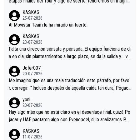
etapas finales del Tour y algo de suerte, tendremos un magnífi
co resultado.Acepto apuestas………Suerte
KASKAS
25-07-2026
Al Movistar Team le ha mirado un tuerto.
KASKAS
23-07-2026
Falta una dirección sensata y pensada..El equipo funciona de di
a en dia, sin planteamientos a largo plazo, se da la salida y…..ve
remos qué pasa.Hecho de menos esos directores , Langarica,
Jofer007
Minguez, Velez etc etc.Me da pena vivir estos momentos tan
20-07-2026
tristes sin victorias.
Me imagino que es una mala traducción este párrafo, por favo
r, corregir. ""Incluso después de aquella caída tan dura, Pogaca
r volvió a atacarle en un descenso durante el Giro y Vingegaard
yoni
permaneció pegado a su rueda. Parecía increíble la forma en l
20-07-2026
a que era capaz de controlar el miedo", recordó."
Hay algo más que no está claro en el desenlace final, quizá Po
jacar y UAE pactaron algo con Evenepoel, si lo analizamos Poj
acar no sprintó a tope y de hecho los últimos metros entra cas
KASKAS
i sin pedalear, luego está el saludo con Evenepoel dándose la
11-07-2026