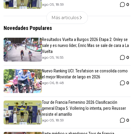
0
ago 05, 18:59
Más articulos
Novedades Populares
Resultados Vuelta a Burgos 2026 Etapa 2: Onley se
sale y es nuevo líder; Enric Mas se sale de cara a La
Vuelta
0
ago 05, 16:55
Nuevo Ranking UCI: Tesfatsion se consolida como
el mejor Movistar de largo en 2026
0
ago 06, 8:48
Tour de Francia Femenino 2026 Clasificación
general Etapa 5: Vollering lo intenta, pero Reusser
resiste el amarillo
0
ago 05, 18:59
Parte médico y abandonos Tour de Francia