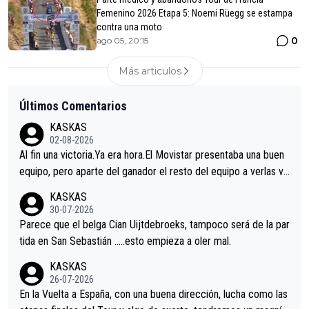
Femenino 2026 Etapa 5: Noemi Rüegg se estampa
contra una moto
0
ago 05, 20:15
Más articulos
Últimos Comentarios
KASKAS
02-08-2026
Al fin una victoria.Ya era hora.El Movistar presentaba una buen
equipo, pero aparte del ganador el resto del equipo a verlas ve
nir.Repito aqui falta algo , y no es precisamente los corredore
KASKAS
s.La única buena noticia es la mejoría de Enric Más en San Seb
30-07-2026
astian.Si en la Vuelta a Burgos sigue la mejoría, podríamos ten
Parece que el belga Cian Uijtdebroeks, tampoco será de la par
er alguna sorpresa en la Vuelta.Ojalá.
tida en San Sebastián …..esto empieza a oler mal.
KASKAS
26-07-2026
En la Vuelta a España, con una buena dirección, lucha como las