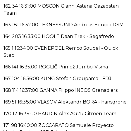
162 34 16:31:00 MOSCON Gianni Astana Qazaqstan
Team
163 181 16:32:00 LEKNESSUND Andreas Equipo DSM
164 203 16:33:00 HOOLE Daan Trek - Segafredo
165 1 16:34:00 EVENEPOEL Remco Soudal - Quick
Step
166 141 16:35:00 ROGLIČ Primož Jumbo-Visma
167 104 16:36:00 KÜNG Stefan Groupama - FDJ
168 114 16:37:00 GANNA Filippo INEOS Grenadiers
169 51 16:38:00 VLASOV Aleksandr BORA - hansgrohe
170 12 16:39:00 BAUDIN Alex AG2R Citroën Team
171 98 16:40:00 ZOCCARATO Samuele Proyecto