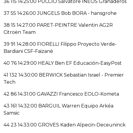
36 115 14:25:00 PUCCIO Salvatore INEOS Granaderos
37 55 14:26:00 JUNGELS Bob BORA - hansgrohe
38 15 14:27:00 PARET-PEINTRE Valentin AG2R
Citroën Team
39 91 14:28:00 FIORELLI Filippo Proyecto Verde-
Bardiani CSF-Faizanè
40 76 14:29:00 HEALY Ben EF Educación-EasyPost
41 132 14:30:00 BERWICK Sebastian Israel - Premier
Tech
42 86 14:31:00 GAVAZZI Francesco EOLO-Kometa
43 161 14:32:00 BARGUIL Warren Equipo Arkéa
Samsic
44 23 14:33:00 GROVES Kaden Alpecin-Deceuninck