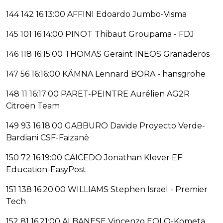
144 142 16:13:00 AFFINI Edoardo Jumbo-Visma
145 101 16:14:00 PINOT Thibaut Groupama - FDJ
146 118 16:15:00 THOMAS Geraint INEOS Granaderos
147 56 16:16:00 KÄMNA Lennard BORA - hansgrohe
148 11 16:17:00 PARET-PEINTRE Aurélien AG2R
Citroën Team
149 93 16:18:00 GABBURO Davide Proyecto Verde-
Bardiani CSF-Faizanè
150 72 16:19:00 CAICEDO Jonathan Klever EF
Education-EasyPost
151 138 16:20:00 WILLIAMS Stephen Israel - Premier
Tech
152 81 16:21:00 ALBANESE Vincenzo EOLO-Kometa