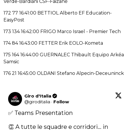
Verde-Bardiani CSF-Faizanè
172 77 16:41:00 BETTIOL Alberto EF Education-
EasyPost
173 134 16:42:00 FRIGO Marco Israel - Premier Tech
174 84 16:43:00 FETTER Erik EOLO-Kometa
175 164 16:44:00 GUERNALEC Thibault Equipo Arkéa
Samsic
176 21 16:45:00 OLDANI Stefano Alpecin-Deceuninck
Giro d'Italia
@
giroditalia
·
Follow
✅ Teams Presentation  

👏 A tutte le squadre e corridori... in 