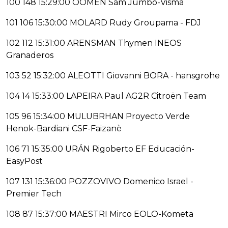
100 148 15:29:00 OOMEN Sam Jumbo-Visma
101 106 15:30:00 MOLARD Rudy Groupama - FDJ
102 112 15:31:00 ARENSMAN Thymen INEOS
Granaderos
103 52 15:32:00 ALEOTTI Giovanni BORA - hansgrohe
104 14 15:33:00 LAPEIRA Paul AG2R Citroën Team
105 96 15:34:00 MULUBRHAN Proyecto Verde
Henok-Bardiani CSF-Faizanè
106 71 15:35:00 URÁN Rigoberto EF Educación-
EasyPost
107 131 15:36:00 POZZOVIVO Domenico Israel -
Premier Tech
108 87 15:37:00 MAESTRI Mirco EOLO-Kometa