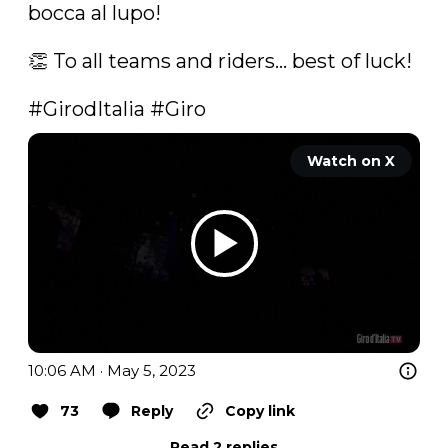
bocca al lupo!

👏 To all teams and riders... best of luck!

#GirodItalia
#Giro
Watch on X
10:06 AM · May 5, 2023
73
Reply
Copy link
Read 2 replies